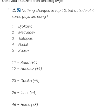
Đokovića i zauzme tron teniskog svijet.
Nothing changed in top 10, but outside of it
some guys are rising !
1 – Djokovic
2 – Medvedev
3 – Tsitsipas
4 – Nadal
5 – Zverev
…
11 – Ruud (+1)
12 – Hurkacz (+1)
…
23 – Opelka (+9)
…
26 – Isner (+4)
…
46 – Harris (+3)