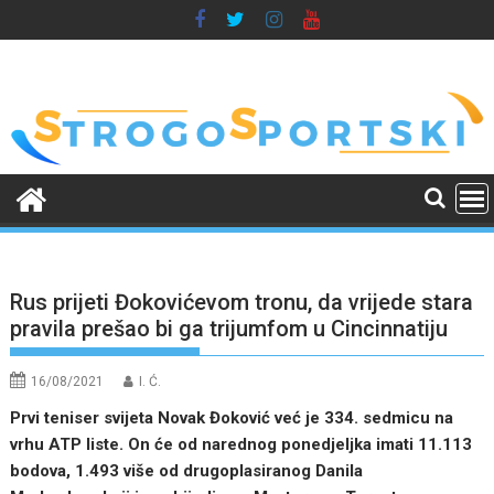
Skip
to
content
Rus prijeti Đokovićevom tronu, da vrijede stara
pravila prešao bi ga trijumfom u Cincinnatiju
16/08/2021
I. Ć.
Prvi teniser svijeta Novak Đoković već je 334. sedmicu na
vrhu ATP liste. On će od narednog ponedjeljka imati 11.113
bodova, 1.493 više od drugoplasiranog Danila