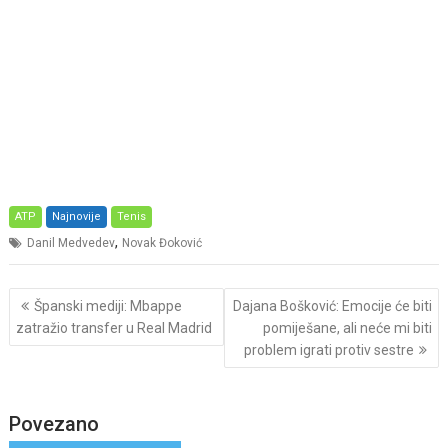
ATP
Najnovije
Tenis
,
Danil Medvedev
Novak Đoković
Post
Španski mediji: Mbappe
Dajana Bošković: Emocije će biti
navigation
zatražio transfer u Real Madrid
pomiješane, ali neće mi biti
problem igrati protiv sestre
Povezano