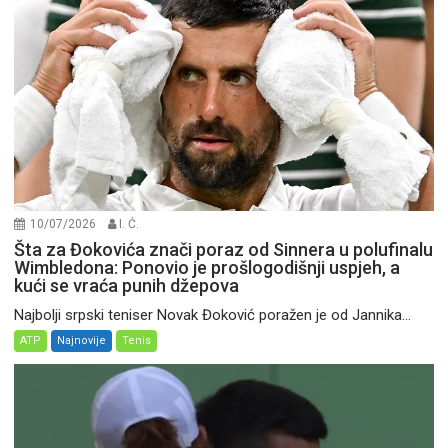
10/07/2026
I. Ć.
Šta za Đokovića znači poraz od Sinnera u polufinalu
Wimbledona: Ponovio je prošlogodišnji uspjeh, a
kući se vraća punih džepova
Najbolji srpski teniser Novak Đoković poražen je od Jannika...
ATP
Najnovije
Tenis