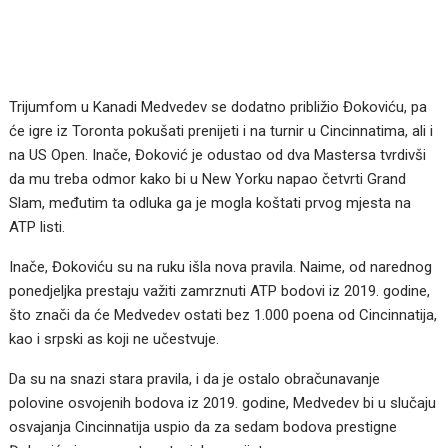
Trijumfom u Kanadi Medvedev se dodatno približio Đokoviću, pa
će igre iz Toronta pokušati prenijeti i na turnir u Cincinnatima, ali i
na US Open. Inače, Đoković je odustao od dva Mastersa tvrdivši
da mu treba odmor kako bi u New Yorku napao četvrti Grand
Slam, međutim ta odluka ga je mogla koštati prvog mjesta na
ATP listi.
Inače, Đokoviću su na ruku išla nova pravila. Naime, od narednog
ponedjeljka prestaju važiti zamrznuti ATP bodovi iz 2019. godine,
što znači da će Medvedev ostati bez 1.000 poena od Cincinnatija,
kao i srpski as koji ne učestvuje.
Da su na snazi stara pravila, i da je ostalo obračunavanje
polovine osvojenih bodova iz 2019. godine, Medvedev bi u slučaju
osvajanja Cincinnatija uspio da za sedam bodova prestigne