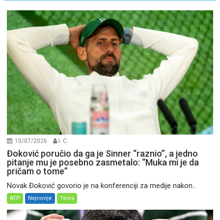
10/07/2026
I. Ć.
Đoković poručio da ga je Sinner “raznio”, a jedno
pitanje mu je posebno zasmetalo: “Muka mi je da
pričam o tome”
Novak Đoković govorio je na konferenciji za medije nakon...
ATP
Najnovije
Tenis