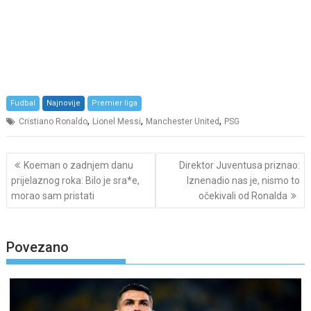
Fudbal
Najnovije
Premier liga
,
,
,
Cristiano Ronaldo
Lionel Messi
Manchester United
PSG
Post
Koeman o zadnjem danu
Direktor Juventusa priznao:
navigation
prijelaznog roka: Bilo je sra*e,
Iznenadio nas je, nismo to
morao sam pristati
očekivali od Ronalda
Povezano