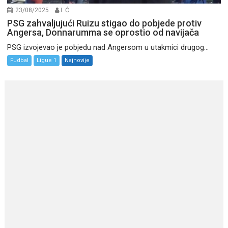
23/08/2025
I. Ć.
PSG zahvaljujući Ruizu stigao do pobjede protiv
Angersa, Donnarumma se oprostio od navijača
PSG izvojevao je pobjedu nad Angersom u utakmici drugog...
Fudbal
Ligue 1
Najnovije