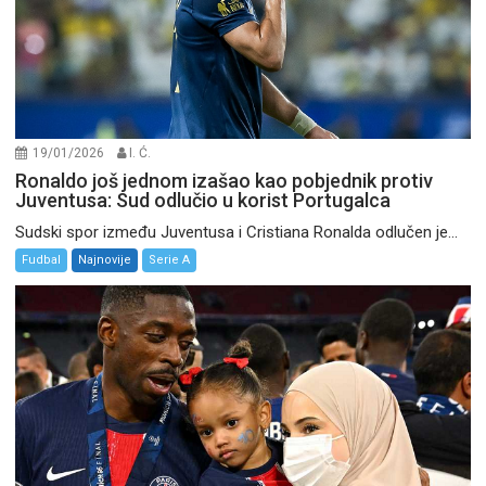
19/01/2026
I. Ć.
Ronaldo još jednom izašao kao pobjednik protiv
Juventusa: Sud odlučio u korist Portugalca
Sudski spor između Juventusa i Cristiana Ronalda odlučen je...
Fudbal
Najnovije
Serie A