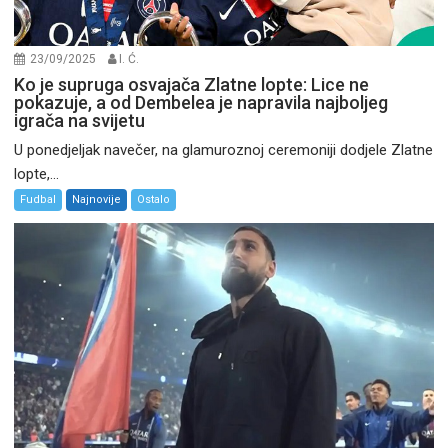
23/09/2025
I. Ć.
Ko je supruga osvajača Zlatne lopte: Lice ne
pokazuje, a od Dembelea je napravila najboljeg
igrača na svijetu
U ponedjeljak navečer, na glamuroznoj ceremoniji dodjele Zlatne
lopte,...
Fudbal
Najnovije
Ostalo