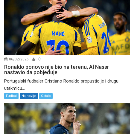
06/02/2026
I. Ć.
Ronaldo ponovo nije bio na terenu, Al Nassr
nastavio da pobjeđuje
Portugalski fudbaler Cristiano Ronaldo propustio je i drugu
utakmicu...
Fudbal
Najnovije
Ostalo