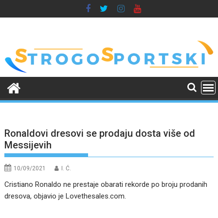
Skip
to
content
Ronaldovi dresovi se prodaju dosta više od
Messijevih
10/09/2021
I. Ć.
Cristiano Ronaldo ne prestaje obarati rekorde po broju prodanih
dresova, objavio je Lovethesales.com.