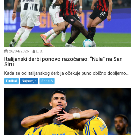
26/04/2026
E. B.
Italijanski derbi ponovo razočarao: “Nula” na San
Siru
Kada se od italijanskog derbija očekuje puno obično dobijemo...
Fudbal
Najnovije
Serie A