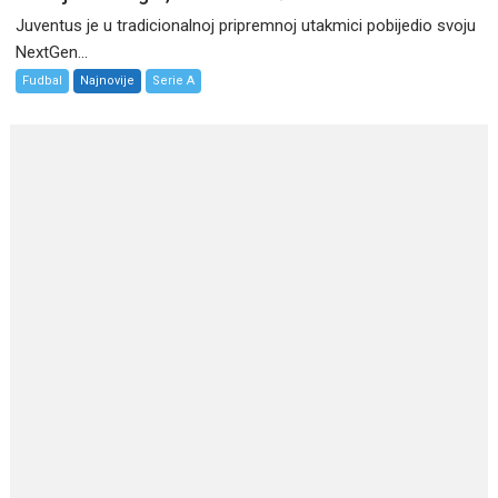
Juventus je u tradicionalnoj pripremnoj utakmici pobijedio svoju
NextGen...
Fudbal
Najnovije
Serie A