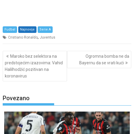
Fudbal
Najnovije
Serie A
,
Cristiano Ronaldo
Juventus
Post
Maroko bez selektora na
Ogromna bomba ne da
navigation
predstojećim izazovima: Vahid
Bayernu da se vrati kući
Halilhodžić pozitivan na
koronavirus
Povezano