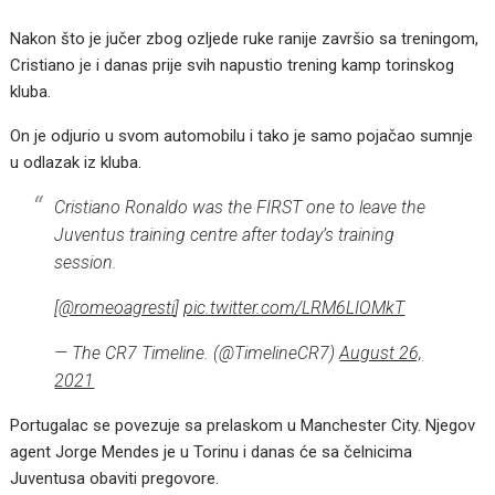
Nakon što je jučer zbog ozljede ruke ranije završio sa treningom,
Cristiano je i danas prije svih napustio trening kamp torinskog
kluba.
On je odjurio u svom automobilu i tako je samo pojačao sumnje
u odlazak iz kluba.
Cristiano Ronaldo was the FIRST one to leave the
Juventus training centre after today’s training
session.
[
@romeoagresti
]
pic.twitter.com/LRM6LIOMkT
— The CR7 Timeline. (@TimelineCR7)
August 26,
2021
Portugalac se povezuje sa prelaskom u Manchester City. Njegov
agent Jorge Mendes je u Torinu i danas će sa čelnicima
Juventusa obaviti pregovore.