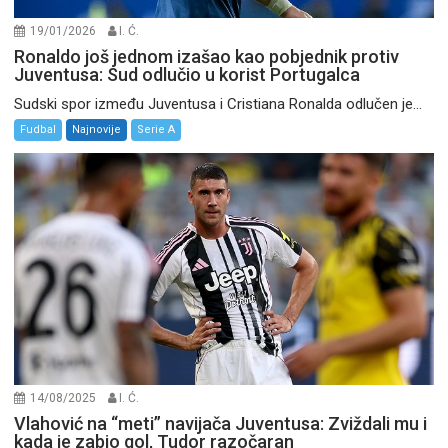
19/01/2026
I. Ć.
Ronaldo još jednom izašao kao pobjednik protiv
Juventusa: Sud odlučio u korist Portugalca
Sudski spor između Juventusa i Cristiana Ronalda odlučen je...
Fudbal
Najnovije
Serie A
14/08/2025
I. Ć.
Vlahović na “meti” navijača Juventusa: Zviždali mu i
kada je zabio gol, Tudor razočaran