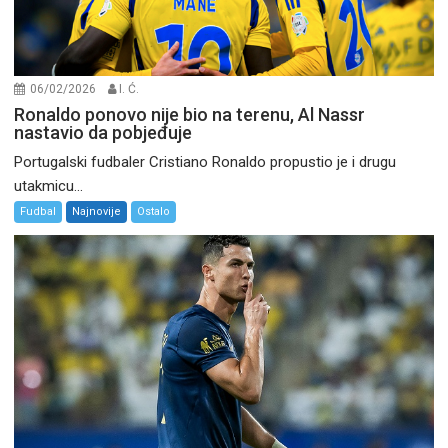
06/02/2026
I. Ć.
Ronaldo ponovo nije bio na terenu, Al Nassr
nastavio da pobjeđuje
Portugalski fudbaler Cristiano Ronaldo propustio je i drugu
utakmicu...
Fudbal
Najnovije
Ostalo