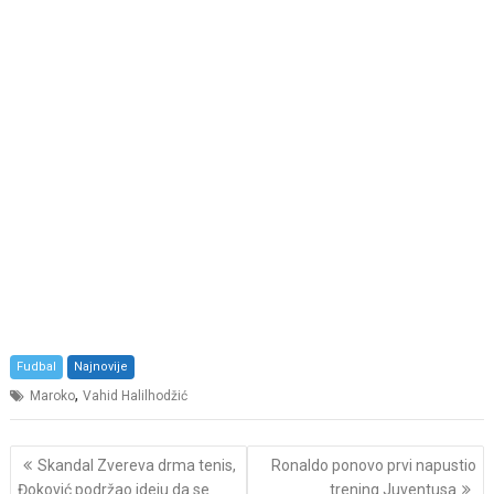
Fudbal
Najnovije
,
Maroko
Vahid Halilhodžić
Post
Skandal Zvereva drma tenis,
Ronaldo ponovo prvi napustio
navigation
Đoković podržao ideju da se
trening Juventusa