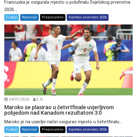
Francuska je osigurala mjesto u polufinalu Svjetskog prvenstva
2026....
Fudbal
Najnovije
Preporučeno
Svjetsko prvenstvo 2026
04/07/2026
E. B.
Maroko se plasirao u četvrtfinale uvjerljivom
pobjedom nad Kanadom rezultatom 3:0
Maroko je na uvjerljiv način osigurao mjesto u četvrtfinalu...
Fudbal
Najnovije
Preporučeno
Svjetsko prvenstvo 2026