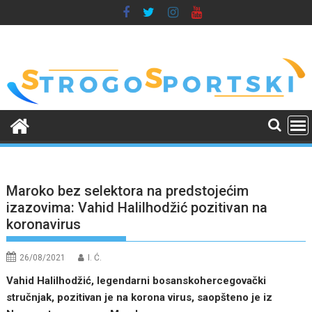
Skip
to
content
Maroko bez selektora na predstojećim
izazovima: Vahid Halilhodžić pozitivan na
koronavirus
26/08/2021
I. Ć.
Vahid Halilhodžić, legendarni bosanskohercegovački
stručnjak, pozitivan je na korona virus, saopšteno je iz