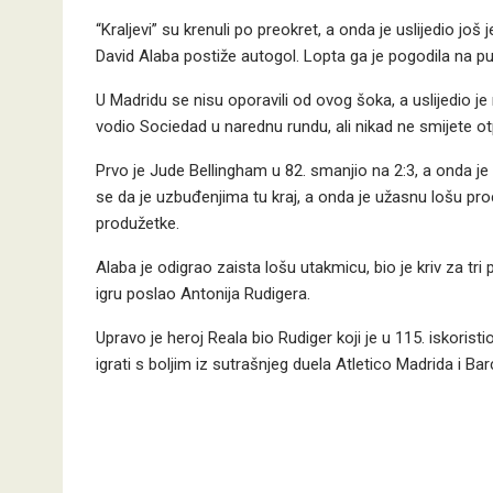
“Kraljevi” su krenuli po preokret, a onda je uslijedio 
David Alaba postiže autogol. Lopta ga je pogodila na put
U Madridu se nisu oporavili od ovog šoka, a uslijedio je no
vodio Sociedad u narednu rundu, ali nikad ne smijete otpi
Prvo je Jude Bellingham u 82. smanjio na 2:3, a onda je
se da je uzbuđenjima tu kraj, a onda je užasnu lošu pr
produžetke.
Alaba je odigrao zaista lošu utakmicu, bio je kriv za tri
igru poslao Antonija Rudigera.
Upravo je heroj Reala bio Rudiger koji je u 115. iskorist
igrati s boljim iz sutrašnjeg duela Atletico Madrida i Ba