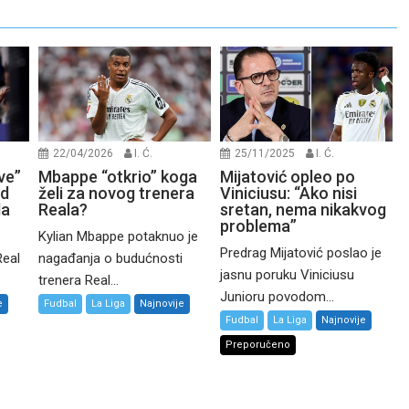
22/04/2026
I. Ć.
25/11/2025
I. Ć.
eve”
Mbappe “otkrio” koga
Mijatović opleo po
id
želi za novog trenera
Viniciusu: “Ako nisi
la
Reala?
sretan, nema nikakvog
problema”
Kylian Mbappe potaknuo je
Predrag Mijatović poslao je
Real
nagađanja o budućnosti
jasnu poruku Viniciusu
trenera Real...
Junioru povodom...
e
Fudbal
La Liga
Najnovije
Fudbal
La Liga
Najnovije
Preporučeno