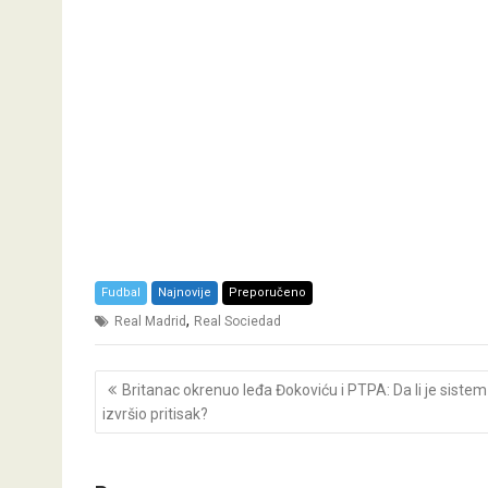
Fudbal
Najnovije
Preporučeno
,
Real Madrid
Real Sociedad
Post
Britanac okrenuo leđa Đokoviću i PTPA: Da li je sistem
navigation
izvršio pritisak?