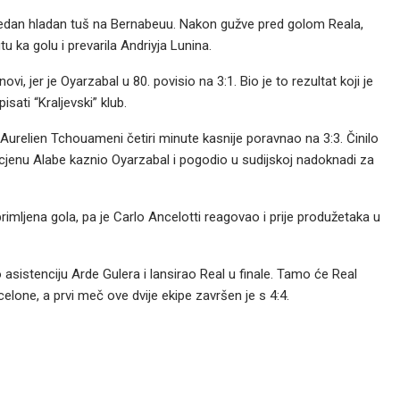
još jedan hladan tuš na Bernabeuu. Nakon gužve pred golom Reala,
u ka golu i prevarila Andriyja Lunina.
vi, jer je Oyarzabal u 80. povisio na 3:1. Bio je to rezultat koji je
sati “Kraljevski” klub.
 Aurelien Tchouameni četiri minute kasnije poravnao na 3:3. Činilo
ocjenu Alabe kaznio Oyarzabal i pogodio u sudijskoj nadoknadi za
 primljena gola, pa je Carlo Ancelotti reagovao i prije produžetaka u
io asistenciju Arde Gulera i lansirao Real u finale. Tamo će Real
rcelone, a prvi meč ove dvije ekipe završen je s 4:4.