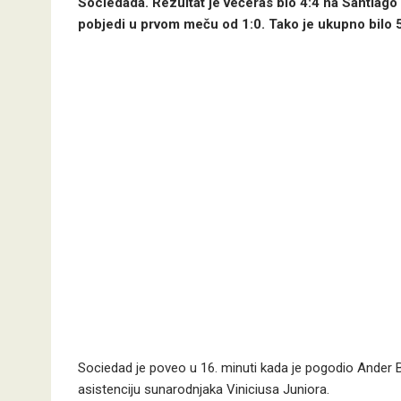
Sociedada. Rezultat je večeras bio 4:4 na Santiago 
pobjedi u prvom meču od 1:0. Tako je ukupno bilo 5
Sociedad je poveo u 16. minuti kada je pogodio Ander Barr
asistenciju sunarodnjaka Viniciusa Juniora.