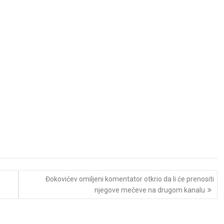
Đokovićev omiljeni komentator otkrio da li će prenositi
njegove mečeve na drugom kanalu