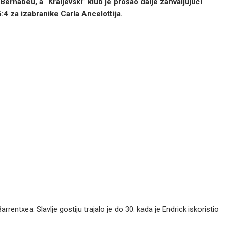
Bernabeu, a “Kraljevski” klub je prošao dalje zahvaljujući
:4 za izabranike Carla Ancelottija.
entxea. Slavlje gostiju trajalo je do 30. kada je Endrick iskoristio