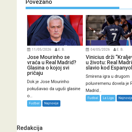
Povezano
11/05/2026
E. B.
04/05/2026
E. B.
Jose Mourinho se
Vinicius drži “Kralj
vraća u Real Madrid?
u životu: Real Madr
Glasina o kojoj svi
slavio kod Espanyo
pričaju
Smirena igra u drugom
Dok je Jose Mourinho
poluvremenu dovela je 
pokušavao da uguši glasine
Madrid...
o...
Fudbal
La Liga
Najnovij
Fudbal
Najnovije
Redakcija