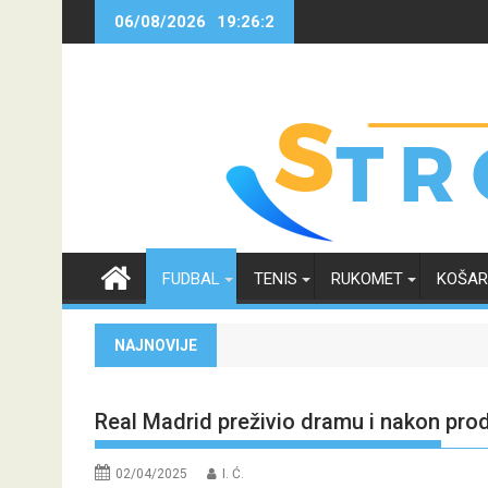
Skip
06/08/2026
19:26:3
to
content
FUDBAL
TENIS
RUKOMET
KOŠA
NAJNOVIJE
Real Madrid preživio dramu i nakon prod
02/04/2025
I. Ć.