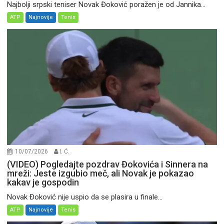
Najbolji srpski teniser Novak Đoković poražen je od Jannika...
ATP
Najnovije
Tenis
10/07/2026
I. Ć.
(VIDEO) Pogledajte pozdrav Đokovića i Sinnera na
mreži: Jeste izgubio meč, ali Novak je pokazao
kakav je gospodin
Novak Đoković nije uspio da se plasira u finale...
ATP
Najnovije
Tenis