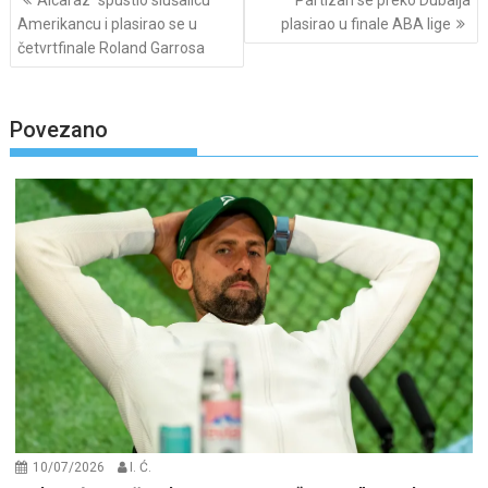
Alcaraz “spustio slušalicu”
Partizan se preko Dubaija
navigation
Amerikancu i plasirao se u
plasirao u finale ABA lige
četvrtfinale Roland Garrosa
Povezano
10/07/2026
I. Ć.