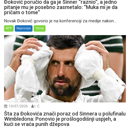
Đoković poručio da ga je Sinner “raznio”, a jedno
pitanje mu je posebno zasmetalo: “Muka mi je da
pričam o tome”
Novak Đoković govorio je na konferenciji za medije nakon...
ATP
Najnovije
Tenis
10/07/2026
I. Ć.
Šta za Đokovića znači poraz od Sinnera u polufinalu
Wimbledona: Ponovio je prošlogodišnji uspjeh, a
kući se vraća punih džepova