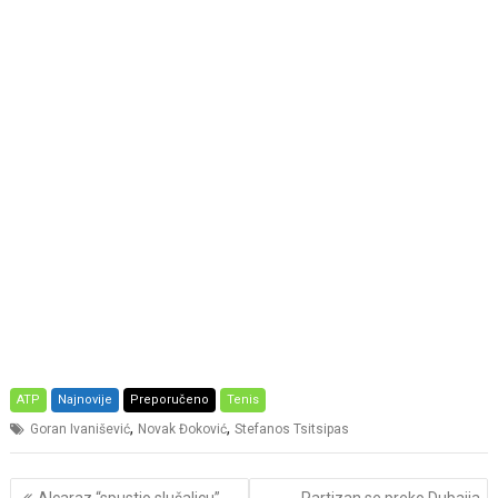
ATP
Najnovije
Preporučeno
Tenis
,
,
Goran Ivanišević
Novak Đoković
Stefanos Tsitsipas
Post