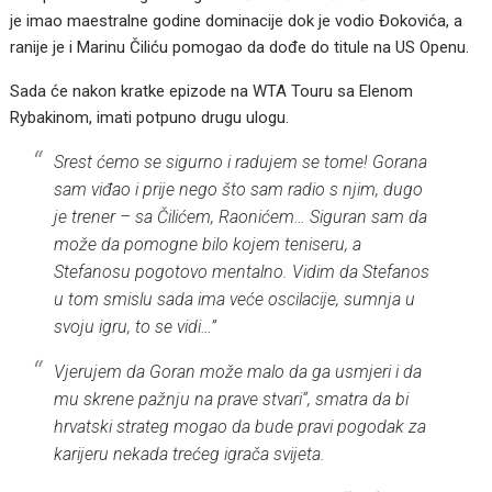
je imao maestralne godine dominacije dok je vodio Đokovića, a
ranije je i Marinu Čiliću pomogao da dođe do titule na US Openu.
Sada će nakon kratke epizode na WTA Touru sa Elenom
Rybakinom, imati potpuno drugu ulogu.
Srest ćemo se sigurno i radujem se tome! Gorana
sam viđao i prije nego što sam radio s njim, dugo
je trener – sa Čilićem, Raonićem… Siguran sam da
može da pomogne bilo kojem teniseru, a
Stefanosu pogotovo mentalno. Vidim da Stefanos
u tom smislu sada ima veće oscilacije, sumnja u
svoju igru, to se vidi…”
Vjerujem da Goran može malo da ga usmjeri i da
mu skrene pažnju na prave stvari“, smatra da bi
hrvatski strateg mogao da bude pravi pogodak za
karijeru nekada trećeg igrača svijeta.