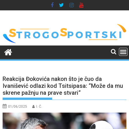
Skip
to
content
Reakcija Đokovića nakon što je čuo da
Ivanišević odlazi kod Tsitsipasa: “Može da mu
skrene pažnju na prave stvari”
01/06/2025
I. Ć.