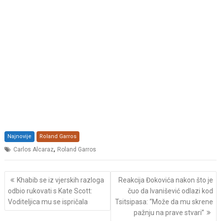
Najnovije
Roland Garros
,
Carlos Alcaraz
Roland Garros
Post
Khabib se iz vjerskih razloga
Reakcija Đokovića nakon što je
navigation
odbio rukovati s Kate Scott:
čuo da Ivanišević odlazi kod
Voditeljica mu se ispričala
Tsitsipasa: “Može da mu skrene
pažnju na prave stvari”