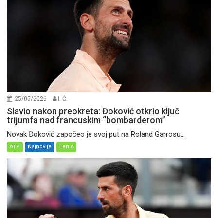
25/05/2026
I. Ć.
Slavio nakon preokreta: Đoković otkrio ključ
trijumfa nad francuskim “bombarderom”
Novak Đoković započeo je svoj put na Roland Garrosu...
ATP
Najnovije
Tenis