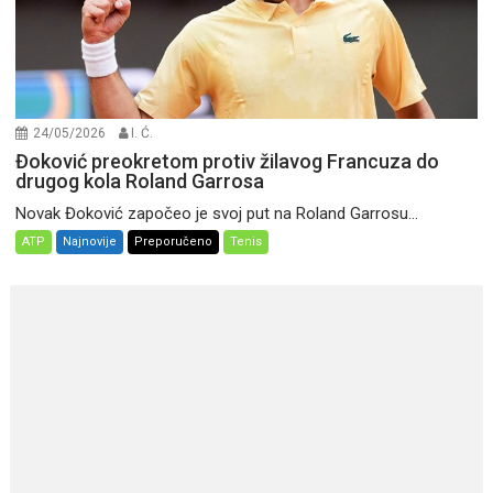
24/05/2026
I. Ć.
Đoković preokretom protiv žilavog Francuza do
drugog kola Roland Garrosa
Novak Đoković započeo je svoj put na Roland Garrosu...
ATP
Najnovije
Preporučeno
Tenis