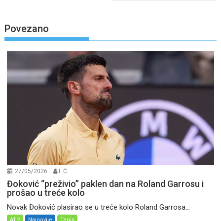
Povezano
27/05/2026
I. Ć.
Đoković “preživio” paklen dan na Roland Garrosu i
prošao u treće kolo
Novak Đoković plasirao se u treće kolo Roland Garrosa...
ATP
Najnovije
Tenis