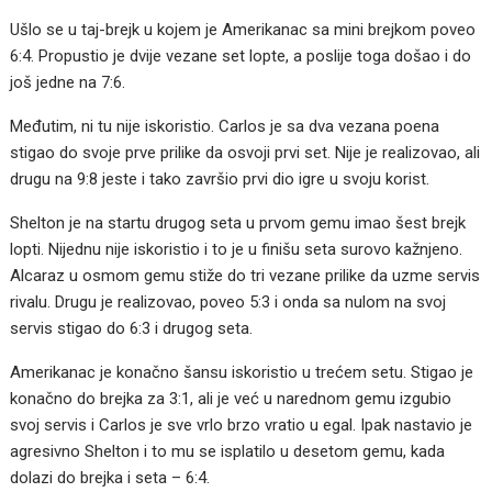
Ušlo se u taj-brejk u kojem je Amerikanac sa mini brejkom poveo
6:4. Propustio je dvije vezane set lopte, a poslije toga došao i do
još jedne na 7:6.
Međutim, ni tu nije iskoristio. Carlos je sa dva vezana poena
stigao do svoje prve prilike da osvoji prvi set. Nije je realizovao, ali
drugu na 9:8 jeste i tako završio prvi dio igre u svoju korist.
Shelton je na startu drugog seta u prvom gemu imao šest brejk
lopti. Nijednu nije iskoristio i to je u finišu seta surovo kažnjeno.
Alcaraz u osmom gemu stiže do tri vezane prilike da uzme servis
rivalu. Drugu je realizovao, poveo 5:3 i onda sa nulom na svoj
servis stigao do 6:3 i drugog seta.
Amerikanac je konačno šansu iskoristio u trećem setu. Stigao je
konačno do brejka za 3:1, ali je već u narednom gemu izgubio
svoj servis i Carlos je sve vrlo brzo vratio u egal. Ipak nastavio je
agresivno Shelton i to mu se isplatilo u desetom gemu, kada
dolazi do brejka i seta – 6:4.