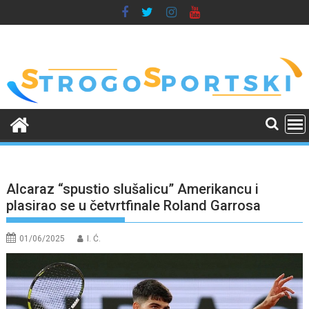
Skip
to
content
Alcaraz “spustio slušalicu” Amerikancu i
plasirao se u četvrtfinale Roland Garrosa
01/06/2025
I. Ć.