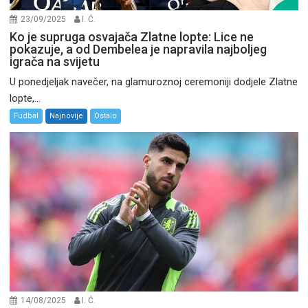
23/09/2025
I. Ć.
Ko je supruga osvajača Zlatne lopte: Lice ne
pokazuje, a od Dembelea je napravila najboljeg
igrača na svijetu
U ponedjeljak navečer, na glamuroznoj ceremoniji dodjele Zlatne
lopte,...
Fudbal
Najnovije
Ostalo
14/08/2025
I. Ć.