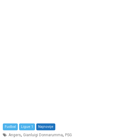
Fudbal
Ligue 1
Najnovije
,
,
Angers
Gianluigi Donnarumma
PSG