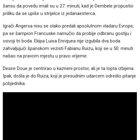
šansu da povedu imali su u 27. minuti, kad je Dembele propustio
priliku da se upiše u strijelce iz jedanaesterca.
Igrači Angersa nisu se olako predali apsolutnom vladaru Evrope,
pa se šampion Francuske namučio da probije odbranu gostiju i
osvoji tri boda. Ekipa Luisa Enriquea nije izgubila dva boda
zahvaljujući španskom vezisti Fabianu Ruizu, koji se u 50. minuti
našao na pravom mjestu u pravo vrijeme.
Desire Doue je centrirao u kazneni prostor, ali je ta lopta izbijena.
Ipak, došla je do Ruiza, koji je presudnim udarcem odredio pitanje
pobjednika.