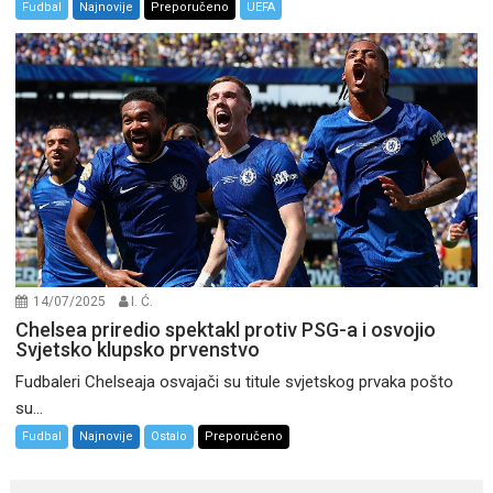
Fudbal
Najnovije
Preporučeno
UEFA
14/07/2025
I. Ć.
Chelsea priredio spektakl protiv PSG-a i osvojio
Svjetsko klupsko prvenstvo
Fudbaleri Chelseaja osvajači su titule svjetskog prvaka pošto
su...
Fudbal
Najnovije
Ostalo
Preporučeno