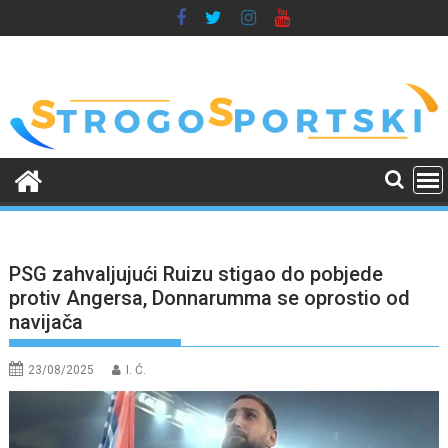
Skip
to
content
PSG zahvaljujući Ruizu stigao do pobjede
protiv Angersa, Donnarumma se oprostio od
navijača
23/08/2025
I. Ć.