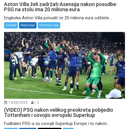
Aston Villa želi zadržati Asensija nakon posudbe:
PSG na stolu ima 20 miliona eura
Engleska Aston Villa ponudit će 20 miliona eura odštete...
Fudbal
Najnovije
Premier liga
14/08/2025
I. Ć.
(VIDEO) PSG nakon velikog preokreta pobijedio
Tottenham i osvojio evropski Superkup
Fudbaleri PSG-a su osvojili Superkup Evrope i to nakon...