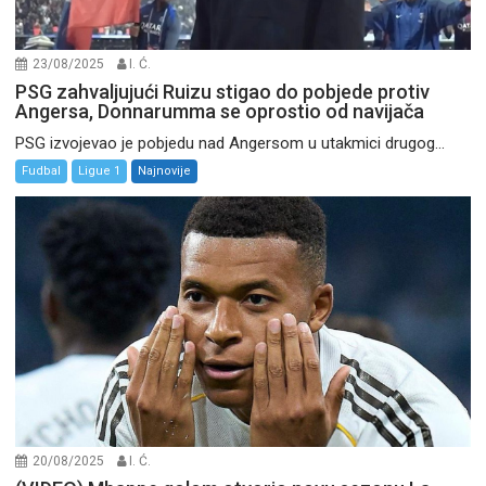
23/08/2025
I. Ć.
PSG zahvaljujući Ruizu stigao do pobjede protiv
Angersa, Donnarumma se oprostio od navijača
PSG izvojevao je pobjedu nad Angersom u utakmici drugog...
Fudbal
Ligue 1
Najnovije
20/08/2025
I. Ć.