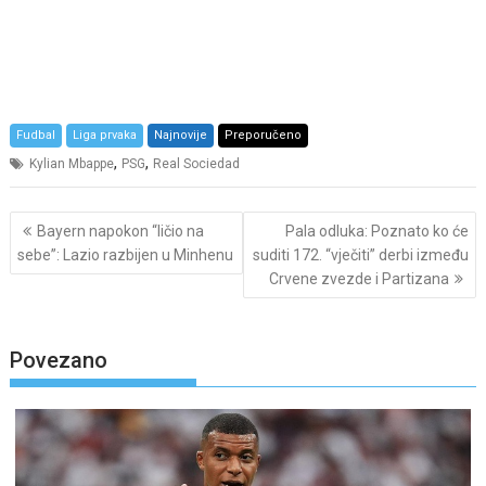
Fudbal
Liga prvaka
Najnovije
Preporučeno
,
,
Kylian Mbappe
PSG
Real Sociedad
Post
Bayern napokon “ličio na
Pala odluka: Poznato ko će
navigation
sebe”: Lazio razbijen u Minhenu
suditi 172. “vječiti” derbi između
Crvene zvezde i Partizana
Povezano