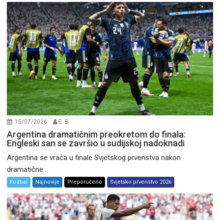
15/07/2026
E. B.
Argentina dramatičnim preokretom do finala:
Engleski san se završio u sudijskoj nadoknadi
Argentina se vraća u finale Svjetskog prvenstva nakon
dramatične...
Fudbal
Najnovije
Preporučeno
Svjetsko prvenstvo 2026