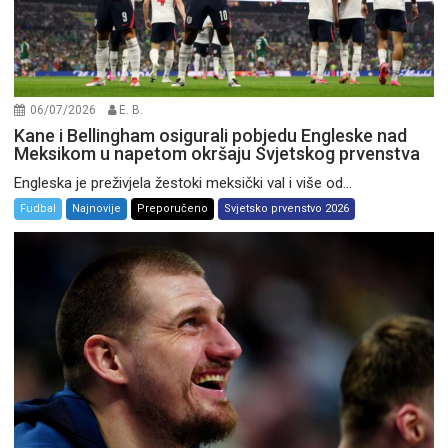
06/07/2026
E. B.
Kane i Bellingham osigurali pobjedu Engleske nad
Meksikom u napetom okršaju Svjetskog prvenstva
Engleska je preživjela žestoki meksički val i više od...
Fudbal
Najnovije
Preporučeno
Svjetsko prvenstvo 2026