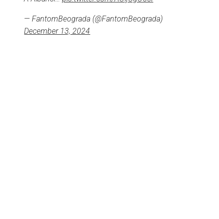
— FantomBeograda (@FantomBeograda)
December 13, 2024