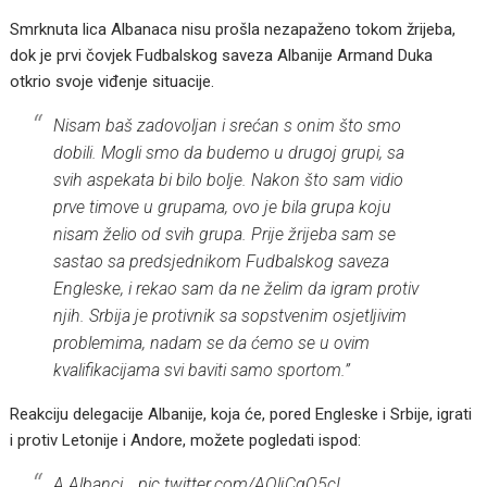
Smrknuta lica Albanaca nisu prošla nezapaženo tokom žrijeba,
dok je prvi čovjek Fudbalskog saveza Albanije Armand Duka
otkrio svoje viđenje situacije.
Nisam baš zadovoljan i srećan s onim što smo
dobili. Mogli smo da budemo u drugoj grupi, sa
svih aspekata bi bilo bolje. Nakon što sam vidio
prve timove u grupama, ovo je bila grupa koju
nisam želio od svih grupa. Prije žrijeba sam se
sastao sa predsjednikom Fudbalskog saveza
Engleske, i rekao sam da ne želim da igram protiv
njih. Srbija je protivnik sa sopstvenim osjetljivim
problemima, nadam se da ćemo se u ovim
kvalifikacijama svi baviti samo sportom.”
Reakciju delegacije Albanije, koja će, pored Engleske i Srbije, igrati
i protiv Letonije i Andore, možete pogledati ispod:
A Albanci…
pic.twitter.com/AOljCgO5cI