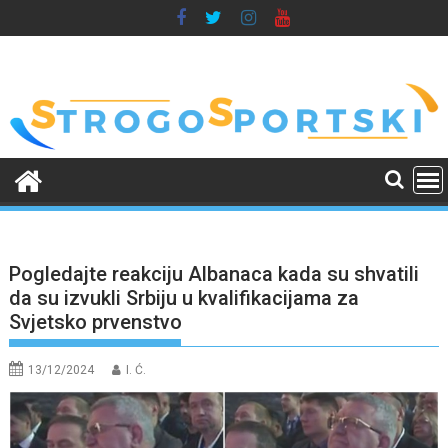
Skip
to
content
Pogledajte reakciju Albanaca kada su shvatili
da su izvukli Srbiju u kvalifikacijama za
Svjetsko prvenstvo
13/12/2024
I. Ć.