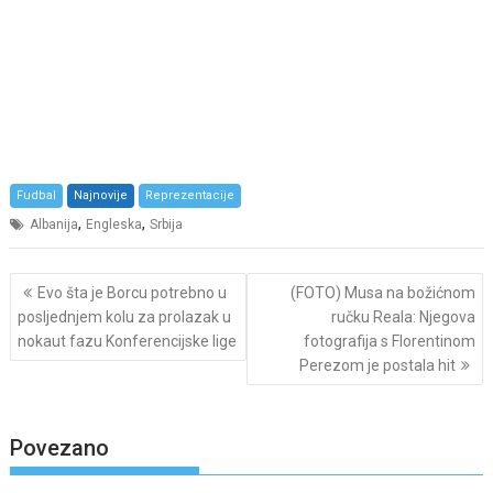
Fudbal
Najnovije
Reprezentacije
,
,
Albanija
Engleska
Srbija
Post
Evo šta je Borcu potrebno u
(FOTO) Musa na božićnom
navigation
posljednjem kolu za prolazak u
ručku Reala: Njegova
nokaut fazu Konferencijske lige
fotografija s Florentinom
Perezom je postala hit
Povezano