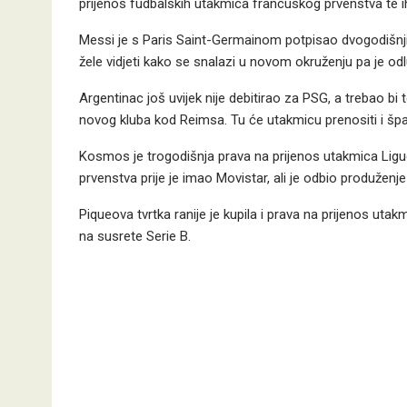
prijenos fudbalskih utakmica francuskog prvenstva te ih
Messi je s Paris Saint-Germainom potpisao dvogodišnji ugo
žele vidjeti kako se snalazi u novom okruženju pa je odl
Argentinac još uvijek nije debitirao za PSG, a trebao b
novog kluba kod Reimsa. Tu će utakmicu prenositi i špa
Kosmos je trogodišnja prava na prijenos utakmica Ligu
prvenstva prije je imao Movistar, ali je odbio produženj
Piqueova tvrtka ranije je kupila i prava na prijenos utak
na susrete Serie B.