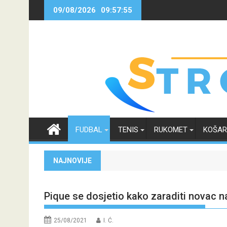
Skip
09/08/2026
09:57:56
to
content
FUDBAL
TENIS
RUKOMET
KOŠA
NAJNOVIJE
Pique se dosjetio kako zaraditi novac
25/08/2021
I. Ć.