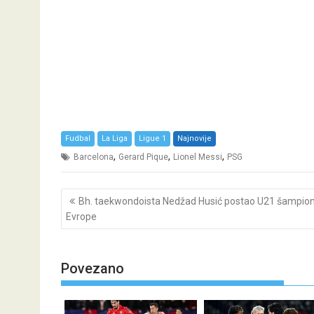
Fudbal
La Liga
Ligue 1
Najnovije
,
,
,
Barcelona
Gerard Pique
Lionel Messi
PSG
Post
Bh. taekwondoista Nedžad Husić postao U21 šampio
navigation
Evrope
Povezano