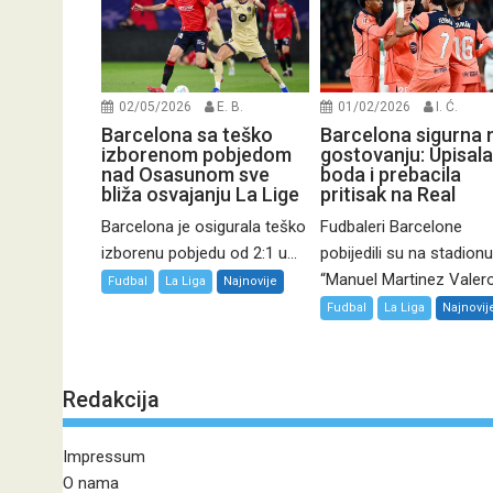
02/05/2026
E. B.
01/02/2026
I. Ć.
Barcelona sa teško
Barcelona sigurna 
izborenom pobjedom
gostovanju: Upisala 
nad Osasunom sve
boda i prebacila
bliža osvajanju La Lige
pritisak na Real
Barcelona je osigurala teško
Fudbaleri Barcelone
izborenu pobjedu od 2:1 u...
pobijedili su na stadionu
“Manuel Martinez Valero”
Fudbal
La Liga
Najnovije
Fudbal
La Liga
Najnovij
Redakcija
Impressum
O nama