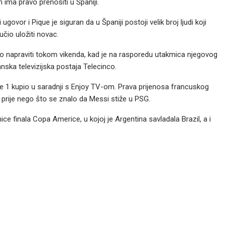
 ima pravo prenositi u Španiji.
vor i Pique je siguran da u Španiji postoji velik broj ljudi koji
učio uložiti novac.
i to napraviti tokom vikenda, kad je na rasporedu utakmica njegovog
nska televizijska postaja Telecinco.
e 1 kupio u saradnji s Enjoy TV-om. Prava prijenosa francuskog
e prije nego što se znalo da Messi stiže u PSG.
mice finala Copa Americe, u kojoj je Argentina savladala Brazil, a i