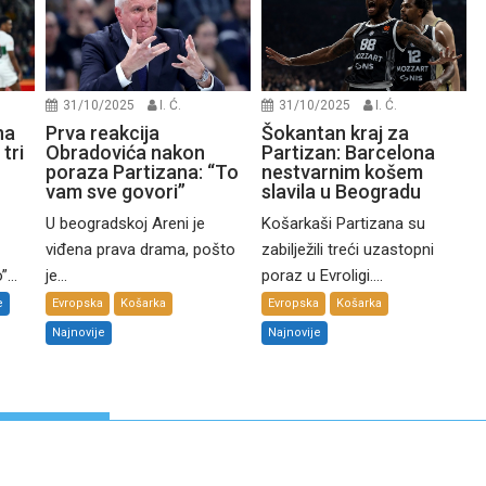
31/10/2025
I. Ć.
31/10/2025
I. Ć.
na
Prva reakcija
Šokantan kraj za
tri
Obradovića nakon
Partizan: Barcelona
poraza Partizana: “To
nestvarnim košem
vam sve govori”
slavila u Beogradu
U beogradskoj Areni je
Košarkaši Partizana su
viđena prava drama, pošto
zabilježili treći uzastopni
...
je...
poraz u Evroligi....
e
Evropska
Košarka
Evropska
Košarka
Najnovije
Najnovije