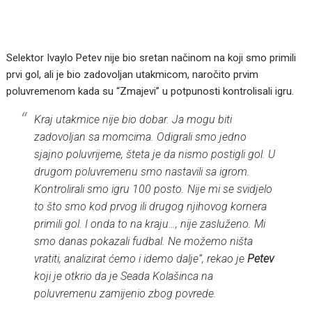
Selektor Ivaylo Petev nije bio sretan načinom na koji smo primili
prvi gol, ali je bio zadovoljan utakmicom, naročito prvim
poluvremenom kada su “Zmajevi” u potpunosti kontrolisali igru.
Kraj utakmice nije bio dobar. Ja mogu biti
zadovoljan sa momcima. Odigrali smo jedno
sjajno poluvrijeme, šteta je da nismo postigli gol. U
drugom poluvremenu smo nastavili sa igrom.
Kontrolirali smo igru 100 posto. Nije mi se svidjelo
to što smo kod prvog ili drugog njihovog kornera
primili gol. I onda to na kraju…, nije zasluženo. Mi
smo danas pokazali fudbal. Ne možemo ništa
vratiti, analizirat ćemo i idemo dalje”, rekao je
Petev
koji je otkrio da je Seada Kolašinca na
poluvremenu zamijenio zbog povrede.