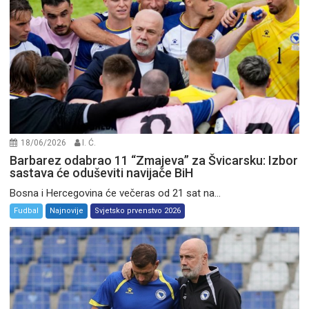
18/06/2026
I. Ć.
Barbarez odabrao 11 “Zmajeva” za Švicarsku: Izbor
sastava će oduševiti navijače BiH
Bosna i Hercegovina će večeras od 21 sat na...
Fudbal
Najnovije
Svjetsko prvenstvo 2026