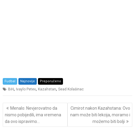
Fudbal
Najnovije
Preporučeno
,
,
,
BiH
Ivaylo Petev
Kazahstan
Sead Kolašinac
Post
Menalo: Nevjerovatno da
Cimirot nakon Kazahstana: Ovo
navigation
nismo pobijedili, ima vremena
nam može biti lekcija, moramo i
da ovo ispravimo…
možemo biti bolji