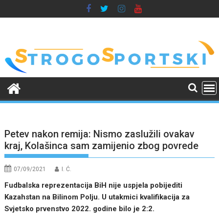
Skip
to
content
Petev nakon remija: Nismo zaslužili ovakav
kraj, Kolašinca sam zamijenio zbog povrede
07/09/2021
I. Ć.
Fudbalska reprezentacija BiH nije uspjela pobijediti
Kazahstan na Bilinom Polju. U utakmici kvalifikacija za
Svjetsko prvenstvo 2022. godine bilo je 2:2.