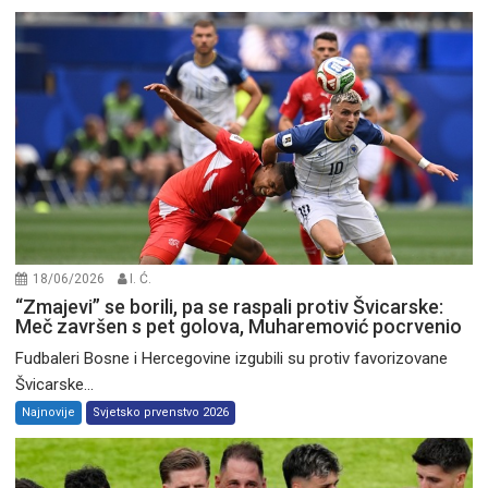
18/06/2026
I. Ć.
“Zmajevi” se borili, pa se raspali protiv Švicarske:
Meč završen s pet golova, Muharemović pocrvenio
Fudbaleri Bosne i Hercegovine izgubili su protiv favorizovane
Švicarske...
Najnovije
Svjetsko prvenstvo 2026