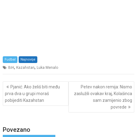
Fudbal
Najnovije
,
,
BiH
Kazahstan
Luka Menalo
Post
Pjanić: Ako želiš biti među
Petev nakon remija: Nismo
navigation
prva dva u grupi moraš
zaslužili ovakav kraj, Kolašinca
pobijediti Kazahstan
sam zamijenio zbog
povrede
Povezano