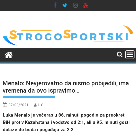
Skip
to
content
Menalo: Nevjerovatno da nismo pobijedili, ima
vremena da ovo ispravimo…
07/09/2021
I. Ć.
Luka Menalo je večeras u 86. minuti pogodio za preokret
BiH protiv Kazahstana i vo
dstvo od 2:1, ali u 95. minuti gosti
dolaze do boda i pogađaju za 2:2.