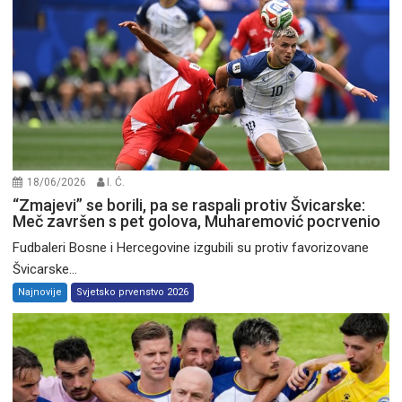
18/06/2026
I. Ć.
“Zmajevi” se borili, pa se raspali protiv Švicarske:
Meč završen s pet golova, Muharemović pocrvenio
Fudbaleri Bosne i Hercegovine izgubili su protiv favorizovane
Švicarske...
Najnovije
Svjetsko prvenstvo 2026