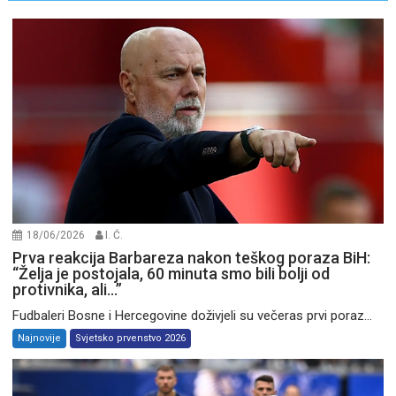
18/06/2026
I. Ć.
Prva reakcija Barbareza nakon teškog poraza BiH:
“Želja je postojala, 60 minuta smo bili bolji od
protivnika, ali…”
Fudbaleri Bosne i Hercegovine doživjeli su večeras prvi poraz...
Najnovije
Svjetsko prvenstvo 2026