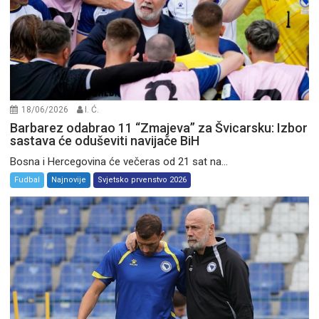
18/06/2026
I. Ć.
Barbarez odabrao 11 “Zmajeva” za Švicarsku: Izbor
sastava će oduševiti navijače BiH
Bosna i Hercegovina će večeras od 21 sat na...
Fudbal
Najnovije
Svjetsko prvenstvo 2026