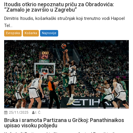
Itoudis otkrio nepoznatu priču za Obradovića:
“Zamalo je završio u Zagrebu”
Dimitris Itoudis, košarkaški stručnjak koji trenutno vodi Hapoel
Tel...
Evropska
Košarka
Najnovije
25/11/2025
I. Ć.
Bruka i sramota Partizana u Grčkoj: Panathinaikos
upisao visoku pobjedu