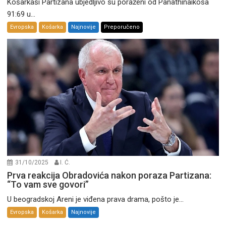
Košarkaši Partizana ubjedljivo su poraženi od Panathinaikosa
91:69 u...
Evropska
Košarka
Najnovije
Preporučeno
31/10/2025
I. Ć.
Prva reakcija Obradovića nakon poraza Partizana:
“To vam sve govori”
U beogradskoj Areni je viđena prava drama, pošto je...
Evropska
Košarka
Najnovije