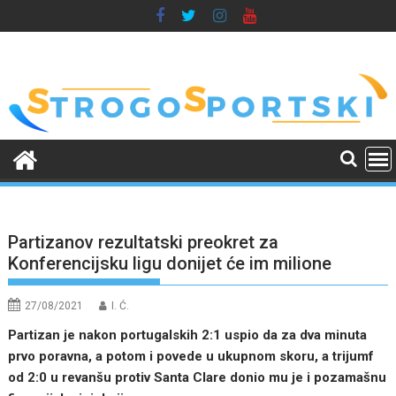
Skip
to
content
Partizanov rezultatski preokret za
Konferencijsku ligu donijet će im milione
27/08/2021
I. Ć.
Partizan je nakon portugalskih 2:1 uspio da za dva minuta
prvo poravna, a potom i povede u ukupnom skoru, a trijumf
od 2:0 u revanšu protiv Santa Clare donio mu je i pozamašnu