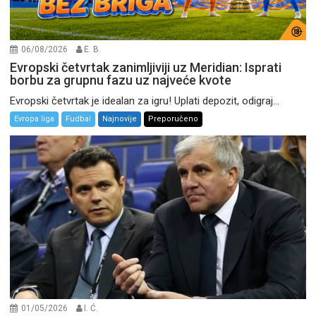
06/08/2026
E. B.
Evropski četvrtak zanimljiviji uz Meridian: Isprati
borbu za grupnu fazu uz najveće kvote
Evropski četvrtak je idealan za igru! Uplati depozit, odigraj...
Evropa liga
Fudbal
Najnovije
Preporučeno
01/05/2026
I. Ć.