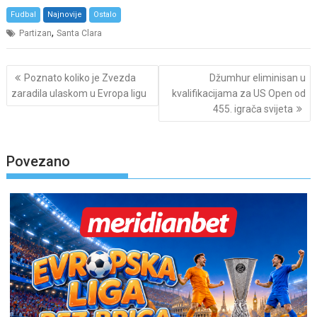
Fudbal
Najnovije
Ostalo
,
Partizan
Santa Clara
Post
Poznato koliko je Zvezda
Džumhur eliminisan u
navigation
zaradila ulaskom u Evropa ligu
kvalifikacijama za US Open od
455. igrača svijeta
Povezano