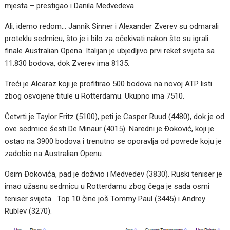
mjesta – prestigao i Danila Medvedeva.
Ali, idemo redom… Jannik Sinner i Alexander Zverev su odmarali
proteklu sedmicu, što je i bilo za očekivati nakon što su igrali
finale Australian Opena. Italijan je ubjedljivo prvi reket svijeta sa
11.830 bodova, dok Zverev ima 8135.
Treći je Alcaraz koji je profitirao 500 bodova na novoj ATP listi
zbog osvojene titule u Rotterdamu. Ukupno ima 7510.
Četvrti je Taylor Fritz (5100), peti je Casper Ruud (4480), dok je od
ove sedmice šesti De Minaur (4015). Naredni je Đoković, koji je
ostao na 3900 bodova i trenutno se oporavlja od povrede koju je
zadobio na Australian Openu.
Osim Đokovića, pad je doživio i Medvedev (3830). Ruski teniser je
imao užasnu sedmicu u Rotterdamu zbog čega je sada osmi
teniser svijeta. Top 10 čine još Tommy Paul (3445) i Andrey
Rublev (3270).