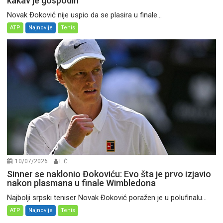
kakav je gospodin
Novak Đoković nije uspio da se plasira u finale...
ATP
Najnovije
Tenis
10/07/2026
I. Ć.
Sinner se naklonio Đokoviću: Evo šta je prvo izjavio
nakon plasmana u finale Wimbledona
Najbolji srpski teniser Novak Đoković poražen je u polufinalu...
ATP
Najnovije
Tenis