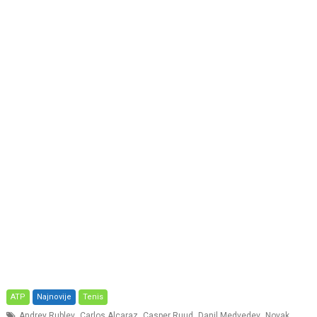
ATP
Najnovije
Tenis
,
,
,
,
Andrey Rublev
Carlos Alcaraz
Casper Ruud
Danil Medvedev
Novak