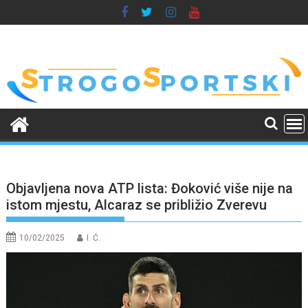
Skip
to
content
Objavljena nova ATP lista: Đoković više nije na
istom mjestu, Alcaraz se približio Zverevu
10/02/2025
I. Ć.