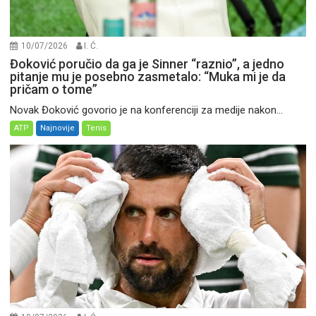
10/07/2026
I. Ć.
Đoković poručio da ga je Sinner “raznio”, a jedno
pitanje mu je posebno zasmetalo: “Muka mi je da
pričam o tome”
Novak Đoković govorio je na konferenciji za medije nakon...
ATP
Najnovije
Tenis