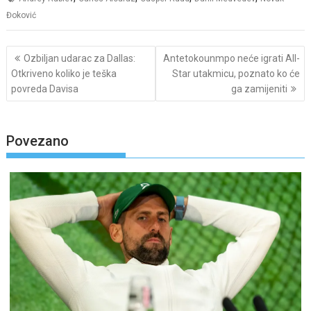
Đoković
Post
Ozbiljan udarac za Dallas:
Antetokounmpo neće igrati All-
navigation
Otkriveno koliko je teška
Star utakmicu, poznato ko će
povreda Davisa
ga zamijeniti
Povezano