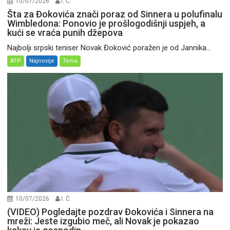
10/07/2026
I. Ć.
Šta za Đokovića znači poraz od Sinnera u polufinalu
Wimbledona: Ponovio je prošlogodišnji uspjeh, a
kući se vraća punih džepova
Najbolji srpski teniser Novak Đoković poražen je od Jannika...
ATP
Najnovije
Tenis
10/07/2026
I. Ć.
(VIDEO) Pogledajte pozdrav Đokovića i Sinnera na
mreži: Jeste izgubio meč, ali Novak je pokazao