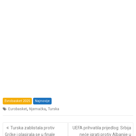
Evrobasket 2025
Najnovije
,
,
Eurobasket
Njemačka
Turska
Post
Turska zablistala protiv
UEFA prihvatila prijedlog: Srbija
navigation
Grčke i plasirala se u finale
neće igrati protiv Albanije u