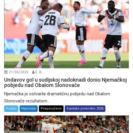
21/06/2026
E. B.
Undavov gol u sudijskoj nadoknadi donio Njemačkoj
pobjedu nad Obalom Slonovače
Njemačka je ostvarila dramatičnu pobjedu nad Obalom
Slonovače rezultatom...
Fudbal
Najnovije
Preporučeno
Svjetsko prvenstvo 2026