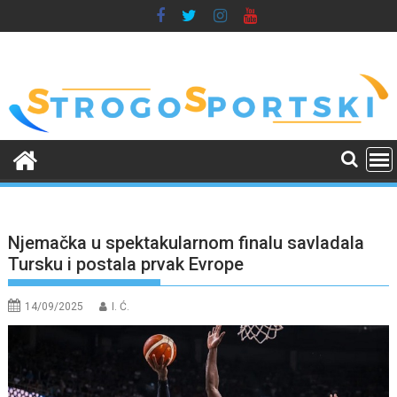
Skip
to
content
Njemačka u spektakularnom finalu savladala
Tursku i postala prvak Evrope
14/09/2025
I. Ć.