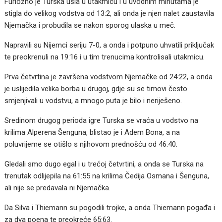
Furiozno je Turska ušla u utakmicu i u uvodnim minutama je
stigla do velikog vodstva od 13:2, ali onda je njen nalet zaustavila
Njemačka i probudila se nakon sporog ulaska u meč.
Napravili su Nijemci seriju 7-0, a onda i potpuno uhvatili priključak
te preokrenuli na 19:16 i u tim trenucima kontrolisali utakmicu.
Prva četvrtina je završena vodstvom Njemačke od 24:22, a onda
je uslijedila velika borba u drugoj, gdje su se timovi često
smjenjivali u vodstvu, a mnogo puta je bilo i neriješeno.
Sredinom drugog perioda igre Turska se vraća u vodstvo na
krilima Alperena Šenguna, blistao je i Adem Bona, a na
poluvrijeme se otišlo s njihovom prednošću od 46:40.
Gledali smo dugo egal i u trećoj četvrtini, a onda se Turska na
trenutak odlijepila na 61:55 na krilima Čedija Osmana i Šenguna,
ali nije se predavala ni Njemačka.
Da Silva i Thiemann su pogodili trojke, a onda Thiemann pogađa i
za dva poena te preokreće 65:63.