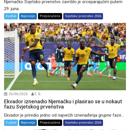
Njemačko Svjetsko prvenstvo završilo je srceparajućim putem
29. juna...
Fudbal
Najnovije
Preporučeno
Svjetsko prvenstvo 2026
26/06/2026
E. B.
Ekvador iznenadio Njemačku i plasirao se u nokaut
fazu Svjetskog prvenstva
Ekvador je priredio jedno od najvećih iznenađenja grupne faze...
Fudbal
Najnovije
Preporučeno
Svjetsko prvenstvo 2026