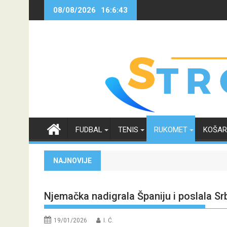
Skip
08/08/2026
16:6:43
to
content
FUDBAL
TENIS
RUKOMET
KOŠA
NAJNOVIJE
Njemačka nadigrala Španiju i poslala Srb
19/01/2026
I. Ć.