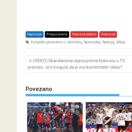
Najnovije
Preporučeno
Reprezentativni
Rukomet
,
,
,
Evropsko prvenstvo u rukometu
Njemačka
Španija
Srbija
Post
(VIDEO) Skandalozna izjava prema Đokoviću u TV
navigation
prenosu: Je li moguće da je ovo komentator rekao?
Povezano