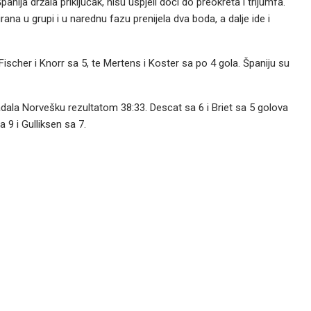
anija držala priključak, nisu uspjeli doći do preokreta i trijumfa.
a u grupi i u narednu fazu prenijela dva boda, a dalje ide i
Fischer i Knorr sa 5, te Mertens i Koster sa po 4 gola. Španiju su
adala Norvešku rezultatom 38:33. Descat sa 6 i Briet sa 5 golova
9 i Gulliksen sa 7.