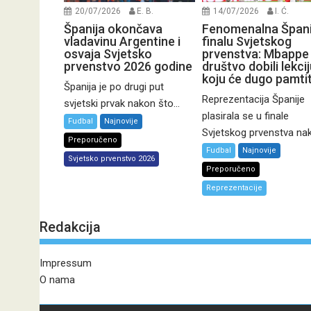
20/07/2026
E. B.
14/07/2026
I. Ć.
Španija okončava
Fenomenalna Špani
vladavinu Argentine i
finalu Svjetskog
osvaja Svjetsko
prvenstva: Mbappe 
prvenstvo 2026 godine
društvo dobili lekci
koju će dugo pamtit
Španija je po drugi put
Reprezentacija Španije
svjetski prvak nakon što...
plasirala se u finale
Fudbal
Najnovije
Svjetskog prvenstva nak
Preporučeno
Fudbal
Najnovije
Svjetsko prvenstvo 2026
Preporučeno
Reprezentacije
Redakcija
Impressum
O nama