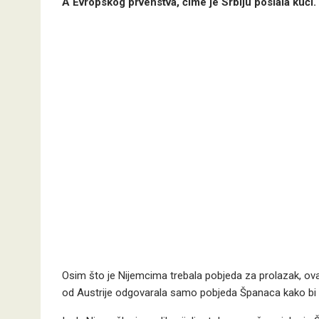
A Evropskog prvenstva, čime je Srbiju poslala kući.
Osim što je Nijemcima trebala pobjeda za prolazak, ova
od Austrije odgovarala samo pobjeda Španaca kako bi sr