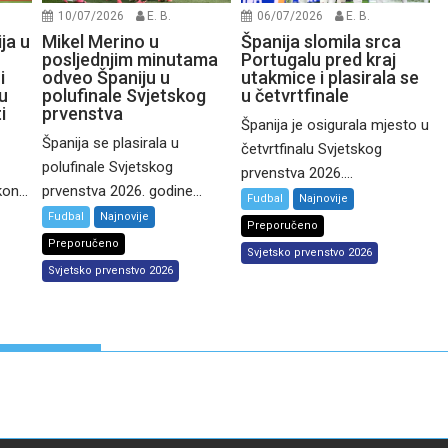
10/07/2026
E. B.
06/07/2026
E. B.
ja u
Mikel Merino u
Španija slomila srca
posljednjim minutama
Portugalu pred kraj
i
odveo Španiju u
utakmice i plasirala se
ju
polufinale Svjetskog
u četvrtfinale
i
prvenstva
Španija je osigurala mjesto u
Španija se plasirala u
četvrtfinalu Svjetskog
polufinale Svjetskog
prvenstva 2026....
on...
prvenstva 2026. godine...
Fudbal
Najnovije
Fudbal
Najnovije
Preporučeno
Preporučeno
Svjetsko prvenstvo 2026
Svjetsko prvenstvo 2026