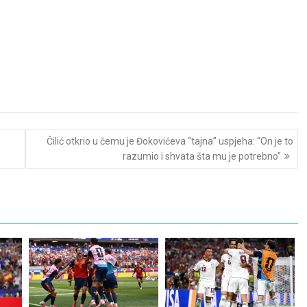
Čilić otkrio u čemu je Đokovićeva “tajna” uspjeha: “On je to
razumio i shvata šta mu je potrebno”