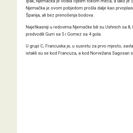
Ipak, Njemačka je vodila cijelim tokom meča, a iako je Šp
Njemačka je ovom pobjedom prošla dalje kao prvoplasiran
Španija, ali bez prenošenja bodova.
Najefikasniji u redovima Njemačke bili su Ushnich sa 8, 
predvodili Gurri sa 5 i Gomez sa 4 gola.
U grupi C, Francuska je, u susretu za prvo mjesto, savl
istakli su se kod Francuza, a kod Norvežana Sagosan sa 