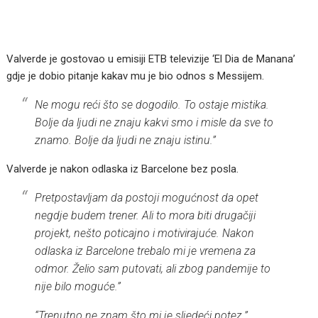
Valverde je gostovao u emisiji ETB televizije ‘El Dia de Manana’
gdje je dobio pitanje kakav mu je bio odnos s Messijem.
Ne mogu reći što se dogodilo. To ostaje mistika.
Bolje da ljudi ne znaju kakvi smo i misle da sve to
znamo. Bolje da ljudi ne znaju istinu.”
Valverde je nakon odlaska iz Barcelone bez posla.
Pretpostavljam da postoji mogućnost da opet
negdje budem trener. Ali to mora biti drugačiji
projekt, nešto poticajno i motivirajuće. Nakon
odlaska iz Barcelone trebalo mi je vremena za
odmor. Želio sam putovati, ali zbog pandemije to
nije bilo moguće.”
“Trenutno ne znam što mi je sljedeći potez.”