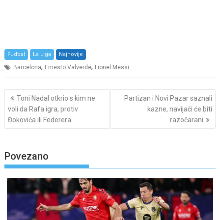
Fudbal
La Liga
Najnovije
,
,
Barcelona
Ernesto Valverde
Lionel Messi
Post
Toni Nadal otkrio s kim ne
Partizan i Novi Pazar saznali
navigation
voli da Rafa igra, protiv
kazne, navijači će biti
Đokovića ili Federera
razočarani
Povezano