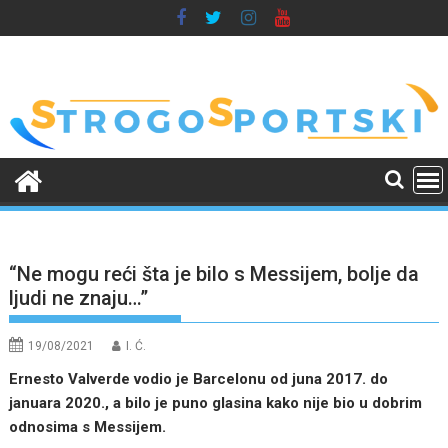
Skip
to
content
“Ne mogu reći šta je bilo s Messijem, bolje da
ljudi ne znaju…”
19/08/2021
I. Ć.
Ernesto Valverde vodio je Barcelonu od juna 2017. do
januara 2020., a bilo je puno glasina kako nije bio u dobrim
odnosima s Messijem.