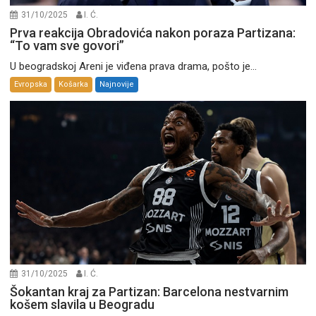
31/10/2025
I. Ć.
Prva reakcija Obradovića nakon poraza Partizana:
“To vam sve govori”
U beogradskoj Areni je viđena prava drama, pošto je...
Evropska
Košarka
Najnovije
31/10/2025
I. Ć.
Šokantan kraj za Partizan: Barcelona nestvarnim
košem slavila u Beogradu