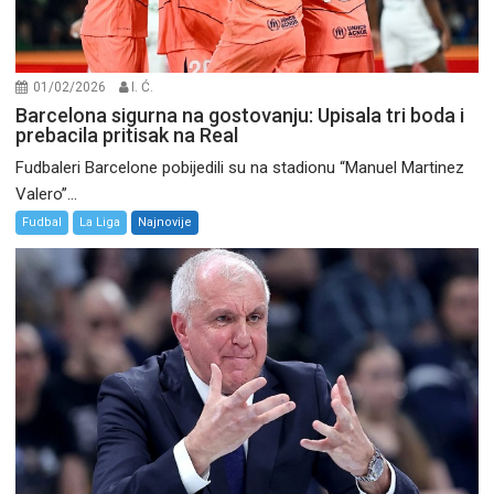
01/02/2026
I. Ć.
Barcelona sigurna na gostovanju: Upisala tri boda i
prebacila pritisak na Real
Fudbaleri Barcelone pobijedili su na stadionu “Manuel Martinez
Valero”...
Fudbal
La Liga
Najnovije