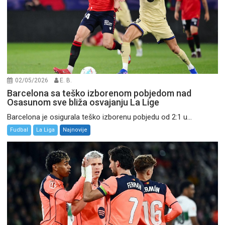
02/05/2026
E. B.
Barcelona sa teško izborenom pobjedom nad
Osasunom sve bliža osvajanju La Lige
Barcelona je osigurala teško izborenu pobjedu od 2:1 u...
Fudbal
La Liga
Najnovije