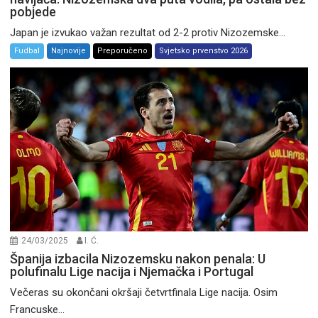
pobjede
Japan je izvukao važan rezultat od 2-2 protiv Nizozemske...
Fudbal
Najnovije
Preporučeno
Svjetsko prvenstvo 2026
24/03/2025
I. Ć.
Španija izbacila Nizozemsku nakon penala: U
polufinalu Lige nacija i Njemačka i Portugal
Večeras su okončani okršaji četvrtfinala Lige nacija. Osim
Francuske...