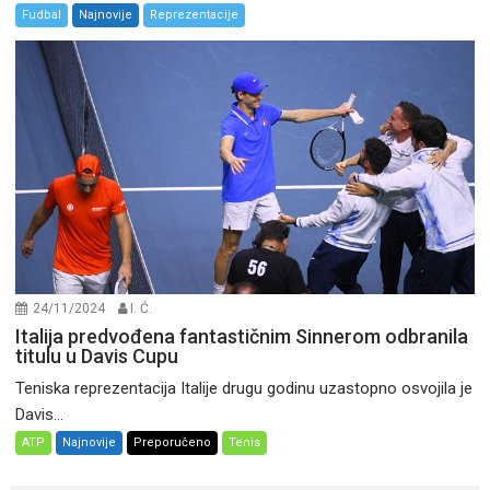
Fudbal
Najnovije
Reprezentacije
24/11/2024
I. Ć.
Italija predvođena fantastičnim Sinnerom odbranila
titulu u Davis Cupu
Teniska reprezentacija Italije drugu godinu uzastopno osvojila je
Davis...
ATP
Najnovije
Preporučeno
Tenis