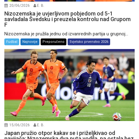
20/06/2026
E. B.
Nizozemska je uvjerljivom pobjedom od 5-1
savladala Švedsku i preuzela kontrolu nad Grupom
F
Nizozemska je pružila jednu od izvanrednih partija u grupnoj...
Fudbal
Najnovije
Preporučeno
Svjetsko prvenstvo 2026
15/06/2026
E. B.
Japan pružio otpor kakav se i priželjkivao od
navijača: Nizozemska dva puta vodila, pa ostala bez