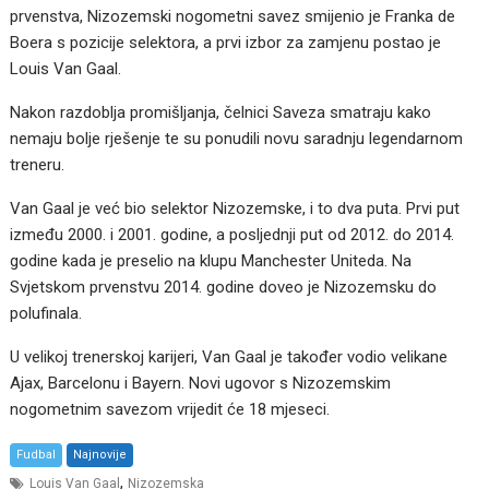
prvenstva, Nizozemski nogometni savez smijenio je Franka de
Boera s pozicije selektora, a prvi izbor za zamjenu postao je
Louis Van Gaal.
Nakon razdoblja promišljanja, čelnici Saveza smatraju kako
nemaju bolje rješenje te su ponudili novu saradnju legendarnom
treneru.
Van Gaal je već bio selektor Nizozemske, i to dva puta. Prvi put
između 2000. i 2001. godine, a posljednji put od 2012. do 2014.
godine kada je preselio na klupu Manchester Uniteda. Na
Svjetskom prvenstvu 2014. godine doveo je Nizozemsku do
polufinala.
U velikoj trenerskoj karijeri, Van Gaal je također vodio velikane
Ajax, Barcelonu i Bayern. Novi ugovor s Nizozemskim
nogometnim savezom vrijedit će 18 mjeseci.
Fudbal
Najnovije
,
Louis Van Gaal
Nizozemska