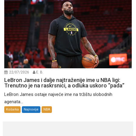
22/07/2026
E. B.
LeBron James i dalje najtraženije ime u NBA ligi:
Trenutno je na raskrsnici, a odluka uskoro “pada”
LeBron James ostaje najveće ime na tržištu slobodnih
agenata...
Košarka
Najnovije
NBA