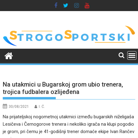
Skip
to
content
Na utakmici u Bugarskoj grom ubio trenera,
trojica fudbalera ozlijeđena
30/08/2021
I. Ć.
Na prijateljskoj nogometnoj utakmici između bugarskih niželigaša
Lesičeva i Černogorove trenera i nekoliko igrača na klupi pogodio
je grom, pri čemu je 41-godišnji trener domaće ekipe Ivan Rančev