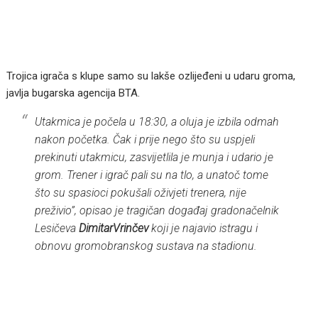
Trojica igrača s klupe samo su lakše ozlijeđeni u udaru groma,
javlja bugarska agencija BTA.
Utakmica je počela u 18:30, a oluja je izbila odmah
nakon početka. Čak i prije nego što su uspjeli
prekinuti utakmicu, zasvijetlila je munja i udario je
grom. Trener i igrač pali su na tlo, a unatoč tome
što su spasioci pokušali oživjeti trenera, nije
preživio”, opisao je tragičan događaj gradonačelnik
Lesičeva
DimitarVrinčev
koji je najavio istragu i
obnovu gromobranskog sustava na stadionu.