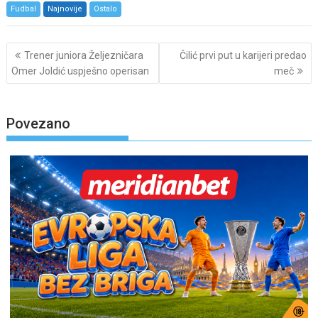
Fudbal
Najnovije
Ostalo
Post
Trener juniora Željezničara
Čilić prvi put u karijeri predao
navigation
Omer Joldić uspješno operisan
meč
Povezano