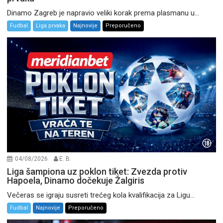
Dinamo Zagreb je napravio veliki korak prema plasmanu u...
Fudbal
Liga prvaka
Najnovije
Preporučeno
04/08/2026
E. B.
Liga šampiona uz poklon tiket: Zvezda protiv
Hapoela, Dinamo dočekuje Žalgiris
Večeras se igraju susreti trećeg kola kvalifikacija za Ligu...
Fudbal
Najnovije
Preporučeno