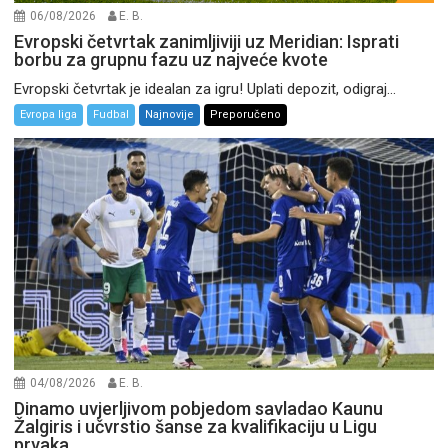
06/08/2026
E. B.
Evropski četvrtak zanimljiviji uz Meridian: Isprati
borbu za grupnu fazu uz najveće kvote
Evropski četvrtak je idealan za igru! Uplati depozit, odigraj...
Evropa liga
Fudbal
Najnovije
Preporučeno
04/08/2026
E. B.
Dinamo uvjerljivom pobjedom savladao Kaunu
Žalgiris i učvrstio šanse za kvalifikaciju u Ligu
prvaka