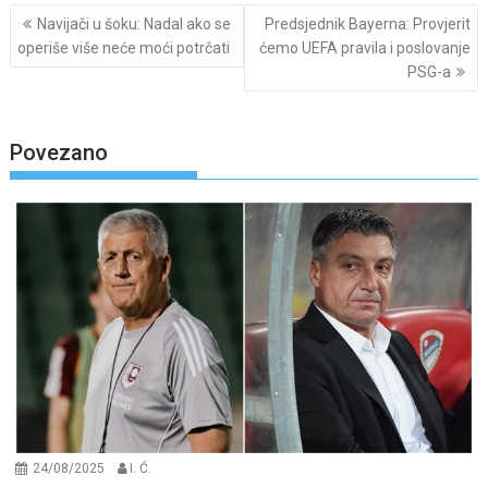
Post
Navijači u šoku: Nadal ako se
Predsjednik Bayerna: Provjerit
navigation
operiše više neće moći potrčati
ćemo UEFA pravila i poslovanje
PSG-a
Povezano
24/08/2025
I. Ć.