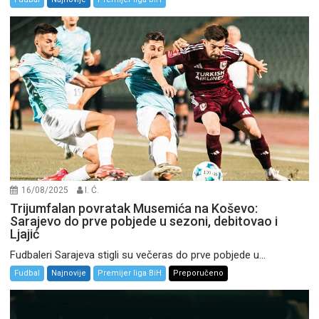
16/08/2025
I. Ć.
Trijumfalan povratak Musemića na Koševo:
Sarajevo do prve pobjede u sezoni, debitovao i
Ljajić
Fudbaleri Sarajeva stigli su večeras do prve pobjede u...
Fudbal
Najnovije
Premijer liga BiH
Preporučeno