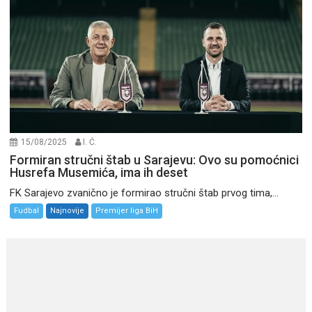
15/08/2025
I. Ć.
Formiran stručni štab u Sarajevu: Ovo su pomoćnici
Husrefa Musemića, ima ih deset
FK Sarajevo zvanično je formirao stručni štab prvog tima,...
Fudbal
Najnovije
Premijer liga BiH