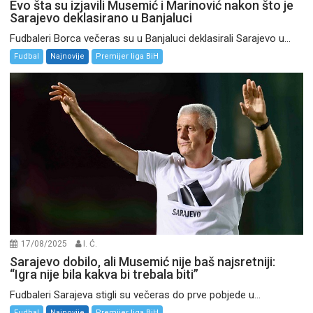
Evo šta su izjavili Musemić i Marinović nakon što je
Sarajevo deklasirano u Banjaluci
Fudbaleri Borca večeras su u Banjaluci deklasirali Sarajevo u...
Fudbal
Najnovije
Premijer liga BiH
17/08/2025
I. Ć.
Sarajevo dobilo, ali Musemić nije baš najsretniji:
“Igra nije bila kakva bi trebala biti”
Fudbaleri Sarajeva stigli su večeras do prve pobjede u...
Fudbal
Najnovije
Premijer liga BiH