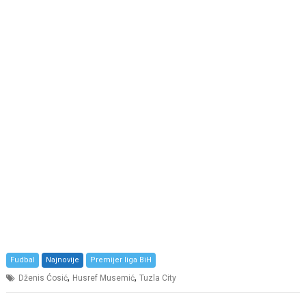
Fudbal
Najnovije
Premijer liga BiH
,
,
Dženis Ćosić
Husref Musemić
Tuzla City