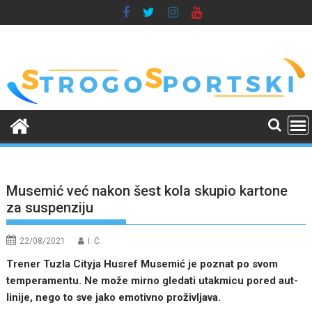
Skip
to
content
Musemić već nakon šest kola skupio kartone
za suspenziju
22/08/2021
I. Ć.
Trener Tuzla Cityja Husref Musemić je poznat po svom
temperamentu. Ne može mirno gledati utakmicu pored aut-
linije, nego to sve jako emotivno proživljava.