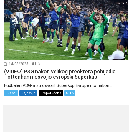
14/08/2025
I. Ć.
(VIDEO) PSG nakon velikog preokreta pobijedio
Tottenham i osvojio evropski Superkup
Fudbaleri PSG-a su osvojili Superkup Evrope i to nakon...
Fudbal
Najnovije
Preporučeno
UEFA