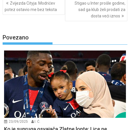
Post
Zvijezda Cityja: Modrićev
Stigao u Inter prošle godine,
navigation
potez ostavio me bez teksta
sad ga klub želi prodati za
dosta veći iznos
Povezano
23/09/2025
I. Ć.
Ko je supruga osvajača Zlatne lopte: Lice ne