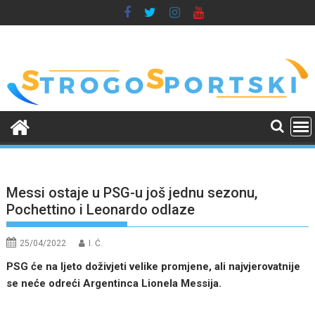
Skip
to
content
Messi ostaje u PSG-u još jednu sezonu,
Pochettino i Leonardo odlaze
25/04/2022
I. Ć.
PSG će na ljeto doživjeti velike promjene, ali najvjerovatnije
se neće odreći Argentinca Lionela Messija.