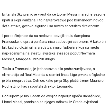
Britanski Sky prenio je vijest da će Lionel Messi i naredne sezone
igrati u ekipi Parižana. I to najvjerovatnije pod komandom novog
šefa struke, gotovo sigurno i sa novim sportskim direktorom.
I pored činjenice da su nedavno osvojili titulu šampiona
Francuske, u upravi parižana nisu zadovoljni sezonom. A kako bi i
bili, kad su uložili silna sredstva, imaju fudbalere koji su među
najplaćenijima na svijetu, svjetske zvijezde poput Neymara,
Messija, Mbappea i brojnih drugih…
Titula u Francuskoj je jednostavno bila podrazumijevana, a
eliminacija od Real Madrida u osmini finala Lige prvaka očigledno
je bila neoprostiva. Ceh će, kako javlja Sky, platiti trener Mauricio
Pochettino, kao i sportski direktor Leonardo.
Pod lupom je bio i jedan od dvojice najboljih igrača današnjice,
Lionel Messi, pominjao se njegov odlazak iz Grada svjetlosti…