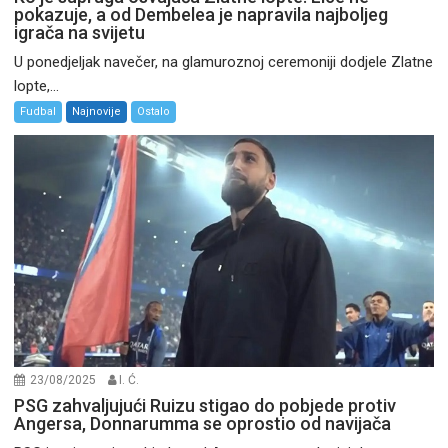
pokazuje, a od Dembelea je napravila najboljeg
igrača na svijetu
U ponedjeljak navečer, na glamuroznoj ceremoniji dodjele Zlatne
lopte,...
Fudbal
Najnovije
Ostalo
23/08/2025
I. Ć.
PSG zahvaljujući Ruizu stigao do pobjede protiv
Angersa, Donnarumma se oprostio od navijača