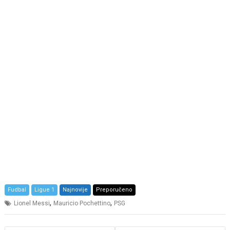
Fudbal
Ligue 1
Najnovije
Preporučeno
,
,
Lionel Messi
Mauricio Pochettino
PSG