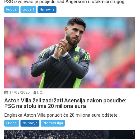
PSG izvojevao je pobjedu nad Angersom u utakmici drugog...
Fudbal
Ligue 1
Najnovije
14/08/2025
I. Ć.
Aston Villa želi zadržati Asensija nakon posudbe:
PSG na stolu ima 20 miliona eura
Engleska Aston Villa ponudit će 20 miliona eura odštete...
Fudbal
Najnovije
Premier liga