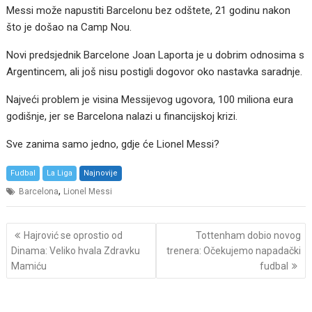
Messi može napustiti Barcelonu bez odštete, 21 godinu nakon
što je došao na Camp Nou.
Novi predsjednik Barcelone Joan Laporta je u dobrim odnosima s
Argentincem, ali još nisu postigli dogovor oko nastavka saradnje.
Najveći problem je visina Messijevog ugovora, 100 miliona eura
godišnje, jer se Barcelona nalazi u financijskoj krizi.
Sve zanima samo jedno, gdje će Lionel Messi?
Fudbal
La Liga
Najnovije
,
Barcelona
Lionel Messi
Post
Hajrović se oprostio od
Tottenham dobio novog
navigation
Dinama: Veliko hvala Zdravku
trenera: Očekujemo napadački
Mamiću
fudbal