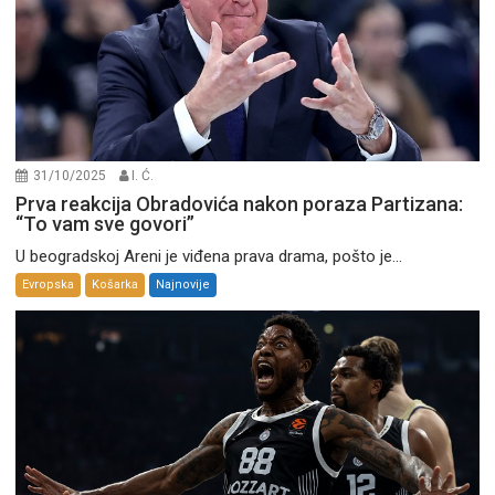
31/10/2025
I. Ć.
Prva reakcija Obradovića nakon poraza Partizana:
“To vam sve govori”
U beogradskoj Areni je viđena prava drama, pošto je...
Evropska
Košarka
Najnovije