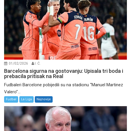
01/02/2026
I. Ć.
Barcelona sigurna na gostovanju: Upisala tri boda i
prebacila pritisak na Real
Fudbaleri Barcelone pobijedili su na stadionu “Manuel Martinez
Valero”...
Fudbal
La Liga
Najnovije