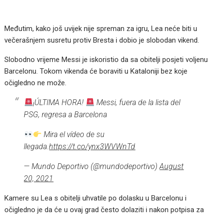
Međutim, kako još uvijek nije spreman za igru, Lea neće biti u
večerašnjem susretu protiv Bresta i dobio je slobodan vikend.
Slobodno vrijeme Messi je iskoristio da sa obitelji posjeti voljenu
Barcelonu. Tokom vikenda će boraviti u Kataloniji bez koje
očigledno ne može.
¡ÚLTIMA HORA!
Messi, fuera de la lista del
PSG, regresa a Barcelona
Mira el vídeo de su
llegada.
https://t.co/ynx3WVWnTd
— Mundo Deportivo (@mundodeportivo)
August
20, 2021
Kamere su Lea s obitelji uhvatile po dolasku u Barcelonu i
očigledno je da će u ovaj grad često dolaziti i nakon potpisa za