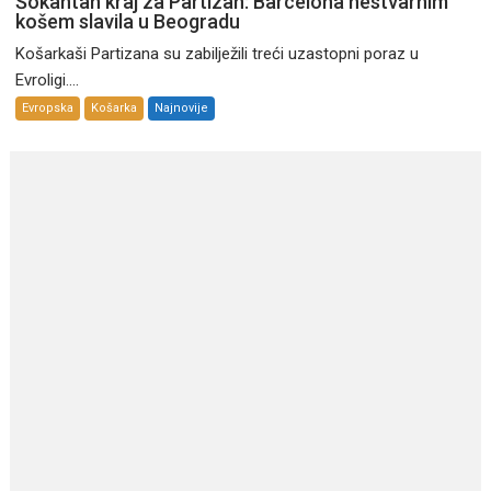
Šokantan kraj za Partizan: Barcelona nestvarnim
košem slavila u Beogradu
Košarkaši Partizana su zabilježili treći uzastopni poraz u
Evroligi....
Evropska
Košarka
Najnovije