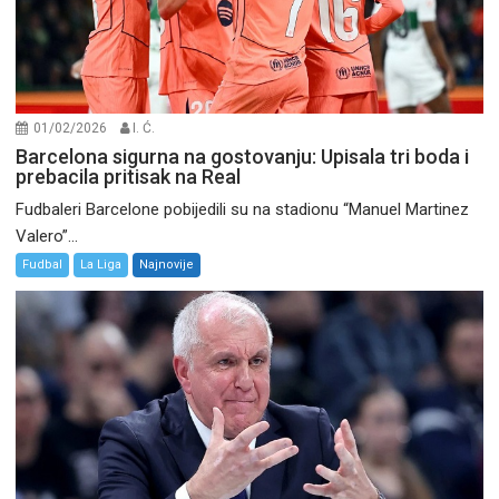
01/02/2026
I. Ć.
Barcelona sigurna na gostovanju: Upisala tri boda i
prebacila pritisak na Real
Fudbaleri Barcelone pobijedili su na stadionu “Manuel Martinez
Valero”...
Fudbal
La Liga
Najnovije