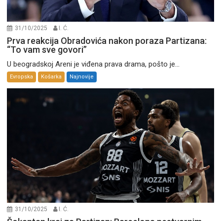
31/10/2025
I. Ć.
Prva reakcija Obradovića nakon poraza Partizana:
“To vam sve govori”
U beogradskoj Areni je viđena prava drama, pošto je...
Evropska
Košarka
Najnovije
31/10/2025
I. Ć.