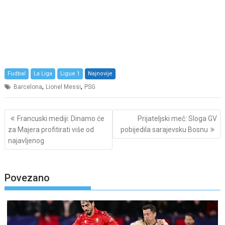
Fudbal
La Liga
Ligue 1
Najnovije
,
,
Barcelona
Lionel Messi
PSG
Post
Francuski mediji: Dinamo će
Prijateljski meč: Sloga GV
navigation
za Majera profitirati više od
pobijedila sarajevsku Bosnu
najavljenog
Povezano