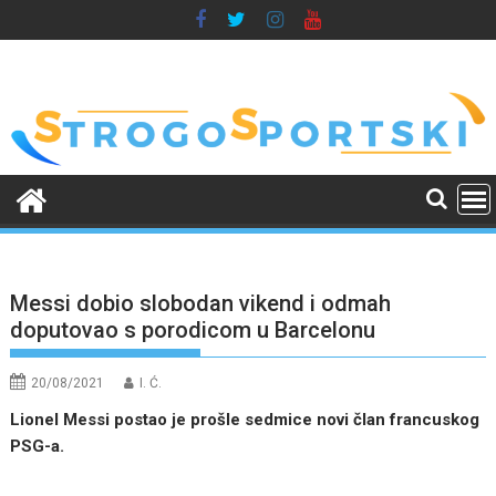
Skip
to
content
Messi dobio slobodan vikend i odmah
doputovao s porodicom u Barcelonu
20/08/2021
I. Ć.
Lionel Messi postao je prošle sedmice novi član francuskog
PSG-a.