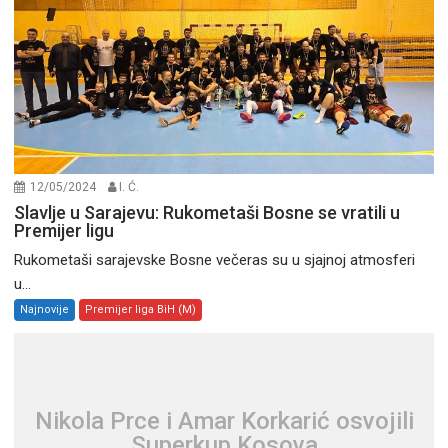
12/05/2024
I. Ć.
Slavlje u Sarajevu: Rukometaši Bosne se vratili u
Premijer ligu
Rukometaši sarajevske Bosne večeras su u sjajnoj atmosferi
u...
Najnovije
Premijer liga BiH (M)
Nikola Prce i Amar Korkarić osvojili
Superkup Kosova