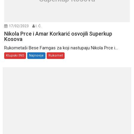
17/02/2023
I. Ć.
Nikola Prce i Amar Korkarić osvojili Superkup
Kosova
Rukometaši Bese Famgas za koji nastupaju Nikola Prce i...
Klupski INO
Najnovije
Rukomet