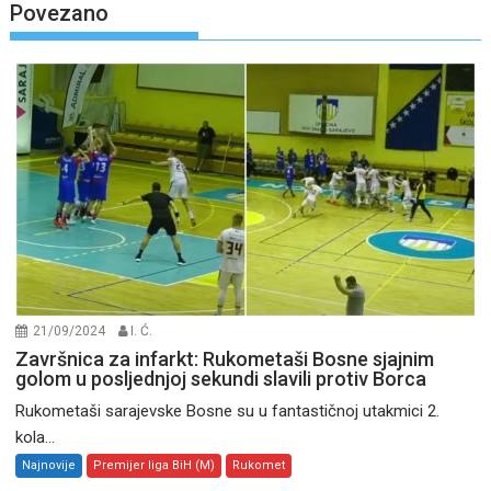
Povezano
21/09/2024
I. Ć.
Završnica za infarkt: Rukometaši Bosne sjajnim
golom u posljednjoj sekundi slavili protiv Borca
Rukometaši sarajevske Bosne su u fantastičnoj utakmici 2.
kola...
Najnovije
Premijer liga BiH (M)
Rukomet