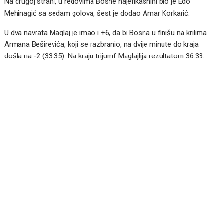
Na drugoj strani, u redovima Bosne najefikasnini bio je Edo
Mehinagić sa sedam golova, šest je dodao Amar Korkarić.
U dva navrata Maglaj je imao i +6, da bi Bosna u finišu na krilima
Armana Beširevića, koji se razbranio, na dvije minute do kraja
došla na -2 (33:35). Na kraju trijumf Maglajlija rezultatom 36:33.