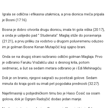
Igrala se odlična i efikasna utakmica, a prva dionica meča pripala
je Bosni (17:16).
Bosna je dobro otvorila drugu dionicu, imala tri gola viška (20:17),
a onda je uslijedio pad ” Studenata”. Maglaj stiže do poravnanja
(21:21), a prvu priliku za vodstvo u drugom poluvremenu oduzeo
im je golman Bosne Kenan Mutapčić koji sjajno brani.
Onda se na drugoj strani razbranio odlični golman Maglaja. Prvo
je odbranio Faruku Vražaliću ulaz s desnog krila, potom
sedmerac, a šut sa sedam metara odbranio je i Edi Mehinagiću.
Dok je on branio, njegovi saigrači su postizali golove. Sedam
minuta do kraja gosti su imali pet pogodaka prednosti (32:27).
Najefimasniji u pobjedničkom timu bio je Haso Ćosić sa osam
golova, dok je Ognjen Radojčić dodao jedan manje.