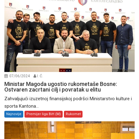
07/06/2024
I. Ć.
Ministar Magoda ugostio rukometaše Bosne:
Ostvaren zacrtani cilj i povratak u elitu
Zahvaljujući izuzetnoj finansijskoj podršci Ministarstvo kulture i
sporta Kantona...
Najnovije
Premijer liga BiH (M)
Rukomet