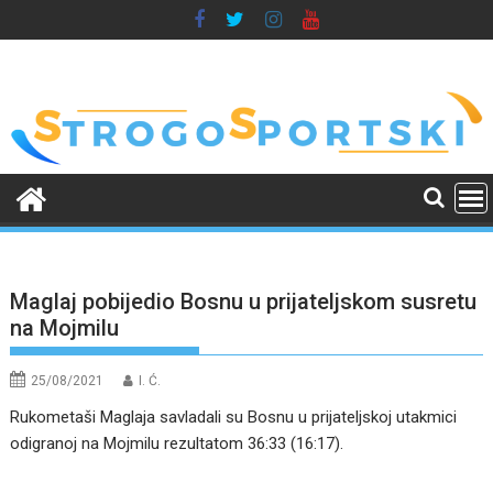
Skip
to
content
Maglaj pobijedio Bosnu u prijateljskom susretu
na Mojmilu
25/08/2021
I. Ć.
Rukometaši Maglaja savladali su Bosnu u prijateljskoj utakmici
odigranoj na Mojmilu rezultatom 36:33 (16:17).