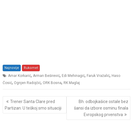
Najnovije
Rukomet
,
,
,
,
Amar Korkarić
Arman Beširević
Edi Mehinagić
Faruk Vražalić
Haso
,
,
,
Ćosić
Ognjen Radojčić
ORK Bosna
RK Maglaj
Post
Trener Santa Clare pred
Bh. odbojkašice ostale bez
navigation
Partizan: U teškoj smo situaciji
šansi da izbore osminu finala
Evropskog prvenstva