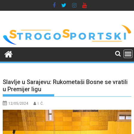
Skip
to
content
Slavlje u Sarajevu: Rukometaši Bosne se vratili
u Premijer ligu
12/05/2024
I. Ć.