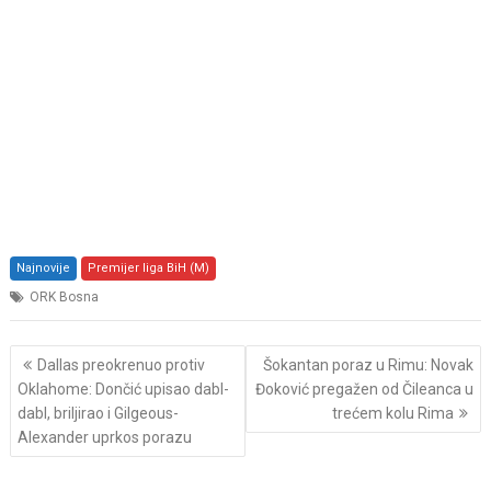
Najnovije
Premijer liga BiH (M)
ORK Bosna
Post
Dallas preokrenuo protiv
Šokantan poraz u Rimu: Novak
navigation
Oklahome: Dončić upisao dabl-
Đoković pregažen od Čileanca u
dabl, briljirao i Gilgeous-
trećem kolu Rima
Alexander uprkos porazu