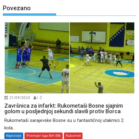
Povezano
21/09/2024
I. Ć.
Završnica za infarkt: Rukometaši Bosne sjajnim
golom u posljednjoj sekundi slavili protiv Borca
Rukometaši sarajevske Bosne su u fantastičnoj utakmici 2.
kola...
Najnovije
Premijer liga BiH (M)
Rukomet