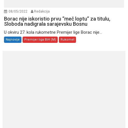
08/05/2022
Redakcija
Borac nije iskoristio prvu “meč loptu” za titulu,
Sloboda nadigrala sarajevsku Bosnu
U okviru 27. kola rukometne Premijer lige Borac nije...
Najnovije
Premijer liga BiH (M)
Rukomet