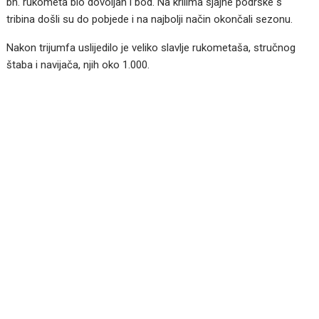
bh. rukometa bio dovoljan i bod. Na krilima sjajne podrške s
tribina došli su do pobjede i na najbolji način okončali sezonu.
Nakon trijumfa uslijedilo je veliko slavlje rukometaša, stručnog
štaba i navijača, njih oko 1.000.