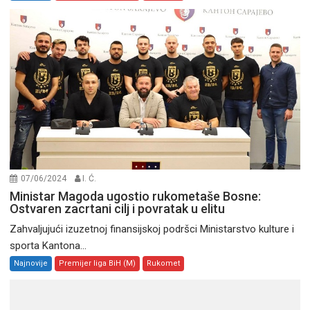
07/06/2024
I. Ć.
Ministar Magoda ugostio rukometaše Bosne:
Ostvaren zacrtani cilj i povratak u elitu
Zahvaljujući izuzetnoj finansijskoj podršci Ministarstvo kulture i
sporta Kantona...
Najnovije
Premijer liga BiH (M)
Rukomet