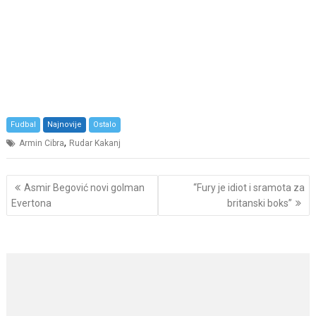
Fudbal
Najnovije
Ostalo
,
Armin Cibra
Rudar Kakanj
Post
Asmir Begović novi golman
“Fury je idiot i sramota za
navigation
Evertona
britanski boks”