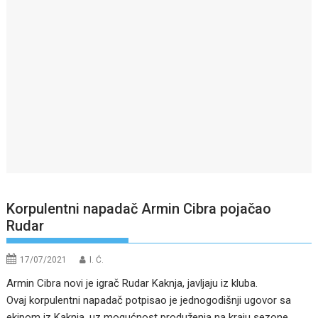
Korpulentni napadač Armin Cibra pojačao
Rudar
17/07/2021
I. Ć.
Armin Cibra novi je igrač Rudar Kaknja, javljaju iz kluba.
Ovaj korpulentni napadač potpisao je jednogodišnji ugovor sa
ekipom iz Kaknja, uz mogućnost produženja na kraju sezone.