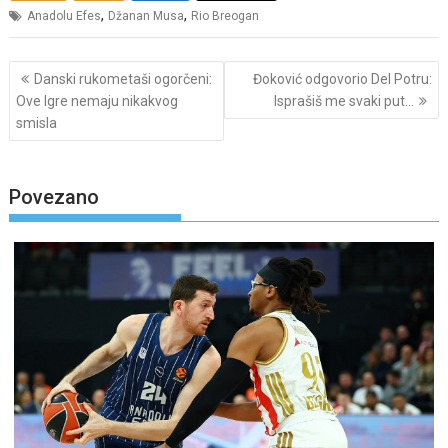
,
,
Anadolu Efes
Džanan Musa
Rio Breogan
Post
Danski rukometaši ogorčeni:
Đoković odgovorio Del Potru:
navigation
Ove Igre nemaju nikakvog
Isprašiš me svaki put…
smisla
Povezano