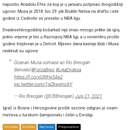
napustio Anadolu Efes za koji je u januaru potpisao dvogodišnji
ugovor. Musa je 2018. bio 29. pik Bruklin Netsa na draftu i iste
godine iz Cedevite se preselio u NBA ligu.
Dvadesetdvogodišnji košarkaš nije imao mnogo prilike da igra,
jedno vrijeme je bio u Razvojnoj NBA ligi, a u novembru prošle
godine trejdovan je u Detroit. Mjesec dana kasnije klub i Musa
raskinuli su ugovor.
Dzanan Musa súmase ao Río Breogán.
Benvido!
#ForzaBreo
#LigaEndesa
https://t.co/vORlHx5Ae2
pic.twitter.com/1gZkwqnoXY
— Río Breogán (@CBBreogan)
July 21, 2021
Igrač iz Bosne i Hercegovine prošle sezone odigrao je osam
mečeva u turskom šampionatu i četiri u Evroligi.
Evropska
Košarka
Najnovije
Preporučeno