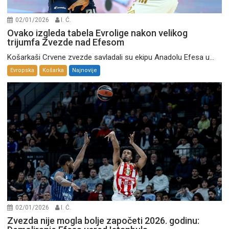
02/01/2026
I. Ć.
Ovako izgleda tabela Evrolige nakon velikog
trijumfa Zvezde nad Efesom
Košarkaši Crvene zvezde savladali su ekipu Anadolu Efesa u...
Evropska
Košarka
Najnovije
02/01/2026
I. Ć.
Zvezda nije mogla bolje započeti 2026. godinu: