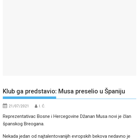
Klub ga predstavio: Musa preselio u Španiju
21/07/2021
I. Ć.
Reprezentativac Bosne i Hercegovine Džanan Musa novi je član
španskog Breogana.
Nekada jedan od najtalentovanijih evropskih bekova nedavno je