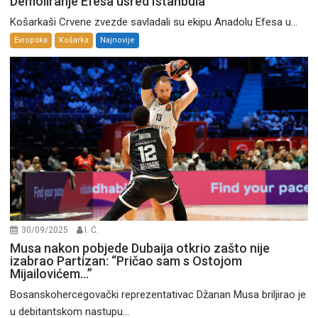
Demoliranje Efesa usred Istanbula
Košarkaši Crvene zvezde savladali su ekipu Anadolu Efesa u...
Evropska
Košarka
Najnovije
30/09/2025
I. Ć.
Musa nakon pobjede Dubaija otkrio zašto nije
izabrao Partizan: “Pričao sam s Ostojom
Mijailovićem…”
Bosanskohercegovački reprezentativac Džanan Musa briljirao je
u debitantskom nastupu...