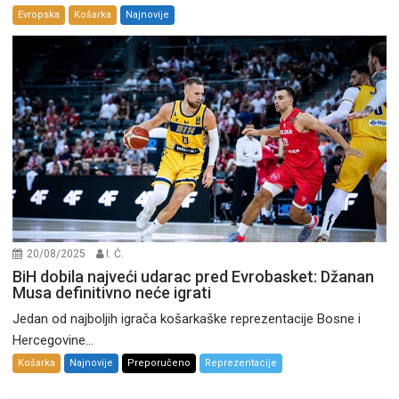
Evropska
Košarka
Najnovije
20/08/2025
I. Ć.
BiH dobila najveći udarac pred Evrobasket: Džanan
Musa definitivno neće igrati
Jedan od najboljih igrača košarkaške reprezentacije Bosne i
Hercegovine...
Košarka
Najnovije
Preporučeno
Reprezentacije