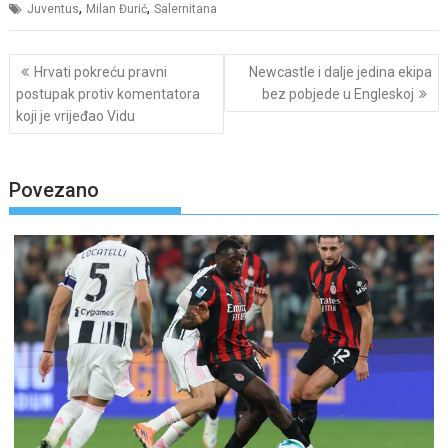
,
,
Juventus
Milan Đurić
Salernitana
Post
Hrvati pokreću pravni
Newcastle i dalje jedina ekipa
navigation
postupak protiv komentatora
bez pobjede u Engleskoj
koji je vrijeđao Vidu
Povezano