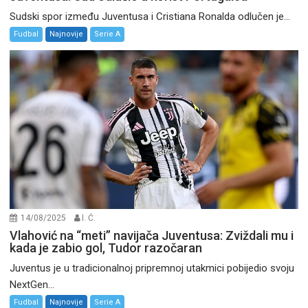
Sudski spor između Juventusa i Cristiana Ronalda odlučen je...
Fudbal
Najnovije
Serie A
14/08/2025
I. Ć.
Vlahović na “meti” navijača Juventusa: Zviždali mu i
kada je zabio gol, Tudor razočaran
Juventus je u tradicionalnoj pripremnoj utakmici pobijedio svoju
NextGen...
Fudbal
Najnovije
Serie A