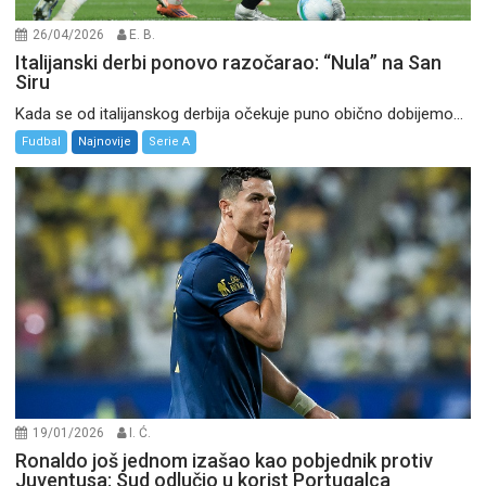
26/04/2026
E. B.
Italijanski derbi ponovo razočarao: “Nula” na San
Siru
Kada se od italijanskog derbija očekuje puno obično dobijemo...
Fudbal
Najnovije
Serie A
19/01/2026
I. Ć.
Ronaldo još jednom izašao kao pobjednik protiv
Juventusa: Sud odlučio u korist Portugalca