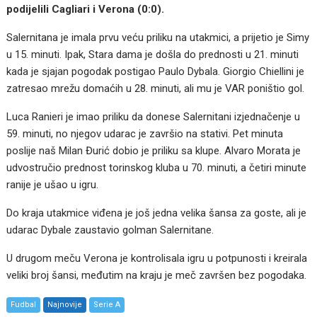
podijelili Cagliari i Verona (0:0).
Salernitana je imala prvu veću priliku na utakmici, a prijetio je Simy
u 15. minuti. Ipak, Stara dama je došla do prednosti u 21. minuti
kada je sjajan pogodak postigao Paulo Dybala. Giorgio Chiellini je
zatresao mrežu domaćih u 28. minuti, ali mu je VAR poništio gol.
Luca Ranieri je imao priliku da donese Salernitani izjednačenje u
59. minuti, no njegov udarac je završio na stativi. Pet minuta
poslije naš Milan Đurić dobio je priliku sa klupe. Alvaro Morata je
udvostručio prednost torinskog kluba u 70. minuti, a četiri minute
ranije je ušao u igru.
Do kraja utakmice viđena je još jedna velika šansa za goste, ali je
udarac Dybale zaustavio golman Salernitane.
U drugom meču Verona je kontrolisala igru u potpunosti i kreirala
veliki broj šansi, međutim na kraju je meč završen bez pogodaka.
Fudbal
Najnovije
Serie A