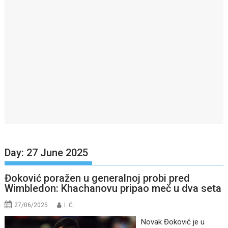
Day:
27 June 2025
Đoković poražen u generalnoj probi pred
Wimbledon: Khachanovu pripao meč u dva seta
27/06/2025
I. Ć.
Novak Đoković je u