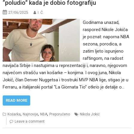
“poludio” kada je dobio fotografiju
27/06/2025
I. Ć.
Godinama unazad,
raspored Nikole Jokića
je poznat: naporna NBA
sezona, porodica, a
zatim ljeto ispunjeno
raftingom, na radost
navijača Srbije i nastupima u reprezentaciji i, naravno, njegovom
najvećom strašću van košarke – konjima. I ovog juna, Nikola
Jokić, član Denver Nuggetsa i trostruki MVP NBA lige, stigao je u
Ferraru, a italijanski portal “La Giornata Tio” otkrio je detalje o…
READ MORE
,
,
,
Košarka
Najnovije
NBA
Preporučeno
Nikola Jokić
Leave a comment