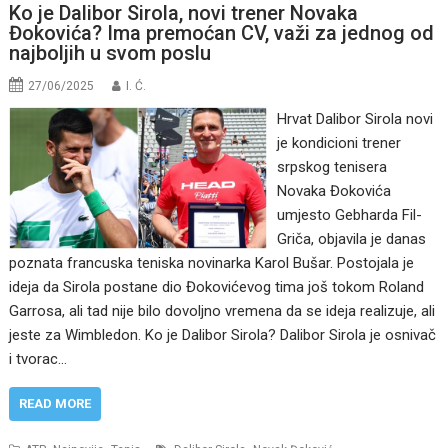
Ko je Dalibor Sirola, novi trener Novaka
Đokovića? Ima premoćan CV, važi za jednog od
najboljih u svom poslu
27/06/2025
I. Ć.
Hrvat Dalibor Sirola novi
je kondicioni trener
srpskog tenisera
Novaka Đokovića
umjesto Gebharda Fil-
Griča, objavila je danas
poznata francuska teniska novinarka Karol Bušar. Postojala je
ideja da Sirola postane dio Đokovićevog tima još tokom Roland
Garrosa, ali tad nije bilo dovoljno vremena da se ideja realizuje, ali
jeste za Wimbledon. Ko je Dalibor Sirola? Dalibor Sirola je osnivač
i tvorac…
READ MORE