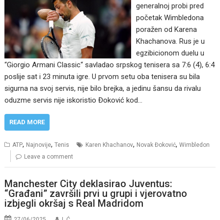
generalnoj probi pred
početak Wimbledona
poražen od Karena
Khachanova. Rus je u
egzibicionom duelu u
“Giorgio Armani Classic“ savladao srpskog tenisera sa 7:6 (4), 6:4
poslije sat i 23 minuta igre. U prvom setu oba tenisera su bila
sigurna na svoj servis, nije bilo brejka, a jedinu šansu da rivalu
oduzme servis nije iskoristio Đoković kod…
READ MORE
,
,
,
,
ATP
Najnovije
Tenis
Karen Khachanov
Novak Đoković
Wimbledon
Leave a comment
Manchester City deklasirao Juventus:
“Građani” završili prvi u grupi i vjerovatno
izbjegli okršaj s Real Madridom
27/06/2025
I. Ć.