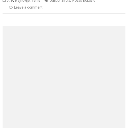
,
,
,
ATP
Najnovije
Tenis
Dalibor Sirola
Novak Đoković
Leave a comment