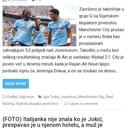
Završeno je takmičnje u
grupi G na Svjetskom
klupskom prvenstvu.
Manchester City prošao
je u osminu finala kao
prvoplasirani
zahvaljujući 5:2 pobjedi nad Juventusom. Također, u meču bez
velikog rezultatskog značaja Al Ain je savladao Wydad 2:1. City je
poveo već u devetoj minuti, kada je Rayan Ait-Nouri lijepo
podvalio loptu za Jeremyja Dokua, a on se izvukao na desnu…
READ MORE
,
,
,
,
Fudbal
Najnovije
Igor Tudor
Juventus
Manchester City
Real
,
Madrid
Svjetsko klupsko prvenstvo
Leave a comment
(FOTO) Italijanka nije znala ko je Jokić,
prespavao je u njenom hotelu, a muž je