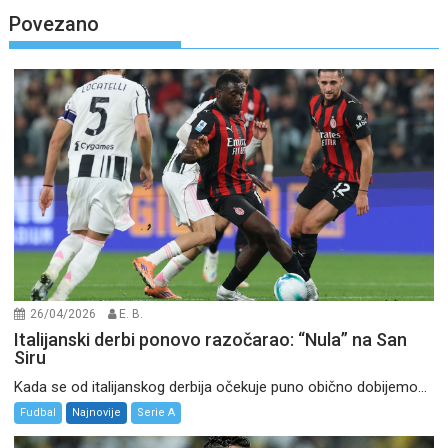
Povezano
26/04/2026
E. B.
Italijanski derbi ponovo razočarao: “Nula” na San
Siru
Kada se od italijanskog derbija očekuje puno obično dobijemo...
Fudbal
Najnovije
Serie A