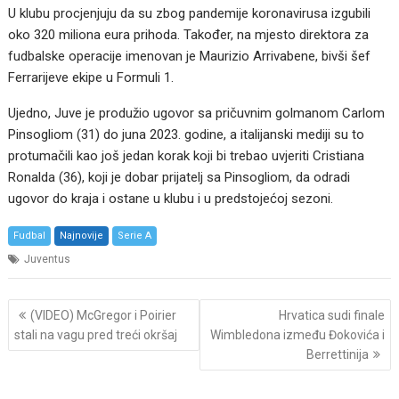
U klubu procjenjuju da su zbog pandemije koronavirusa izgubili
oko 320 miliona eura prihoda. Također, na mjesto direktora za
fudbalske operacije imenovan je Maurizio Arrivabene, bivši šef
Ferrarijeve ekipe u Formuli 1.
Ujedno, Juve je produžio ugovor sa pričuvnim golmanom Carlom
Pinsogliom (31) do juna 2023. godine, a italijanski mediji su to
protumačili kao još jedan korak koji bi trebao uvjeriti Cristiana
Ronalda (36), koji je dobar prijatelj sa Pinsogliom, da odradi
ugovor do kraja i ostane u klubu i u predstojećoj sezoni.
Fudbal
Najnovije
Serie A
Juventus
Post
(VIDEO) McGregor i Poirier
Hrvatica sudi finale
navigation
stali na vagu pred treći okršaj
Wimbledona između Đokovića i
Berrettinija