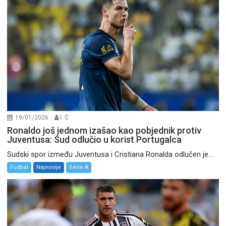
19/01/2026
I. Ć.
Ronaldo još jednom izašao kao pobjednik protiv
Juventusa: Sud odlučio u korist Portugalca
Sudski spor između Juventusa i Cristiana Ronalda odlučen je...
Fudbal
Najnovije
Serie A