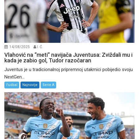
14/08/2025
I. Ć.
Vlahović na “meti” navijača Juventusa: Zviždali mu i
kada je zabio gol, Tudor razočaran
Juventus je u tradicionalnoj pripremnoj utakmici pobijedio svoju
NextGen...
Fudbal
Najnovije
Serie A