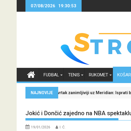
Skip
07/08/2026
19:30:54
to
content
FUDBAL
TENIS
RUKOMET
KOŠA
 neizvijesnost oko svoje budućnosti
vropski četvrtak zanimljiviji uz Meridian: Isprati borbu za grupnu fa
NAJNOVIJE
Dinamo uv
Jokić i Dončić zajedno na NBA spektakl
19/01/2026
I. Ć.