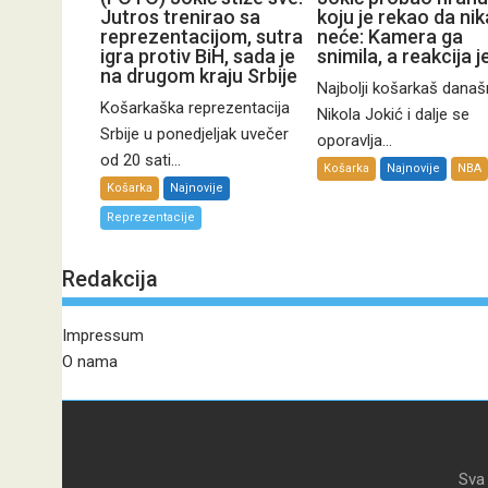
Jutros trenirao sa
koju je rekao da ni
reprezentacijom, sutra
neće: Kamera ga
igra protiv BiH, sada je
snimila, a reakcija je
na drugom kraju Srbije
Najbolji košarkaš današ
Košarkaška reprezentacija
Nikola Jokić i dalje se
Srbije u ponedjeljak uvečer
oporavlja...
od 20 sati...
Košarka
Najnovije
NBA
Košarka
Najnovije
Reprezentacije
Redakcija
Impressum
O nama
Sva