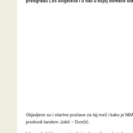
predgrađu Los Angelesa i u hali u kojoj domaće uta
Objavljene su i startne postave za taj meč i kako je 
predvodi tandem Jokić – Dončić.