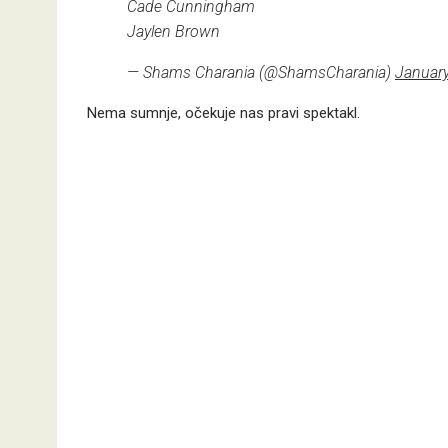
Cade Cunningham
Jaylen Brown
— Shams Charania (@ShamsCharania)
January
Nema sumnje, očekuje nas pravi spektakl.