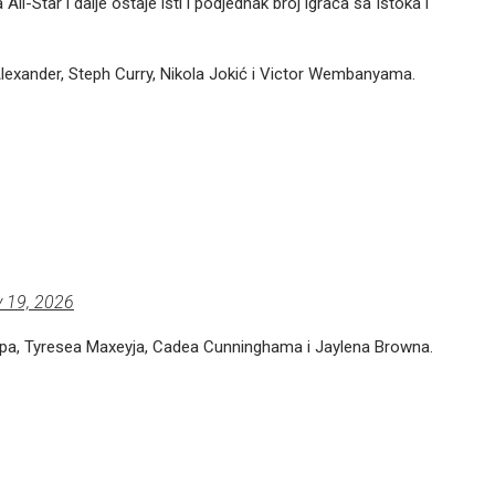
ll-Star i dalje ostaje isti i podjednak broj igrača sa Istoka i
lexander, Steph Curry, Nikola Jokić i Victor Wembanyama.
 19, 2026
mpa, Tyresea Maxeyja, Cadea Cunninghama i Jaylena Browna.