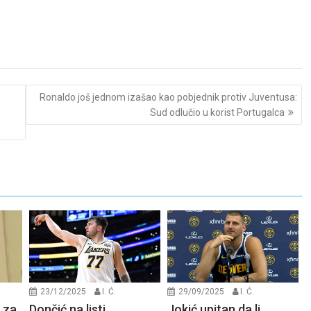
Ronaldo još jednom izašao kao pobjednik protiv Juventusa:
Sud odlučio u korist Portugalca
23/12/2025
I. Ć.
29/09/2025
I. Ć.
 za
Dončić na listi
Jokić upitan da li