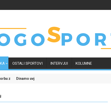
RKA
OSTALI SPORTOVI
INTERVJUI
KOLUMNE
zu uz najveće kvote
jerljivom pobjedom savladao Kaunu Žalgiris i učvrstio šanse za kval
Liga šampiona uz
u