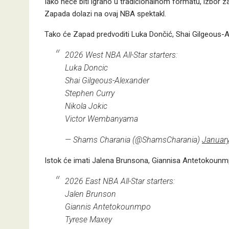
Iako neće biti igrano u tradicionalnom formatu, izbor za A
Zapada dolazi na ovaj NBA spektakl.
Tako će Zapad predvoditi Luka Dončić, Shai Gilgeous-A
2026 West NBA All-Star starters:
Luka Doncic
Shai Gilgeous-Alexander
Stephen Curry
Nikola Jokic
Victor Wembanyama
— Shams Charania (@ShamsCharania)
January
Istok će imati Jalena Brunsona, Giannisa Antetokoun
2026 East NBA All-Star starters:
Jalen Brunson
Giannis Antetokounmpo
Tyrese Maxey