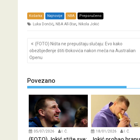
Košarka
Najnovije
NBA
Preporučeno
,
,
Luka Dončić
NBA All-Star
Nikola Jokić
Post
(FOTO) Ništa ne prepuštaju slučaju: Evo kako
navigation
obezbjeđenje štiti Đokovića nakon meča na Australian
Openu
Povezano
05/07/2026
I. Ć.
18/01/2026
I. Ć.
(FOTO) Jokić stiže sve:
Jokić probao hranu