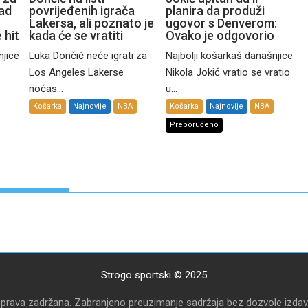
kad
povrijeđenih igrača
planira da produži
Lakersa, ali poznato je
ugovor s Denverom:
 hit
kada će se vratiti
Ovako je odgovorio
njice
Luka Dončić neće igrati za
Najbolji košarkaš današnjice
Los Angeles Lakerse
Nikola Jokić vratio se vratio
noćas...
u...
Košarka
Najnovije
NBA
Košarka
Najnovije
NBA
Preporučeno
Strogo sportski © 2025
 prava zadržana. Zabranjeno preuzimanje sadržaja bez dozvole izdav