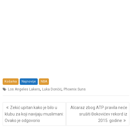
Košarka
Najnovije
NBA
,
,
Los Angeles Lakers
Luka Dončić
Phoenix Suns
Post
Zekić upitan kako je bilo u
Alcaraz zbog ATP pravila neće
navigation
klubu za koji navijaju muslimani:
srušiti Đokovićev rekord iz
Ovako je odgovorio
2015. godine