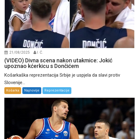
21/08/2025
I. Ć.
(VIDEO) Divna scena nakon utakmice: Jokić
upoznao kćerkicu s Dončićem
Košarkaška reprezentacija Srbije je uspjela da slavi protiv
Slovenije...
Košarka
Najnovije
Reprezentacije