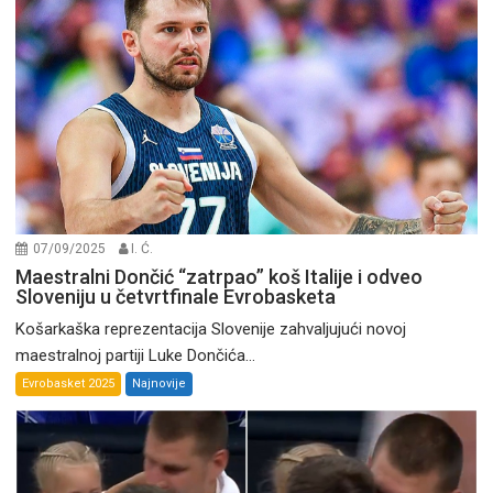
07/09/2025
I. Ć.
Maestralni Dončić “zatrpao” koš Italije i odveo
Sloveniju u četvrtfinale Evrobasketa
Košarkaška reprezentacija Slovenije zahvaljujući novoj
maestralnoj partiji Luke Dončića...
Evrobasket 2025
Najnovije