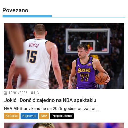
Povezano
19/01/2026
I. Ć.
Jokić i Dončić zajedno na NBA spektaklu
NBA All-Star vikend će se 2026. godine održati od...
Košarka
Najnovije
NBA
Preporučeno