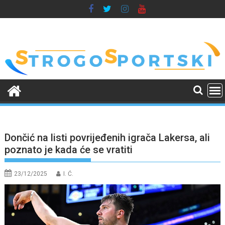
Skip
to
content
Dončić na listi povrijeđenih igrača Lakersa, ali
poznato je kada će se vratiti
23/12/2025
I. Ć.