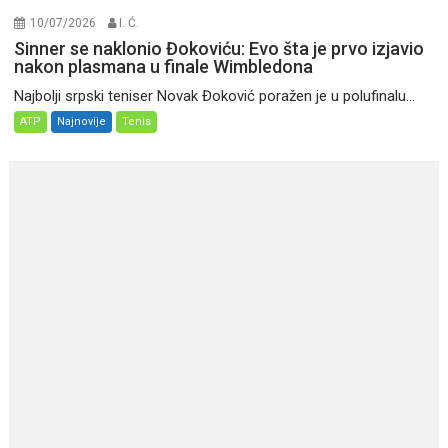
10/07/2026
I. Ć.
Sinner se naklonio Đokoviću: Evo šta je prvo izjavio
nakon plasmana u finale Wimbledona
Najbolji srpski teniser Novak Đoković poražen je u polufinalu...
ATP
Najnovije
Tenis