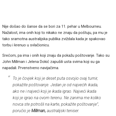
Nije došao do šanse da se bori za 11. pehar u Melbourneu.
Nažalost, ima onih koji to nikako ne znaju da poštuju, pa mu je
tako sramotna australijska publika zviždala kada je spakovao
torbu i krenuo u svlačionicu.
Srećom, pa ima i onih koji znaju da pokažu poštovanje. Tako su
John Millman i Jelena Dokić zapušili usta svima koji su ga
napadali. Prvenstveno navijačima.
To je čovjek koji je deset puta osvojio ovaj turnir,
pokažite poštovanje. Jedan je od najvećih ikada,
ako ne i najveći koji je ikada igrao. Najveći ikada
koji je igrao na ovom terenu. Ne zanima me koliko
novca ste potrošli na karte, pokažite poštovanje”,
poručio je
Millman,
australijski teniser.