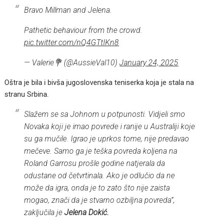
Bravo Millman and Jelena.
Pathetic behaviour from the crowd.
pic.twitter.com/nQ4GTtIKn8
— Valerie💐 (@AussieVal10)
January 24, 2025
Oštra je bila i bivša jugoslovenska teniserka koja je stala na
stranu Srbina.
Slažem se sa Johnom u potpunosti. Vidjeli smo
Novaka koji je imao povrede i ranije u Australiji koje
su ga mučile. Igrao je uprkos tome, nije predavao
mečeve. Samo ga je teška povreda koljena na
Roland Garrosu prošle godine natjerala da
odustane od četvrtinala. Ako je odlučio da ne
može da igra, onda je to zato što nije zaista
mogao, znači da je stvarno ozbiljna povreda”,
zaključila je
Jelena Dokić.