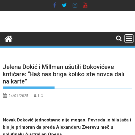
Skip
to
content
Jelena Dokić i Millman ušutili Đokovićeve
kritičare: “Baš nas briga koliko ste novca dali
na karte”
24/01/2025
I. Ć.
Novak Đoković jednostavno nije mogao. Povreda je bila jača i
bio je primoran da preda Alexanderu Zverevu meč u
polufinalu Australian Opena.