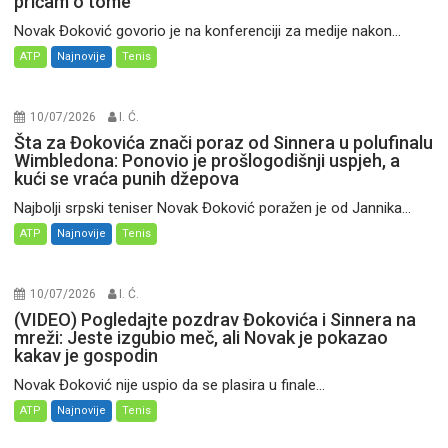
pričam o tome”
Novak Đoković govorio je na konferenciji za medije nakon...
ATP
Najnovije
Tenis
10/07/2026
I. Ć.
Šta za Đokovića znači poraz od Sinnera u polufinalu
Wimbledona: Ponovio je prošlogodišnji uspjeh, a
kući se vraća punih džepova
Najbolji srpski teniser Novak Đoković poražen je od Jannika...
ATP
Najnovije
Tenis
10/07/2026
I. Ć.
(VIDEO) Pogledajte pozdrav Đokovića i Sinnera na
mreži: Jeste izgubio meč, ali Novak je pokazao
kakav je gospodin
Novak Đoković nije uspio da se plasira u finale...
ATP
Najnovije
Tenis