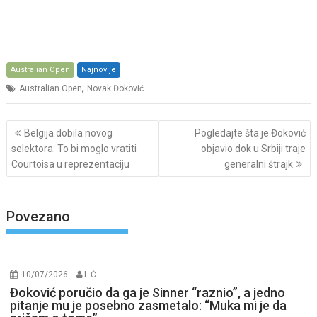
Australian Open
Najnovije
,
Australian Open
Novak Đoković
Post
Belgija dobila novog
Pogledajte šta je Đoković
navigation
selektora: To bi moglo vratiti
objavio dok u Srbiji traje
Courtoisa u reprezentaciju
generalni štrajk
Povezano
10/07/2026
I. Ć.
Đoković poručio da ga je Sinner “raznio”, a jedno
pitanje mu je posebno zasmetalo: “Muka mi je da