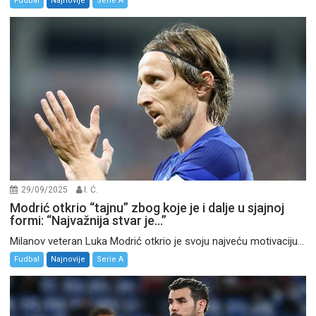
Fudbal
Najnovije
Serie A
29/09/2025
I. Ć.
Modrić otkrio “tajnu” zbog koje je i dalje u sjajnoj
formi: “Najvažnija stvar je…”
Milanov veteran Luka Modrić otkrio je svoju najveću motivaciju...
Fudbal
Najnovije
Serie A