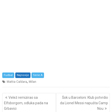
Fudbal
Najnovije
Serie A
,
Mattia Caldara
Milan
Post
Velež remizirao sa
Šok u Barceloni: Klub potvrdio
navigation
Elfsborgom, odluka pada na
da Lionel Messi napušta Camp
Grbavici
Nou