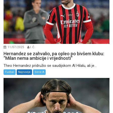
11/07/2025
I. Ć.
Hernandez se zahvalio, pa opleo po bivšem klubu:
“Milan nema ambicije i vrijednosti”
Theo Hernandez pridružio se saudijskom Al Hilalu, ali je...
Fudbal
Najnovije
Serie A