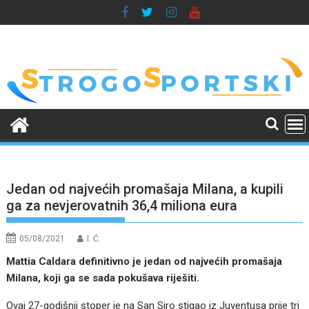
Skip
to
content
Jedan od najvećih promašaja Milana, a kupili
ga za nevjerovatnih 36,4 miliona eura
05/08/2021
I. Ć.
Mattia Caldara definitivno je jedan od najvećih promašaja
Milana, koji ga se sada pokušava riješiti.
Ovaj 27-godišnji stoper je na San Siro stigao iz Juventusa prije tri