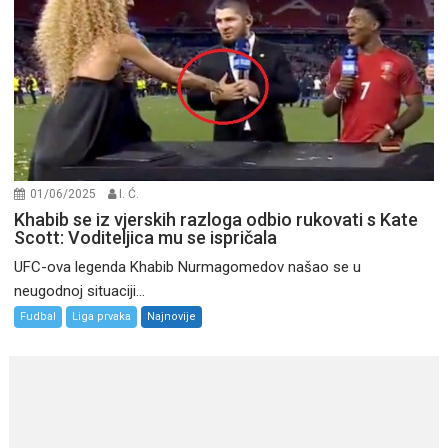
01/06/2025
I. Ć.
Khabib se iz vjerskih razloga odbio rukovati s Kate
Scott: Voditeljica mu se ispričala
UFC-ova legenda Khabib Nurmagomedov našao se u
neugodnoj situaciji...
Fudbal
Liga prvaka
Najnovije