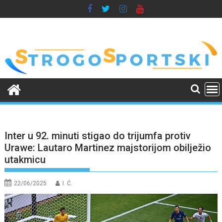
Skip
to
content
Inter u 92. minuti stigao do trijumfa protiv
Urawe: Lautaro Martinez majstorijom obilježio
utakmicu
22/06/2025
I. Ć.