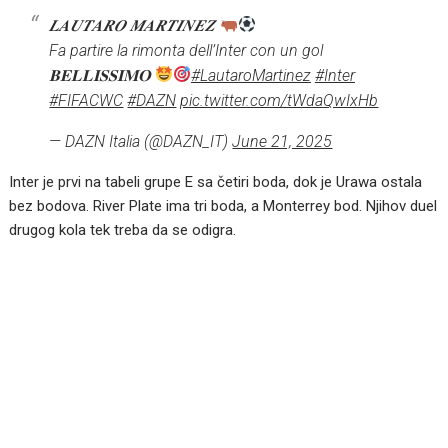
𝑳𝑨𝑼𝑻𝑨𝑹𝑶 𝑴𝑨𝑹𝑻𝑰𝑵𝑬𝒁
Fa partire la rimonta dell’Inter con un gol
𝐁𝐄𝐋𝐋𝐈𝐒𝐒𝐈𝐌𝐎
#LautaroMartinez
#Inter
#FIFACWC
#DAZN
pic.twitter.com/tWdaQwIxHb
— DAZN Italia (@DAZN_IT)
June 21, 2025
Inter je prvi na tabeli grupe E sa četiri boda, dok je Urawa ostala
bez bodova. River Plate ima tri boda, a Monterrey bod. Njihov duel
drugog kola tek treba da se odigra.