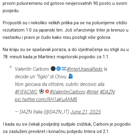
prvom poluvremenu od gotovo nevjerovatnih 90 posto u svom
posjedu.
Propustili su i nekoliko velikih prilika pa se na poluvrijeme otišlo
rezultatom 1:0 za japanski tim. Još ofanzivnije Inter je krenuo u
nastavku i pravo je čudo kako nisu postigli više golova.
Na kraju su se spašavali poraza, a do izjednačenja su stigli su u
78. minuti kada je Martinez majstorski pogodio za 1:1.
Valentín Carboni
#InterUrawaReds
la
decide un “figlio” di Chivu
Non giocava da ottobre, subito decisivo alla
#FIFACWC
#ValentinCarboni
#Inter
#DAZN
pic.twitter.com/RH1aKuAhM8
— DAZN Italia (@DAZN_IT)
June 21, 2025
I kada su svi čekali posljednji sudijski zvižduk, Carboni je pogodio
za zasluženi preokret i konačnu pobjedu Intera od 2:1.