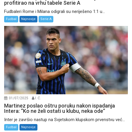
profitirao na vrhu tabele Serie A
Fudbaleri Rome i Milana odigrali su neriješeno 1:1 u...
Fudbal
Najnovije
Serie A
01/07/2025
I. Ć.
Martinez poslao oštru poruku nakon ispadanja
Intera: “Ko ne želi ostati u klubu, neka ode”
Inter je završio nastup na Svjetskom klupskom prvenstvu već...
Fudbal
Najnovije