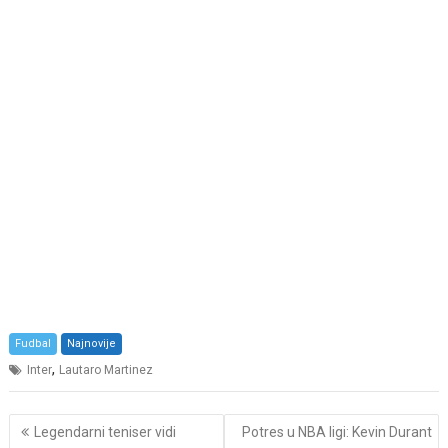
Fudbal
Najnovije
,
Inter
Lautaro Martinez
Post
Legendarni teniser vidi
Potres u NBA ligi: Kevin Durant