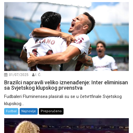
01/07/2025
I. Ć.
Brazilci napravili veliko iznenađenje: Inter eliminisan
sa Svjetskog klupskog prvenstva
Fudbaleri Fluminensea plasirali su se u četvrtfinale Svjetskog
klupskog...
Fudbal
Najnovije
Preporučeno