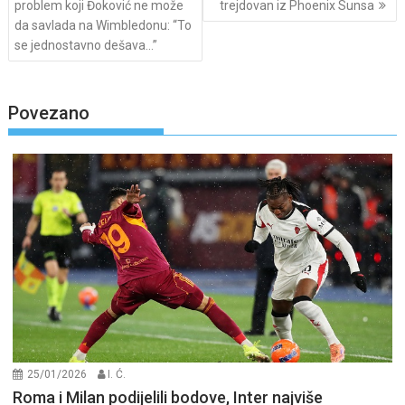
navigation
problem koji Đoković ne može
trejdovan iz Phoenix Sunsa
da savlada na Wimbledonu: “To
se jednostavno dešava…”
Povezano
25/01/2026
I. Ć.
Roma i Milan podijelili bodove, Inter najviše