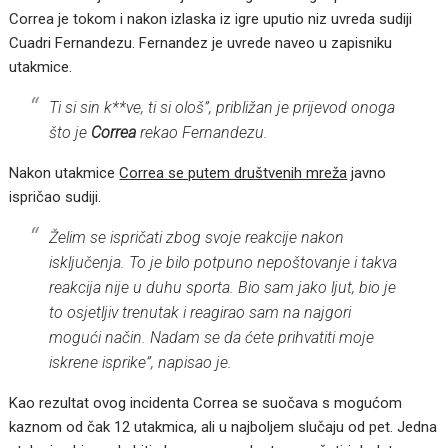
Correa je tokom i nakon izlaska iz igre uputio niz uvreda sudiji
Cuadri Fernandezu. Fernandez je uvrede naveo u zapisniku
utakmice.
Ti si sin k**ve, ti si ološ”, približan je prijevod onoga
što je
Correa
rekao Fernandezu.
Nakon utakmice
Correa se putem društvenih mreža
javno
ispričao sudiji.
Želim se ispričati zbog svoje reakcije nakon
isključenja. To je bilo potpuno nepoštovanje i takva
reakcija nije u duhu sporta. Bio sam jako ljut, bio je
to osjetljiv trenutak i reagirao sam na najgori
mogući način. Nadam se da ćete prihvatiti moje
iskrene isprike”, napisao je.
Kao rezultat ovog incidenta Correa se suočava s mogućom
kaznom od čak 12 utakmica, ali u najboljem slučaju od pet. Jedna