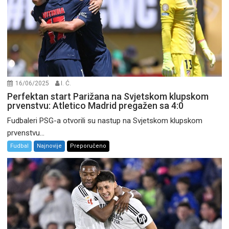
16/06/2025
I. Ć.
Perfektan start Parižana na Svjetskom klupskom
prvenstvu: Atletico Madrid pregažen sa 4:0
Fudbaleri PSG-a otvorili su nastup na Svjetskom klupskom
prvenstvu...
Fudbal
Najnovije
Preporučeno