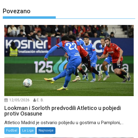
Povezano
12/05/2026
E. B.
Lookman i Sorloth predvodili Atletico u pobjedi
protiv Osasune
Atletico Madrid je ostvario pobjedu u gostima u Pamploni,...
Fudbal
La Liga
Najnovije