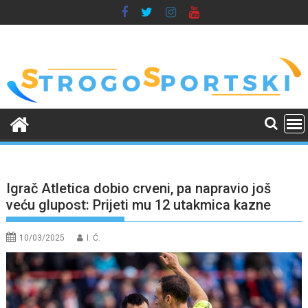
Skip
to
content
Igrač Atletica dobio crveni, pa napravio još
veću glupost: Prijeti mu 12 utakmica kazne
10/03/2025
I. Ć.