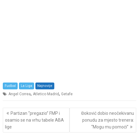
Fudbal
La Liga
Najnovije
,
,
Angel Correa
Atletico Madrid
Getafe
Post
Partizan “pregazio” FMP i
Đoković dobio neočekivanu
navigation
osamio se na vrhu tabele ABA
ponudu za mjesto trenera:
lige
“Mogu mu pomoći”