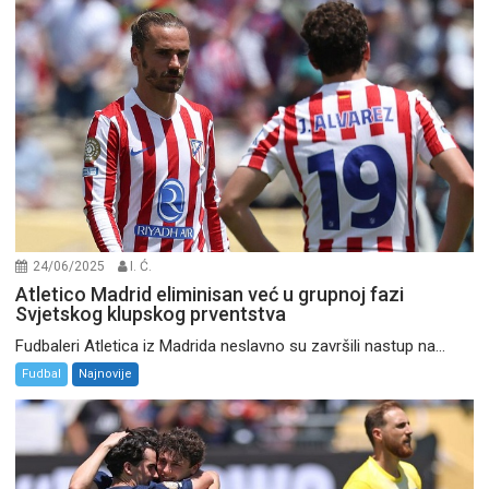
24/06/2025
I. Ć.
Atletico Madrid eliminisan već u grupnoj fazi
Svjetskog klupskog prventstva
Fudbaleri Atletica iz Madrida neslavno su završili nastup na...
Fudbal
Najnovije