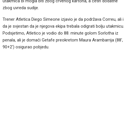
utakmica bi mogla biti zbog crvenog kartona, a četiri dodatne
zbog uvreda sudije.
Trener Atletica Diego Simeone izjavio je da podržava Correu, ali i
da je svjestan da je njegova ekipa trebala odigrati bolju utakmicu.
Podsjetimo, Atletico je vodio do 88. minute golom Sorlotha iz
penala, ali je domaći Getafe preokretom Maura Arambarrija (88′,
90+2′) osigurao pobjedu.