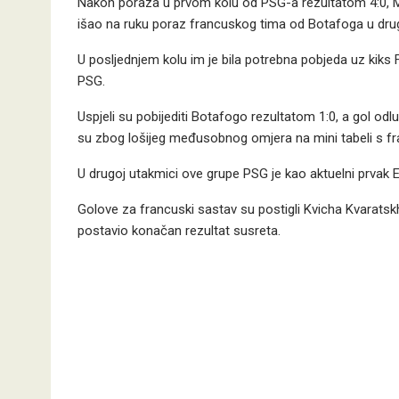
Nakon poraza u prvom kolu od PSG-a rezultatom 4:0, Madr
išao na ruku poraz francuskog tima od Botafoga u dru
U posljednjem kolu im je bila potrebna pobjeda uz kiks Fr
PSG.
Uspjeli su pobijediti Botafogo rezultatom 1:0, a gol odl
su zbog lošijeg međusobnog omjera na mini tabeli s fr
U drugoj utakmici ove grupe PSG je kao aktuelni prvak Ev
Golove za francuski sastav su postigli Kvicha Kvaratskhe
postavio konačan rezultat susreta.