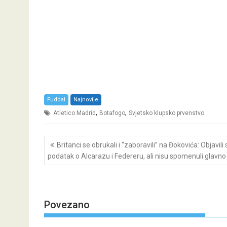
Fudbal
Najnovije
,
,
Atletico Madrid
Botafogo
Svjetsko klupsko prvenstvo
Post
Britanci se obrukali i “zaboravili” na Đokovića: Objavili 
navigation
podatak o Alcarazu i Federeru, ali nisu spomenuli glavno
Povezano