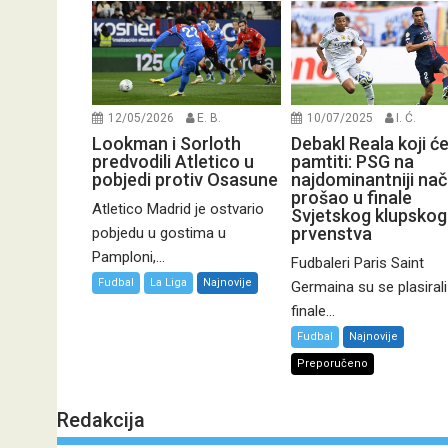
12/05/2026
E. B.
10/07/2025
I. Ć.
Lookman i Sorloth
Debakl Reala koji ć
predvodili Atletico u
pamtiti: PSG na
pobjedi protiv Osasune
najdominantniji nač
prošao u finale
Atletico Madrid je ostvario
Svjetskog klupskog
prvenstva
pobjedu u gostima u
Pamploni,...
Fudbaleri Paris Saint
Fudbal
La Liga
Najnovije
Germaina su se plasirali
finale...
Fudbal
Najnovije
Preporučeno
Redakcija