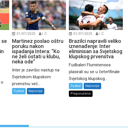
01/07/2025
I. Ć.
01/07/2025
I. Ć.
e se
Martinez poslao oštru
Brazilci napravili veliko
poruku nakon
iznenađenje: Inter
in
ispadanja Intera: “Ko
eliminisan sa Svjetskog
ne želi ostati u klubu,
klupskog prvenstva
neka ode”
Fudbaleri Fluminensea
Inter je završio nastup na
plasirali su se u četvrtfinale
Svjetskom klupskom
Svjetskog klupskog...
 u
prvenstvu već...
Fudbal
Najnovije
Fudbal
Najnovije
Preporučeno