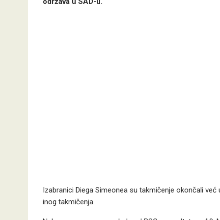
održava u SAD-u.
Izabranici Diega Simeonea su takmičenje okončali već u
inog takmičenja.