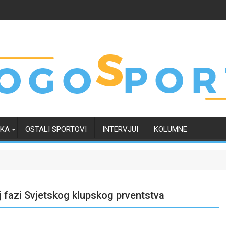
RKA
OSTALI SPORTOVI
INTERVJUI
KOLUMNE
j fazi Svjetskog klupskog prventstva