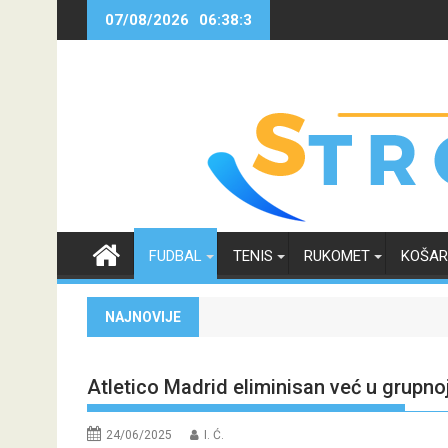
Skip
07/08/2026
06:38:3
to
content
FUDBAL
TENIS
RUKOMET
KOŠA
NAJNOVIJE
Atletico Madrid eliminisan već u grupno
24/06/2025
I. Ć.