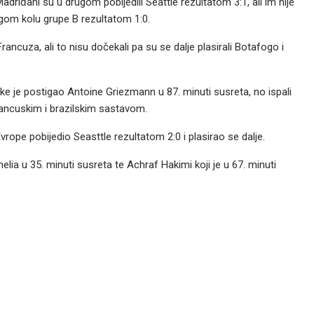
iđani su u drugom pobijedili Seattle rezultatom 3:1, ali im nije
gom kolu grupe B rezultatom 1:0.
ancuza, ali to nisu dočekali pa su se dalje plasirali Botafogo i
uke je postigao Antoine Griezmann u 87. minuti susreta, no ispali
ancuskim i brazilskim sastavom.
rope pobijedio Seasttle rezultatom 2:0 i plasirao se dalje.
lia u 35. minuti susreta te Achraf Hakimi koji je u 67. minuti