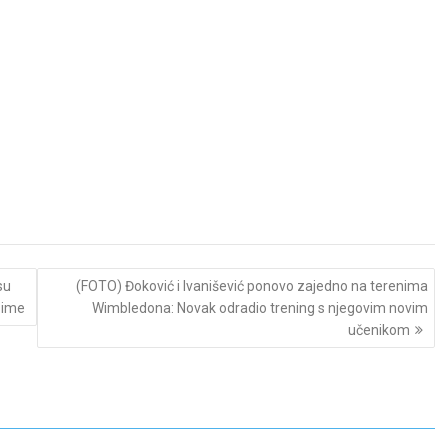
su
(FOTO) Đoković i Ivanišević ponovo zajedno na terenima
 ime
Wimbledona: Novak odradio trening s njegovim novim
učenikom