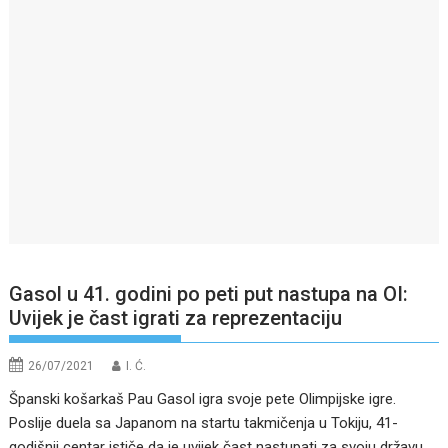
Gasol u 41. godini po peti put nastupa na OI:
Uvijek je čast igrati za reprezentaciju
26/07/2021
I. Ć.
Španski košarkaš Pau Gasol igra svoje pete Olimpijske igre.
Poslije duela sa Japanom na startu takmičenja u Tokiju, 41-
godišnji centar ističe da je uvijek čast nastupati za svoju državu.