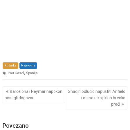
Košarka
Najnovije
,
Pau Gasol
Španija
Post
Barcelona i Neymar napokon
Shaqiri odlučio napustiti Anfield
navigation
postigli dogovor
i otkrio u koji klub bi volio
preći
Povezano