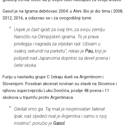
Gasol je na Igrama debitovao 2004. u Atini. Bio je dio tima i 2008,
2012, 2016, a odazvao se i za ovogodišnji turnir.
Uvijek je čast igrati za ovaj tim, za svoju zemlju.
Naročito na Olimpijskim igrama. To je prava
privilegija i nagrada za vrijedan rad. Uživam u
svakoj sekundi na parketu”, rekao je
Pau,
koji je
pobjedi nad Japancima doprinio sa devet poena i
četiri skoka.
Furiju u nastavku grupe C čekaju dueli sa Argentinom i
Slovenijom. Poseban akcenat novinari su stavili na Slovence i
njihovu superzvijezdu Luku Dončića, poslije 48 poena i 11
skokova u trijumfu protiv Argentinaca.
Gledali smo ga. Taj mali je nevjerovatan talenat.
Ipak, naš sljedeći rival je Argentina i samo o njoj
mislimo”, poručio je
Gasol.