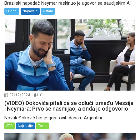
Brazilski napadač Neymar raskinuo je ugovor sa saudijskim Al...
Fudbal
Najnovije
Ostalo
07/12/2024
I. Ć.
(VIDEO) Đokovića pitali da se odluči između Messija
i Neymara: Prvo se nasmijao, a onda je odgovorio
Novak Đoković bio je gost ovih dana u Argentini...
ATP
Najnovije
Tenis