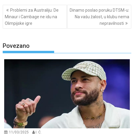
Post
Problemi za Australiju: De
Dinamo poslao poruku DTSM-u:
navigation
Minaur i Cambage ne idu na
Na vašu žalost, u klubu nema
Olimpijske igre
nepravilnosti
Povezano
11/03/2025
I. Ć.