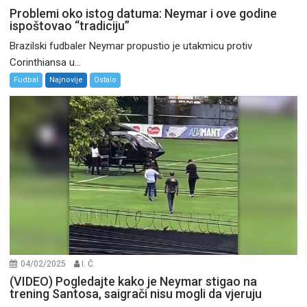
Problemi oko istog datuma: Neymar i ove godine
ispoštovao “tradiciju”
Brazilski fudbaler Neymar propustio je utakmicu protiv
Corinthiansa u...
Fudbal
Najnovije
Ostalo
04/02/2025
I. Ć.
(VIDEO) Pogledajte kako je Neymar stigao na
trening Santosa, saigrači nisu mogli da vjeruju