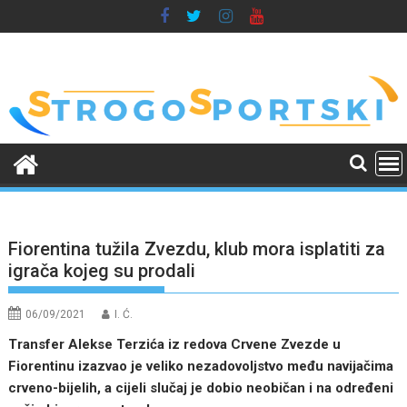
Skip
to
content
Fiorentina tužila Zvezdu, klub mora isplatiti za
igrača kojeg su prodali
06/09/2021
I. Ć.
Transfer Alekse Terzića iz redova Crvene Zvezde u
Fiorentinu izazvao je veliko nezadovoljstvo među navijačima
crveno-bijelih, a cijeli slučaj je dobio neobičan i na određeni