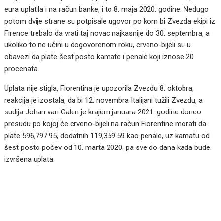
eura uplatila i na račun banke, i to 8. maja 2020. godine. Nedugo
potom dvije strane su potpisale ugovor po kom bi Zvezda ekipi iz
Firence trebalo da vrati taj novac najkasnije do 30. septembra, a
ukoliko to ne učini u dogovorenom roku, crveno-bijeli su u
obavezi da plate šest posto kamate i penale koji iznose 20
procenata.
Uplata nije stigla, Fiorentina je upozorila Zvezdu 8. oktobra,
reakcija je izostala, da bi 12. novembra Italijani tužili Zvezdu, a
sudija Johan van Galen je krajem januara 2021. godine doneo
presudu po kojoj će crveno-bijeli na račun Fiorentine morati da
plate 596,797.95, dodatnih 119,359.59 kao penale, uz kamatu od
šest posto počev od 10. marta 2020. pa sve do dana kada bude
izvršena uplata.