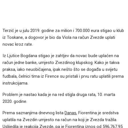
Terzić je u julu 2019. godine za milion i 700.000 eura stigao u klub
iz Toskane, a dogovor je bio da Viola na račun Zvezde uplati
novac kroz rate.
Iz Ljutice Bogdana stigao je zahtjev da novac bude uplaćen na
račun jedne banke, umjesto Zvezdinog klupskog. Kako je takva
praksa, iako neuobičajena, ipak nešto što se događa u svijetu
fudbala, čelnici tima iz Firence su pristali i prvu ratu uplatili prema
instrukcijama.
Problem je nastao kada je na red stigla druga rata, 10. marta
2020. godine.
Prema saznanjima dnevnog lista
Danas
, Fiorentina je sredstva
uplatila na Zvezdin umjesto na račun na koji je Zvezda tražila.
Uslijedila je reakcija Zvezde, pa je Fiorentina iznos od 596,767.95