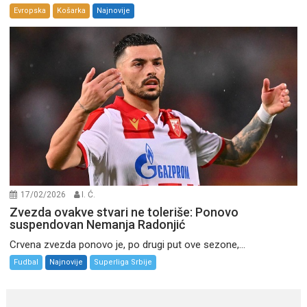
Evropska
Košarka
Najnovije
17/02/2026
I. Ć.
Zvezda ovakve stvari ne toleriše: Ponovo
suspendovan Nemanja Radonjić
Crvena zvezda ponovo je, po drugi put ove sezone,...
Fudbal
Najnovije
Superliga Srbije