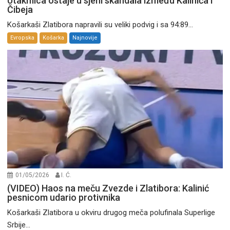
Utakmica ostaje u sjeni skandala između Kalinića i
Čibeja
Košarkaši Zlatibora napravili su veliki podvig i sa 94:89...
Evropska
Košarka
Najnovije
01/05/2026
I. Ć.
(VIDEO) Haos na meču Zvezde i Zlatibora: Kalinić
pesnicom udario protivnika
Košarkaši Zlatibora u okviru drugog meča polufinala Superlige
Srbije...