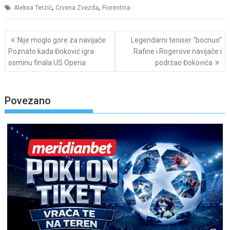
,
,
Aleksa Terzić
Crvena Zvezda
Fiorentina
Post
Nije moglo gore za navijače:
Legendarni teniser “bocnuo”
navigation
Poznato kada Đoković igra
Rafine i Rogerove navijače i
osminu finala US Opena
podržao Đokovića
Povezano