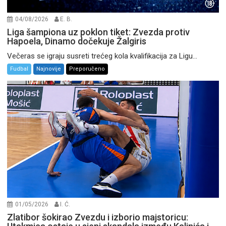
04/08/2026
E. B.
Liga šampiona uz poklon tiket: Zvezda protiv
Hapoela, Dinamo dočekuje Žalgiris
Večeras se igraju susreti trećeg kola kvalifikacija za Ligu...
Fudbal
Najnovije
Preporučeno
01/05/2026
I. Ć.
Zlatibor šokirao Zvezdu i izborio majstoricu: