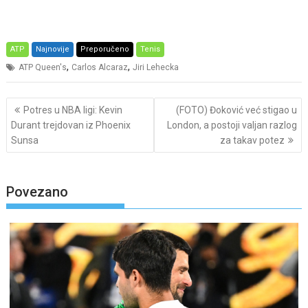
ATP
Najnovije
Preporučeno
Tenis
,
,
ATP Queen's
Carlos Alcaraz
Jiri Lehecka
Post
Potres u NBA ligi: Kevin
(FOTO) Đoković već stigao u
navigation
Durant trejdovan iz Phoenix
London, a postoji valjan razlog
Sunsa
za takav potez
Povezano