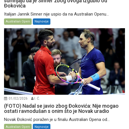
sumnjaju da je Sinner zbog ovoga izgubio od
Đokovića
Italijan Jannik Sinner nije uspio da na Australian Openu...
Australian Open
Najnovije
01/02/2026
I. Ć.
(FOTO) Nadal se javio zbog Đokovića: Nije mogao
ostati ravnodušan s onim što je Novak uradio
Novak Đoković poražen je u finalu Australian Opena od...
Australian Open
Najnovije