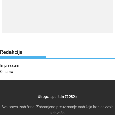
Redakcija
Impressum
O nama
Strogo sportski © 2025
Sva prava zadržana. Zabranjeno preuzimanje sadržaja bez dozvole
izdavača.