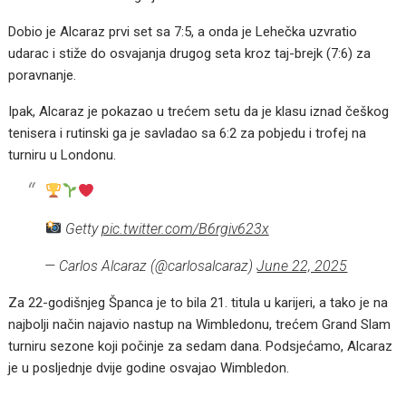
Dobio je Alcaraz prvi set sa 7:5, a onda je Lehečka uzvratio
udarac i stiže do osvajanja drugog seta kroz taj-brejk (7:6) za
poravnanje.
Ipak, Alcaraz je pokazao u trećem setu da je klasu iznad češkog
tenisera i rutinski ga je savladao sa 6:2 za pobjedu i trofej na
turniru u Londonu.
Getty
pic.twitter.com/B6rgiv623x
— Carlos Alcaraz (@carlosalcaraz)
June 22, 2025
Za 22-godišnjeg Španca je to bila 21. titula u karijeri, a tako je na
najbolji način najavio nastup na Wimbledonu, trećem Grand Slam
turniru sezone koji počinje za sedam dana. Podsjećamo, Alcaraz
je u posljednje dvije godine osvajao Wimbledon.