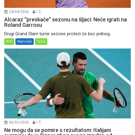
24/04/2026
I. Ć.
Alcaraz “preskače” sezonu na šljaci: Neće igrati na
Roland Garrosu
Drugi Grand Slam turnir sezone proteći će bez jednog...
ATP
Najnovije
Tenis
06/02/2026
I. Ć.
Ne mogu da se pomire s rezultatom: Italijani