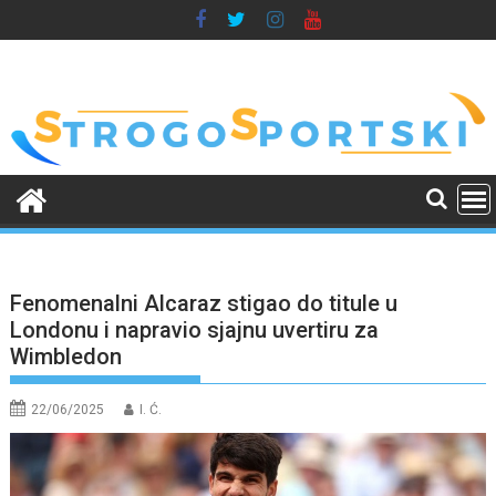
Skip
to
content
Fenomenalni Alcaraz stigao do titule u
Londonu i napravio sjajnu uvertiru za
Wimbledon
22/06/2025
I. Ć.