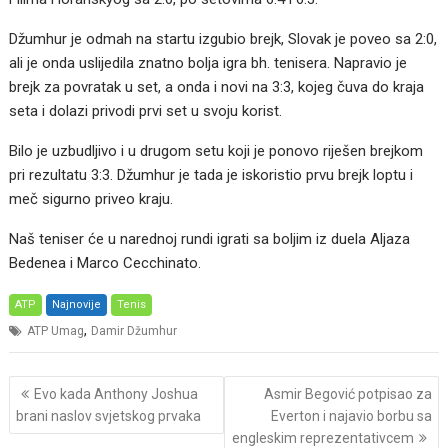
Džumhur je odmah na startu izgubio brejk, Slovak je poveo sa 2:0,
ali je onda uslijedila znatno bolja igra bh. tenisera. Napravio je
brejk za povratak u set, a onda i novi na 3:3, kojeg čuva do kraja
seta i dolazi privodi prvi set u svoju korist.
Bilo je uzbudljivo i u drugom setu koji je ponovo riješen brejkom
pri rezultatu 3:3. Džumhur je tada je iskoristio prvu brejk loptu i
meč sigurno priveo kraju.
Naš teniser će u narednoj rundi igrati sa boljim iz duela Aljaza
Bedenea i Marco Cecchinato.
ATP
Najnovije
Tenis
,
ATP Umag
Damir Džumhur
Post
Evo kada Anthony Joshua
Asmir Begović potpisao za
navigation
brani naslov svjetskog prvaka
Everton i najavio borbu sa
engleskim reprezentativcem