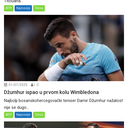
Titouana...
ATP
Najnovije
Tenis
01/07/2025
I. Ć.
Džumhur ispao u prvom kolu Wimbledona
Najbolji bosanskohercegovački teniser Damir Džumhur nažalost
nije se dugo...
ATP
Najnovije
Tenis