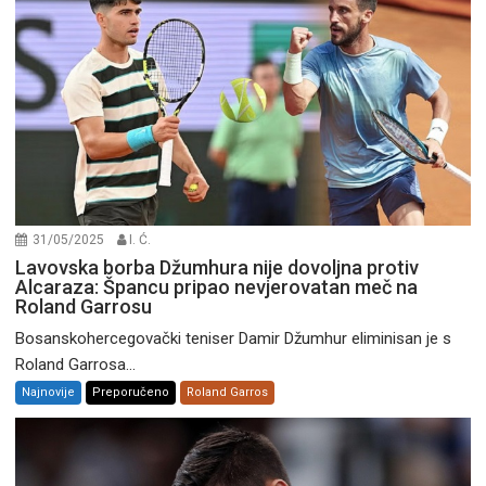
31/05/2025
I. Ć.
Lavovska borba Džumhura nije dovoljna protiv
Alcaraza: Špancu pripao nevjerovatan meč na
Roland Garrosu
Bosanskohercegovački teniser Damir Džumhur eliminisan je s
Roland Garrosa...
Najnovije
Preporučeno
Roland Garros