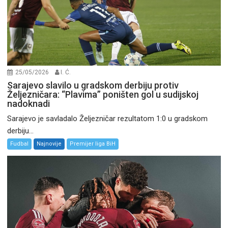
25/05/2026
I. Ć.
Sarajevo slavilo u gradskom derbiju protiv
Željezničara: “Plavima” poništen gol u sudijskoj
nadoknadi
Sarajevo je savladalo Željezničar rezultatom 1:0 u gradskom
derbiju...
Fudbal
Najnovije
Premijer liga BiH