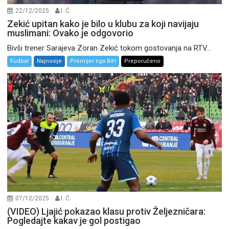
22/12/2025
I. Ć.
Zekić upitan kako je bilo u klubu za koji navijaju
muslimani: Ovako je odgovorio
Bivši trener Sarajeva Zoran Zekić tokom gostovanja na RTV...
Fudbal
Najnovije
Premijer liga BiH
Preporučeno
07/12/2025
I. Ć.
(VIDEO) Ljajić pokazao klasu protiv Željezničara:
Pogledajte kakav je gol postigao