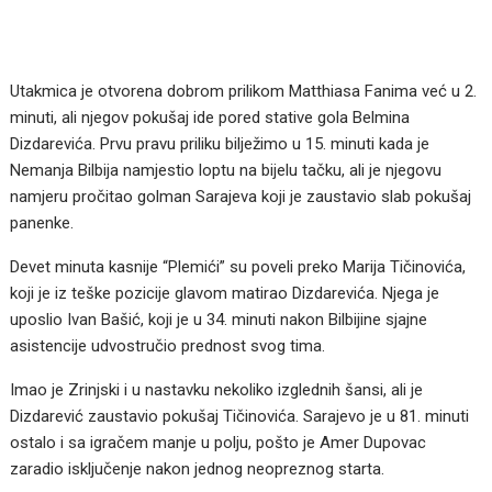
Utakmica je otvorena dobrom prilikom Matthiasa Fanima već u 2.
minuti, ali njegov pokušaj ide pored stative gola Belmina
Dizdarevića. Prvu pravu priliku bilježimo u 15. minuti kada je
Nemanja Bilbija namjestio loptu na bijelu tačku, ali je njegovu
namjeru pročitao golman Sarajeva koji je zaustavio slab pokušaj
panenke.
Devet minuta kasnije “Plemići” su poveli preko Marija Tičinovića,
koji je iz teške pozicije glavom matirao Dizdarevića. Njega je
uposlio Ivan Bašić, koji je u 34. minuti nakon Bilbijine sjajne
asistencije udvostručio prednost svog tima.
Imao je Zrinjski i u nastavku nekoliko izglednih šansi, ali je
Dizdarević zaustavio pokušaj Tičinovića. Sarajevo je u 81. minuti
ostalo i sa igračem manje u polju, pošto je Amer Dupovac
zaradio isključenje nakon jednog neopreznog starta.