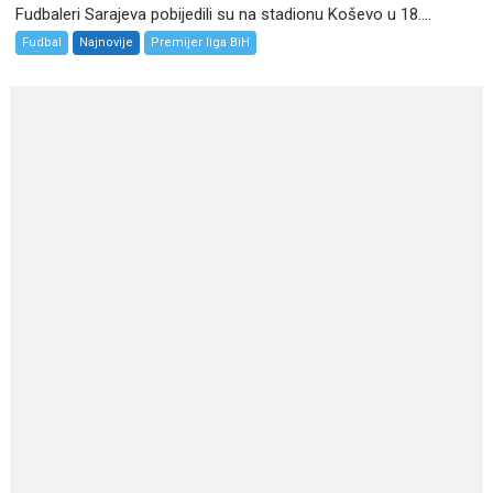
Fudbaleri Sarajeva pobijedili su na stadionu Koševo u 18....
Fudbal
Najnovije
Premijer liga BiH