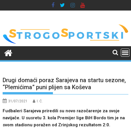
Skip
to
content
Drugi domaći poraz Sarajeva na startu sezone,
“Plemićima” puni plijen sa Koševa
31/07/2021
I. Ć.
Fudbaleri Sarajeva priredili su novo razočarenje za svoje
navijače. U susretu 3. kola Premijer lige BiH Bordo tim je na
svom stadionu poražen od Zrinjskog rezultatom 2:0.