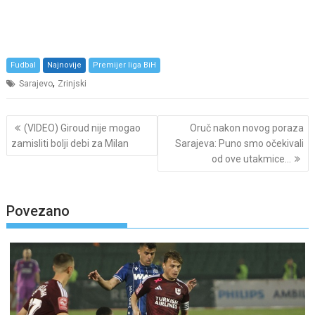
Fudbal
Najnovije
Premijer liga BiH
,
Sarajevo
Zrinjski
Post
(VIDEO) Giroud nije mogao
Oruč nakon novog poraza
navigation
zamisliti bolji debi za Milan
Sarajeva: Puno smo očekivali
od ove utakmice…
Povezano