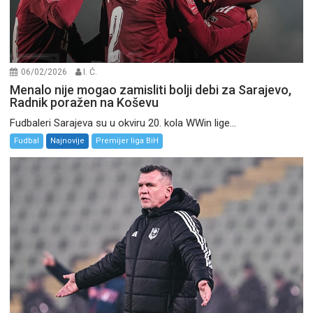
06/02/2026
I. Ć.
Menalo nije mogao zamisliti bolji debi za Sarajevo,
Radnik poražen na Koševu
Fudbaleri Sarajeva su u okviru 20. kola WWin lige...
Fudbal
Najnovije
Premijer liga BiH