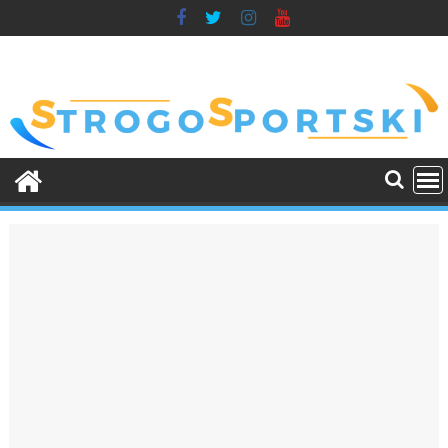
Skip
to
content