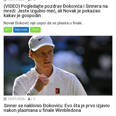
(VIDEO) Pogledajte pozdrav Đokovića i Sinnera na
mreži: Jeste izgubio meč, ali Novak je pokazao
kakav je gospodin
Novak Đoković nije uspio da se plasira u finale...
ATP
Najnovije
Tenis
10/07/2026
I. Ć.
Sinner se naklonio Đokoviću: Evo šta je prvo izjavio
nakon plasmana u finale Wimbledona