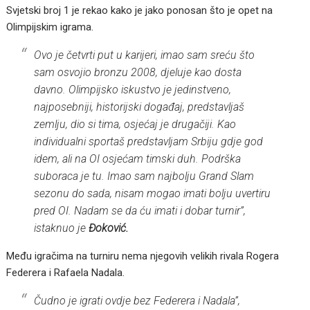
Svjetski broj 1 je rekao kako je jako ponosan što je opet na
Olimpijskim igrama.
Ovo je četvrti put u karijeri, imao sam sreću što
sam osvojio bronzu 2008, djeluje kao dosta
davno. Olimpijsko iskustvo je jedinstveno,
najposebniji, historijski događaj, predstavljaš
zemlju, dio si tima, osjećaj je drugačiji. Kao
individualni sportaš predstavljam Srbiju gdje god
idem, ali na OI osjećam timski duh. Podrška
suboraca je tu. Imao sam najbolju Grand Slam
sezonu do sada, nisam mogao imati bolju uvertiru
pred OI. Nadam se da ću imati i dobar turnir”,
istaknuo je
Đoković.
Među igračima na turniru nema njegovih velikih rivala Rogera
Federera i Rafaela Nadala.
Čudno je igrati ovdje bez Federera i Nadala”,