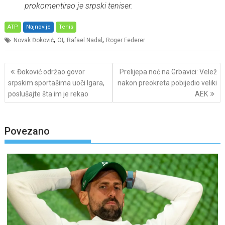
prokomentirao je srpski teniser.
ATP
Najnovije
Tenis
,
,
,
Novak Đoković
OI
Rafael Nadal
Roger Federer
Post
Đoković održao govor
Prelijepa noć na Grbavici: Velež
navigation
srpskim sportašima uoči Igara,
nakon preokreta pobijedio veliki
poslušajte šta im je rekao
AEK
Povezano