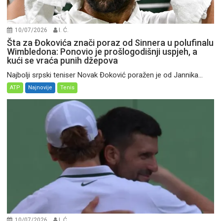
10/07/2026
I. Ć.
Šta za Đokovića znači poraz od Sinnera u polufinalu
Wimbledona: Ponovio je prošlogodišnji uspjeh, a
kući se vraća punih džepova
Najbolji srpski teniser Novak Đoković poražen je od Jannika...
ATP
Najnovije
Tenis
10/07/2026
I. Ć.