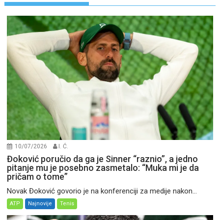
10/07/2026
I. Ć.
Đoković poručio da ga je Sinner “raznio”, a jedno
pitanje mu je posebno zasmetalo: “Muka mi je da
pričam o tome”
Novak Đoković govorio je na konferenciji za medije nakon...
ATP
Najnovije
Tenis