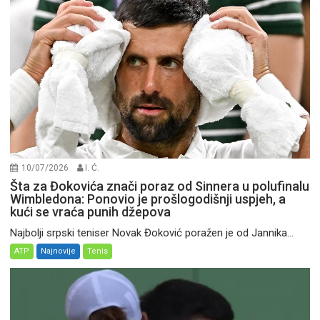
10/07/2026
I. Ć.
Šta za Đokovića znači poraz od Sinnera u polufinalu
Wimbledona: Ponovio je prošlogodišnji uspjeh, a
kući se vraća punih džepova
Najbolji srpski teniser Novak Đoković poražen je od Jannika...
ATP
Najnovije
Tenis