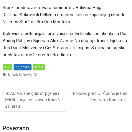
Srpski predstavnik otvara turnir protiv Bolivijca Huga
Delliena. Đoković ili Dellien u drugome kolu čekaju boljeg između
Nijemca Sturffa i Brazilca Monteira.
Đokovićevi potencijalni protivnici u četvrtfinalu i polufinalu su Rus
Andrej Rubljov i Nijemac Alex Zverev. Na drugoj strani ždrijeba su
Rus Daniil Medvedev i Grk Stefanos Tsitsipas. S njima se srpski
predstavnik može sresti tek u finalu.
ATP
Najnovije
Tenis
,
Novak Đoković
OI
Post
As: Varane gubi strpljenje i
Đoković pred OI: Čudno je bez
navigation
želi što prije realizovati transfer
Federera i Nadala
u United
Povezano