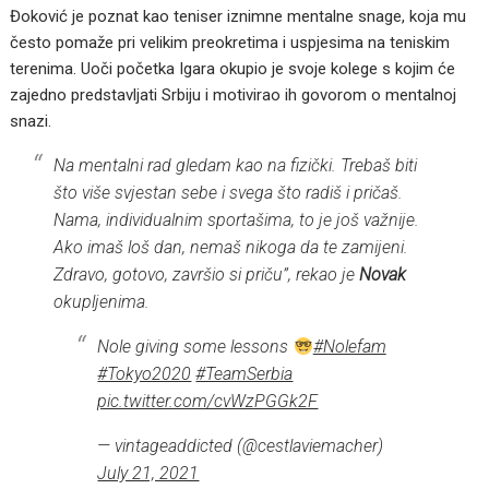
Đoković je poznat kao teniser iznimne mentalne snage, koja mu
često pomaže pri velikim preokretima i uspjesima na teniskim
terenima. Uoči početka Igara okupio je svoje kolege s kojim će
zajedno predstavljati Srbiju i motivirao ih govorom o mentalnoj
snazi.
Na mentalni rad gledam kao na fizički. Trebaš biti
što više svjestan sebe i svega što radiš i pričaš.
Nama, individualnim sportašima, to je još važnije.
Ako imaš loš dan, nemaš nikoga da te zamijeni.
Zdravo, gotovo, završio si priču”, rekao je
Novak
okupljenima.
Nole giving some lessons
#Nolefam
#Tokyo2020
#TeamSerbia
pic.twitter.com/cvWzPGGk2F
— vintageaddicted (@cestlaviemacher)
July 21, 2021