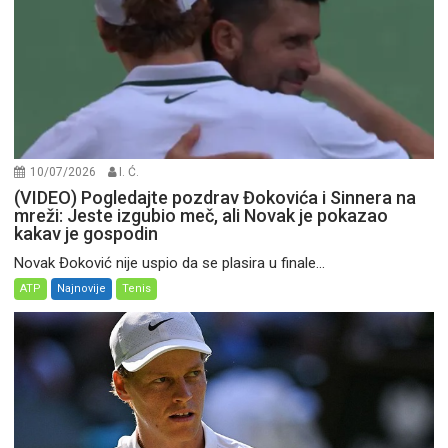
10/07/2026
I. Ć.
(VIDEO) Pogledajte pozdrav Đokovića i Sinnera na
mreži: Jeste izgubio meč, ali Novak je pokazao
kakav je gospodin
Novak Đoković nije uspio da se plasira u finale...
ATP
Najnovije
Tenis