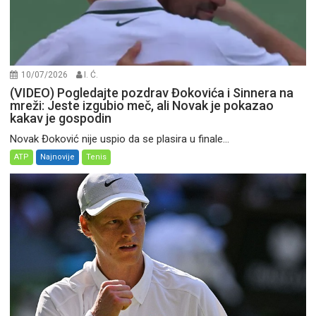
10/07/2026
I. Ć.
(VIDEO) Pogledajte pozdrav Đokovića i Sinnera na
mreži: Jeste izgubio meč, ali Novak je pokazao
kakav je gospodin
Novak Đoković nije uspio da se plasira u finale...
ATP
Najnovije
Tenis