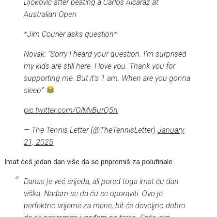
Djokovic after beating a Carlos Alcaraz at
Australian Open
*Jim Courier asks question*
Novak: “Sorry I heard your question. I’m surprised
my kids are still here. I love you. Thank you for
supporting me. But it’s 1 am. When are you gonna
sleep”
pic.twitter.com/OlMvBurQ5n
— The Tennis Letter (@TheTennisLetter)
January
21, 2025
Imat ćeš jedan dan više da se pripremiš za polufinale.
Danas je već srijeda, ali pored toga imat ću dan
viška. Nadam se da ću se oporaviti. Ovo je
perfektno vrijeme za mene, bit će dovoljno dobro