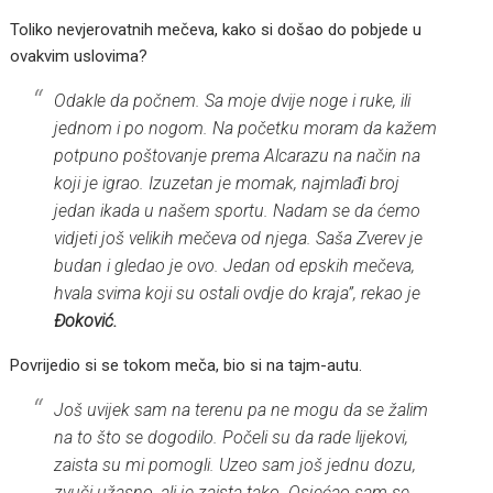
Toliko nevjerovatnih mečeva, kako si došao do pobjede u
ovakvim uslovima?
Odakle da počnem. Sa moje dvije noge i ruke, ili
jednom i po nogom. Na početku moram da kažem
potpuno poštovanje prema Alcarazu na način na
koji je igrao. Izuzetan je momak, najmlađi broj
jedan ikada u našem sportu. Nadam se da ćemo
vidjeti još velikih mečeva od njega. Saša Zverev je
budan i gledao je ovo. Jedan od epskih mečeva,
hvala svima koji su ostali ovdje do kraja”, rekao je
Đoković.
Povrijedio si se tokom meča, bio si na tajm-autu.
Još uvijek sam na terenu pa ne mogu da se žalim
na to što se dogodilo. Počeli su da rade lijekovi,
zaista su mi pomogli. Uzeo sam još jednu dozu,
zvuči užasno, ali je zaista tako. Osjećao sam se