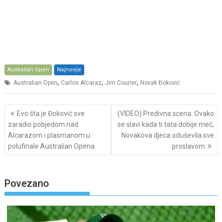
Australian Open
Najnovije
,
,
,
Australian Open
Carlos Alcaraz
Jim Courier
Novak Đoković
Post
Evo šta je Đoković sve
(VIDEO) Predivna scena: Ovako
navigation
zaradio pobjedom nad
se slavi kada ti tata dobije meč,
Alcarazom i plasmanom u
Novakova djeca oduševila sve
polufinale Australian Opena
proslavom
Povezano