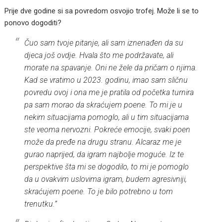
Prije dve godine si sa povredom osvojio trofej. Može li se to
ponovo dogoditi?
Čuo sam tvoje pitanje, ali sam iznenađen da su
djeca još ovdje. Hvala što me podržavate, ali
morate na spavanje. Oni ne žele da pričam o njima.
Kad se vratimo u 2023. godinu, imao sam sličnu
povredu ovoj i ona me je pratila od početka turnira
pa sam morao da skraćujem poene. To mi je u
nekim situacijama pomoglo, ali u tim situacijama
ste veoma nervozni. Pokreće emocije, svaki poen
može da pređe na drugu stranu. Alcaraz me je
gurao naprijed, da igram najbolje moguće. Iz te
perspektive šta mi se dogodilo, to mi je pomoglo
da u ovakvim uslovima igram, budem agresivniji,
skraćujem poene. To je bilo potrebno u tom
trenutku.”