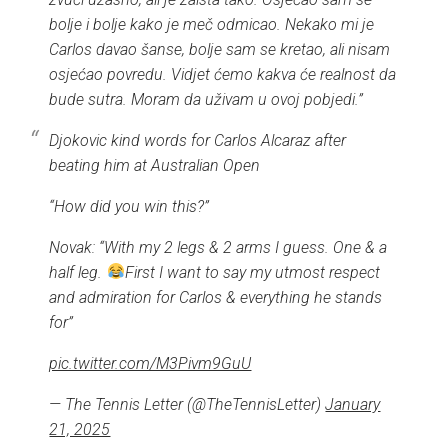
bolje i bolje kako je meč odmicao. Nekako mi je
Carlos davao šanse, bolje sam se kretao, ali nisam
osjećao povredu. Vidjet ćemo kakva će realnost da
bude sutra. Moram da uživam u ovoj pobjedi.”
Djokovic kind words for Carlos Alcaraz after
beating him at Australian Open
“How did you win this?”
Novak: “With my 2 legs & 2 arms I guess. One & a
half leg.
First I want to say my utmost respect
and admiration for Carlos & everything he stands
for”
pic.twitter.com/M3Pivm9GuU
— The Tennis Letter (@TheTennisLetter)
January
21, 2025