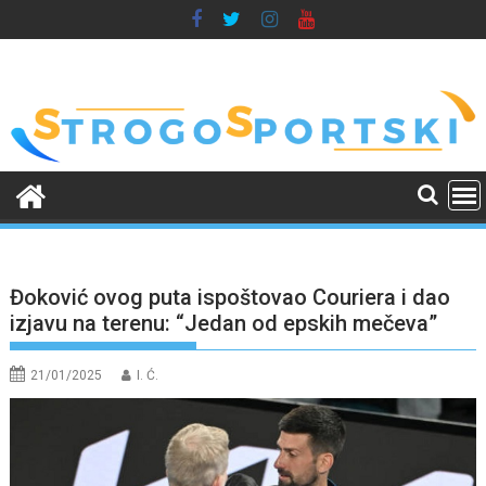
Skip
to
content
Đoković ovog puta ispoštovao Couriera i dao
izjavu na terenu: “Jedan od epskih mečeva”
21/01/2025
I. Ć.