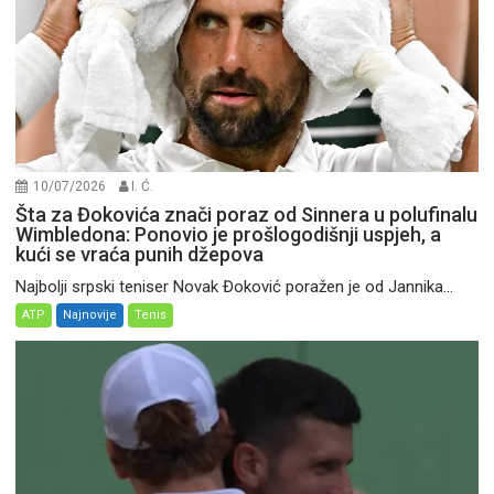
10/07/2026
I. Ć.
Šta za Đokovića znači poraz od Sinnera u polufinalu
Wimbledona: Ponovio je prošlogodišnji uspjeh, a
kući se vraća punih džepova
Najbolji srpski teniser Novak Đoković poražen je od Jannika...
ATP
Najnovije
Tenis