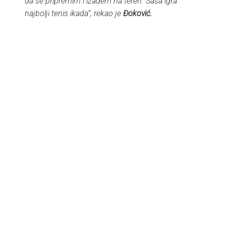
da se pripremim i izađem na teren. Saša igra
najbolji tenis ikada”, rekao je
Đoković.