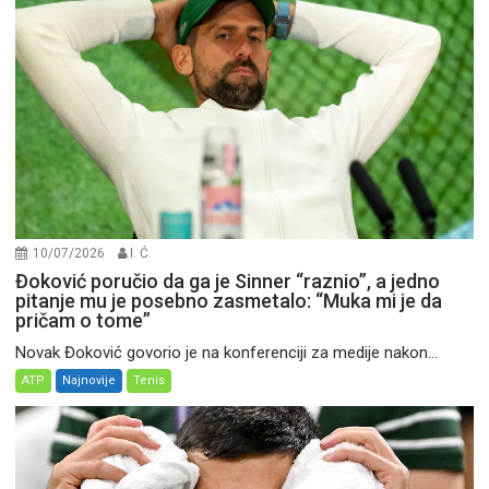
10/07/2026
I. Ć.
Đoković poručio da ga je Sinner “raznio”, a jedno
pitanje mu je posebno zasmetalo: “Muka mi je da
pričam o tome”
Novak Đoković govorio je na konferenciji za medije nakon...
ATP
Najnovije
Tenis