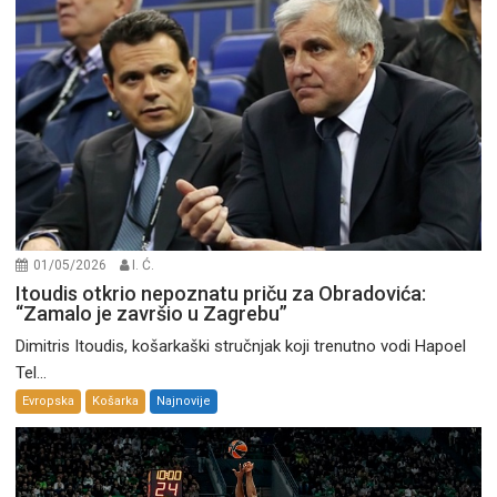
01/05/2026
I. Ć.
Itoudis otkrio nepoznatu priču za Obradovića:
“Zamalo je završio u Zagrebu”
Dimitris Itoudis, košarkaški stručnjak koji trenutno vodi Hapoel
Tel...
Evropska
Košarka
Najnovije