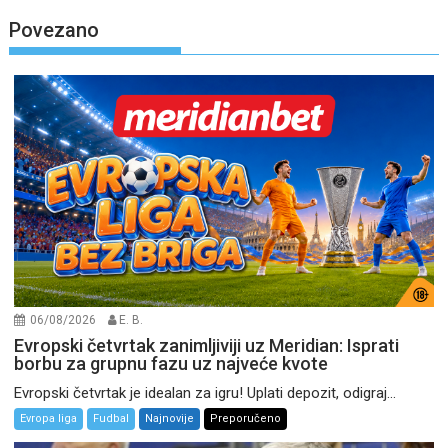
Povezano
06/08/2026
E. B.
Evropski četvrtak zanimljiviji uz Meridian: Isprati
borbu za grupnu fazu uz najveće kvote
Evropski četvrtak je idealan za igru! Uplati depozit, odigraj...
Evropa liga
Fudbal
Najnovije
Preporučeno