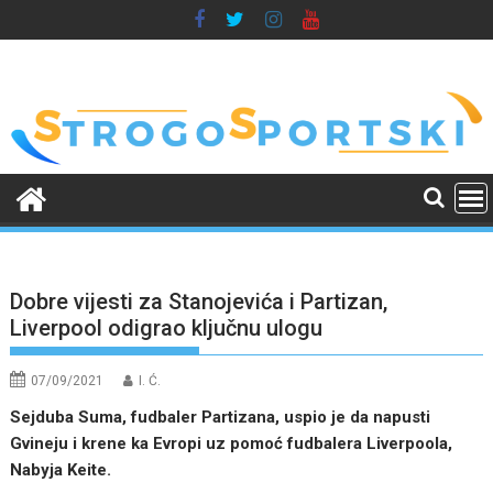
Skip
to
content
Dobre vijesti za Stanojevića i Partizan,
Liverpool odigrao ključnu ulogu
07/09/2021
I. Ć.
Sejduba Suma, fudbaler Partizana, uspio je da napusti
Gvineju i krene ka Evropi uz pomoć fudbalera Liverpoola,
Nabyja Keite.