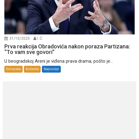
31/10/2025
I. Ć.
Prva reakcija Obradovića nakon poraza Partizana:
“To vam sve govori”
U beogradskoj Areni je viđena prava drama, pošto je...
Evropska
Košarka
Najnovije