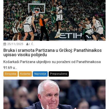
25/11/2025
I. Ć.
Bruka i sramota Partizana u Grčkoj: Panathinaikos
upisao visoku pobjedu
Košarkaši Partizana ubjedljivo su poraženi od Panathinaikosa
91:69 u...
Evropska
Košarka
Najnovije
Preporučeno