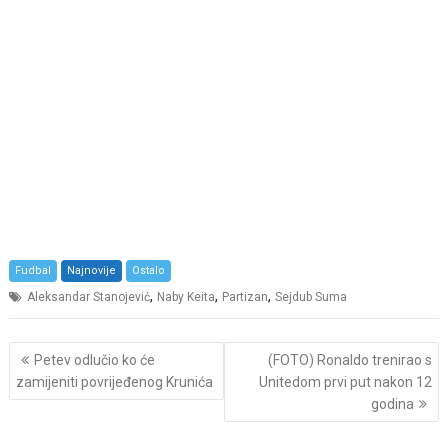
Fudbal
Najnovije
Ostalo
,
,
,
Aleksandar Stanojević
Naby Keita
Partizan
Sejdub Suma
Post
Petev odlučio ko će
(FOTO) Ronaldo trenirao s
navigation
zamijeniti povrijeđenog Krunića
Unitedom prvi put nakon 12
godina