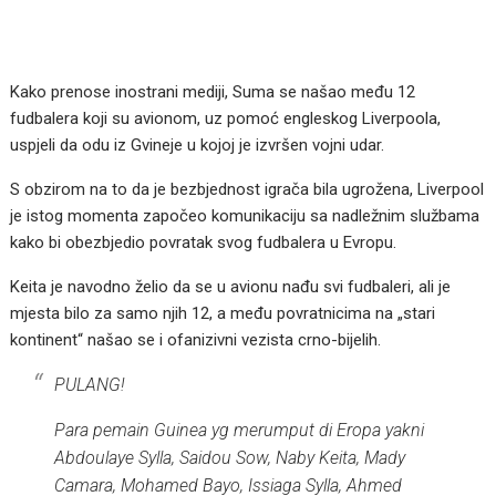
Kako prenose inostrani mediji, Suma se našao među 12
fudbalera koji su avionom, uz pomoć engleskog Liverpoola,
uspjeli da odu iz Gvineje u kojoj je izvršen vojni udar.
S obzirom na to da je bezbjednost igrača bila ugrožena, Liverpool
je istog momenta započeo komunikaciju sa nadležnim službama
kako bi obezbjedio povratak svog fudbalera u Evropu.
Keita je navodno želio da se u avionu nađu svi fudbaleri, ali je
mjesta bilo za samo njih 12, a među povratnicima na „stari
kontinent“ našao se i ofanizivni vezista crno-bijelih.
PULANG!
Para pemain Guinea yg merumput di Eropa yakni
Abdoulaye Sylla, Saidou Sow, Naby Keita, Mady
Camara, Mohamed Bayo, Issiaga Sylla, Ahmed