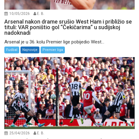
10/05/2026
E. B.
Arsenal nakon drame srušio West Ham i približio se
tituli: VAR poništio gol “Čekičarima” u sudijskoj
nadoknadi
Arsenal je u 36. kolu Premier lige pobijedio West...
Fudbal
Najnovije
Premier liga
25/04/2026
E. B.