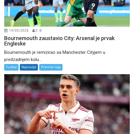
19/05/2026
E. B.
Bournemouth zaustavio City: Arsenal je prvak
Engleske
Bournemouth je remizirao sa Manchester Cityjem u
predzadnjem kolu...
Fudbal
Najnovije
Premier liga