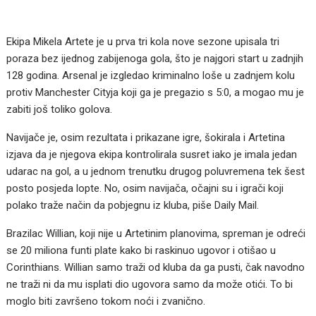
Ekipa Mikela Artete je u prva tri kola nove sezone upisala tri
poraza bez ijednog zabijenoga gola, što je najgori start u zadnjih
128 godina. Arsenal je izgledao kriminalno loše u zadnjem kolu
protiv Manchester Cityja koji ga je pregazio s 5:0, a mogao mu je
zabiti još toliko golova.
Navijače je, osim rezultata i prikazane igre, šokirala i Artetina
izjava da je njegova ekipa kontrolirala susret iako je imala jedan
udarac na gol, a u jednom trenutku drugog poluvremena tek šest
posto posjeda lopte. No, osim navijača, očajni su i igrači koji
polako traže način da pobjegnu iz kluba, piše Daily Mail.
Brazilac Willian, koji nije u Artetinim planovima, spreman je odreći
se 20 miliona funti plate kako bi raskinuo ugovor i otišao u
Corinthians. Willian samo traži od kluba da ga pusti, čak navodno
ne traži ni da mu isplati dio ugovora samo da može otići. To bi
moglo biti završeno tokom noći i zvanično.