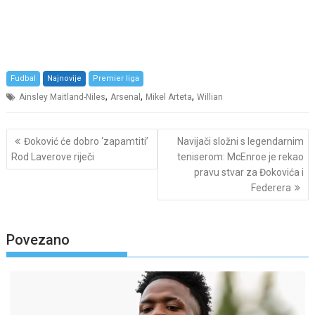
Fudbal
Najnovije
Premier liga
,
,
,
Ainsley Maitland-Niles
Arsenal
Mikel Arteta
Willian
Post
Đoković će dobro ‘zapamtiti’
Navijači složni s legendarnim
navigation
Rod Laverove riječi
teniserom: McEnroe je rekao
pravu stvar za Đokovića i
Federera
Povezano