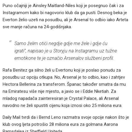
Puno očajniji je Ainsley Maitland-Niles koji je posegnuo čak i za
Instagramom kako bi nagovorio klub da ga pusti. Desnog beka je
Everton želio uzeti na posudbu, ali je Arsenal to odbio iako Arteta
sve manje računa na 24-godišnjaka.
Samo želim otići negdje gdje me žele i gdje ću
igrati”, napisao je u Storyju na Instagramu uz tužne
emotikone te je označio Arsenalov službeni profil.
Rafa Benitez ga silno želi u Evertonu koji je poslao ponudu za
posudbu uz opciju otkupa. No, Arsenal je to odbio, kao i zahtjev
Hectora Bellerina za transferom. Španac također smatra da mu
na Emiratesu više nije mjesto, a javio se i Eddie Nketiah. Za
mladog napadača zainteresiran je Crystal Palace, ali Arsenal
navodno ne želi spustiti cijenu koja iznosi oko 25 miliona eura.
Daily Mail tvrdi da i Bernd Leno razmatra svoje opcije nakon što je
klub ovog ljeta potrošio 28 miliona eura za golmana Aarona
Ramsdalea iz Sheffield Uniteda.