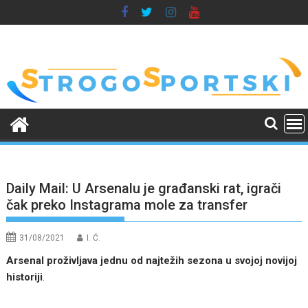
Skip
to
content
Daily Mail: U Arsenalu je građanski rat, igrači
čak preko Instagrama mole za transfer
31/08/2021
I. Ć.
Arsenal proživljava jednu od najtežih sezona u svojoj novijoj
historiji
.