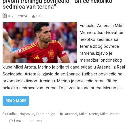
prvom treningu povrijedio: “Bit će nekoliko
sedmica van terena”
31/08/2024
I. Ć.
Fudbaler Arsenala Mikel
Merino odsustvovat će
nekoliko sedmica sa
terena zbog povrede
ramena, izjavio je
menadžer londonskog
kluba Mikel Arteta. Merino je prije tri dana stigao u Arsenal iz Real
Sociedada. Arteta je izjavio da se španski fudbaler povrijedio na
prvom kolektivnom treningu. Merino je povrijedio rame. Bit će
nekoliko sedmica van terena. To je zaista loša sreća. Merino je…
READ MORE
,
,
,
,
Fudbal
Najnovije
Premier liga
Arsenal
Mikel Arteta
Mikel Merino
Leave a comment