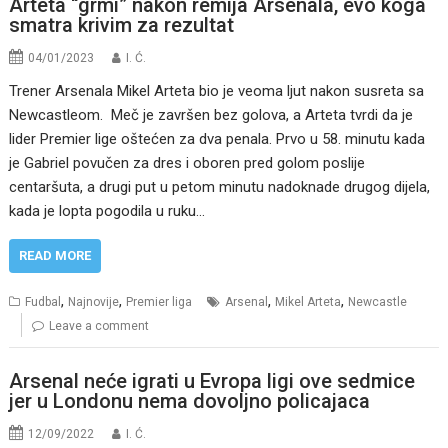
Arteta “grmi” nakon remija Arsenala, evo koga
smatra krivim za rezultat
04/01/2023
I. Ć.
Trener Arsenala Mikel Arteta bio je veoma ljut nakon susreta sa
Newcastleom. Meč je završen bez golova, a Arteta tvrdi da je
lider Premier lige oštećen za dva penala. Prvo u 58. minutu kada
je Gabriel povučen za dres i oboren pred golom poslije
centaršuta, a drugi put u petom minutu nadoknade drugog dijela,
kada je lopta pogodila u ruku…
READ MORE
,
,
,
,
Fudbal
Najnovije
Premier liga
Arsenal
Mikel Arteta
Newcastle
Leave a comment
Arsenal neće igrati u Evropa ligi ove sedmice
jer u Londonu nema dovoljno policajaca
12/09/2022
I. Ć.