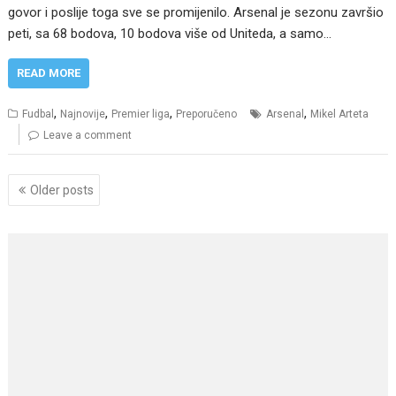
govor i poslije toga sve se promijenilo. Arsenal je sezonu završio
peti, sa 68 bodova, 10 bodova više od Uniteda, a samo…
READ MORE
,
,
,
,
Fudbal
Najnovije
Premier liga
Preporučeno
Arsenal
Mikel Arteta
Leave a comment
Posts
Older posts
navigation