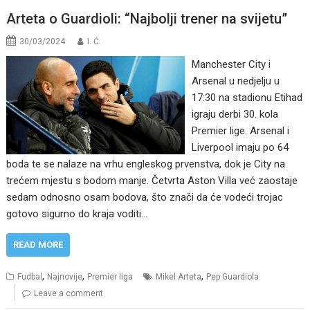
Arteta o Guardioli: “Najbolji trener na svijetu”
30/03/2024
I. Ć.
Manchester City i
Arsenal u nedjelju u
17:30 na stadionu Etihad
igraju derbi 30. kola
Premier lige. Arsenal i
Liverpool imaju po 64
boda te se nalaze na vrhu engleskog prvenstva, dok je City na
trećem mjestu s bodom manje. Četvrta Aston Villa već zaostaje
sedam odnosno osam bodova, što znači da će vodeći trojac
gotovo sigurno do kraja voditi…
READ MORE
,
,
,
Fudbal
Najnovije
Premier liga
Mikel Arteta
Pep Guardiola
Leave a comment