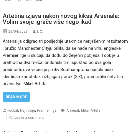
Artetina izjava nakon novog kiksa Arsenala:
Volim svoje igrače više nego ikad
22/04/2023
I. Ć.
Arsenal je odigrao tri posljednje utakmice neriješenim rezultatom
i pružio Manchester Cityju priliku da se nađe na vrhu engleske
Premijer lige u slučaju da dođu do željenih pobjeda. I dok je u
prethodna dva meča londonski tim ispuštao po dva gola
prednosti, ove večeri je protiv Southamptona nadoknadio
identičan zaostatak i izbjegao poraz (3:3), potencijalni četvrti u
prvenstvu. Mikel Arteta…
READ MORE
,
,
,
Fudbal
Najnovije
Premier liga
Arsenal
Mikel Arteta
Leave a comment