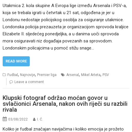
Utakmica 2. kola skupine A Evropa lige između Arsenala i PSV-a,
koja se trebala igrati u četvrtak u 21 sat, odgođena je jer u
Londonu nedostaje policijskog osoblja za osiguranje utakmice.
Londonska policija prezauzeta je organizacijom sprovoda kraljice
Elizabete II. sljedećeg ponedjeljka, a u danima uoči sprovoda
mora osiguravati niz događaja povezanih sa sprovodom.
Londonskim policajcima u pomoć stižu snage…
READ MORE
,
,
,
,
Fudbal
Najnovije
Premier liga
Arsenal
Mikel Arteta
PSV
Leave a comment
Klupski fotograf održao moćan govor u
svlačionici Arsenala, nakon ovih riječi su razbili
rivala
03/08/2022
I. Ć.
Koliko je fudbal značajan navijačima i koliko emocija je prožeto