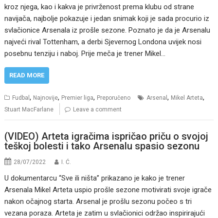
kroz njega, kao i kakva je privrženost prema klubu od strane
navijača, najbolje pokazuje i jedan snimak koji je sada procurio iz
svlačionice Arsenala iz prošle sezone. Poznato je da je Arsenalu
najveći rival Tottenham, a derbi Sjevernog Londona uvijek nosi
posebnu tenziju i naboj. Prije meča je trener Mikel…
READ MORE
,
,
,
,
,
Fudbal
Najnovije
Premier liga
Preporučeno
Arsenal
Mikel Arteta
Stuart MacFarlane
Leave a comment
(VIDEO) Arteta igračima ispričao priču o svojoj
teškoj bolesti i tako Arsenalu spasio sezonu
28/07/2022
I. Ć.
U dokumentarcu “Sve ili ništa” prikazano je kako je trener
Arsenala Mikel Arteta uspio prošle sezone motivirati svoje igrače
nakon očajnog starta. Arsenal je prošlu sezonu počeo s tri
vezana poraza. Arteta je zatim u svlačionici održao inspirirajući