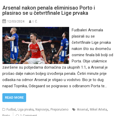
Arsenal nakon penala eliminisao Porto i
plasirao se u četvrtfinale Lige prvaka
12/03/2024
I. Ć.
Fudbaleri Arsenala
plasirali su se
četvrtfinale Lige prvaka
nakon što su dvomeču
osmine finala bili bolji od
Porta. Obje utakmice
završene su pobjedama domaćina za ukupnih 1:1, a Arsenal je
prošao dalje nakon boljeg izvođenja penala. Četiri minute prije
odlaska na odmor Arsenal je stigao u vodstvo. Bio je to dug
napad Topnika, Odegaard se poigravao s odbranom Porta te…
READ MORE
,
,
,
,
,
Fudbal
Liga prvaka
Najnovije
Preporučeno
Arsenal
Mikel Arteta
Porto
1 Comment