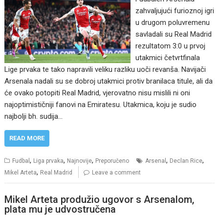
zahvaljujući furioznoj igri
u drugom poluvremenu
savladali su Real Madrid
rezultatom 3:0 u prvoj
utakmici četvrtfinala
Lige prvaka te tako napravili veliku razliku uoči revanša. Navijači
Arsenala nadali su se dobroj utakmici protiv branilaca titule, ali da
će ovako potopiti Real Madrid, vjerovatno nisu mislili ni oni
najoptimističniji fanovi na Emiratesu. Utakmica, koju je sudio
najbolji bh. sudija…
READ MORE
,
,
,
,
,
Fudbal
Liga prvaka
Najnovije
Preporučeno
Arsenal
Declan Rice
,
Mikel Arteta
Real Madrid
Leave a comment
Mikel Arteta produžio ugovor s Arsenalom,
plata mu je udvostručena