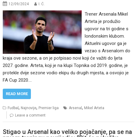
12/09/2024
I. Ć.
Trener Arsenala Mikel
Arteta je produžio
ugovor na tri godine s
londonskim klubom.
Aktuelni ugovor ga je
vezao s Arsenalom do
kraja ove sezone, a on je potpisao novi koji će važiti do ljeta
2027. godine. Arteta, koji je na klupi Topnika od 2019. godine, je
protekle dvije sezone vodio ekipu du drugih mjesta, a osvojio je
FA Cup 2020.…
READ MORE
,
,
,
Fudbal
Najnovije
Premier liga
Arsenal
Mikel Arteta
Leave a comment
Stigao u Arsenal kao veliko pojačanje, pa se na